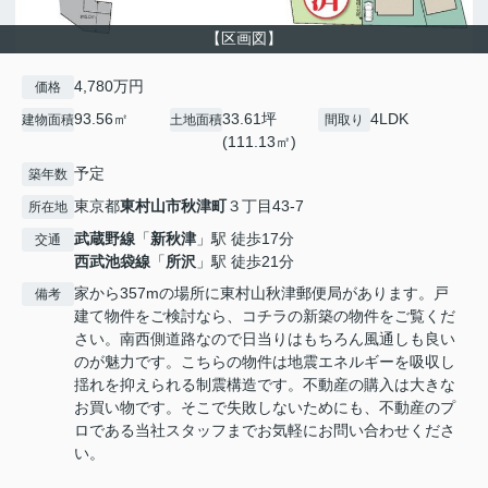
【区画図】
4,780万円
価格
93.56㎡
33.61坪
4LDK
建物面積
土地面積
間取り
(111.13㎡)
予定
築年数
東京都
東村山市
秋津町
３丁目43-7
所在地
武蔵野線
「
新秋津
」駅 徒歩17分
交通
西武池袋線
「
所沢
」駅 徒歩21分
家から357mの場所に東村山秋津郵便局があります。戸
備考
建て物件をご検討なら、コチラの新築の物件をご覧くだ
さい。南西側道路なので日当りはもちろん風通しも良い
のが魅力です。こちらの物件は地震エネルギーを吸収し
揺れを抑えられる制震構造です。不動産の購入は大きな
お買い物です。そこで失敗しないためにも、不動産のプ
ロである当社スタッフまでお気軽にお問い合わせくださ
い。