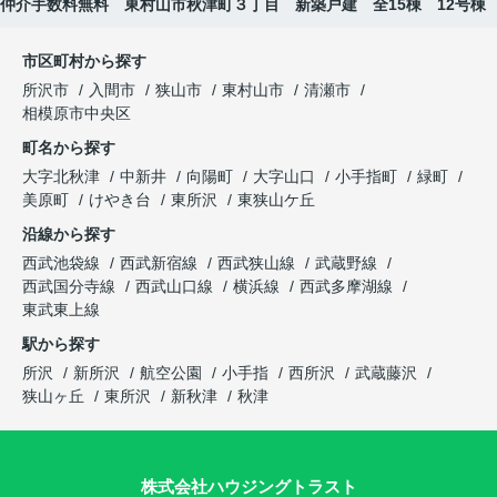
仲介手数料無料 東村山市秋津町３丁目 新築戸建 全15棟 12号棟
市区町村から探す
所沢市
入間市
狭山市
東村山市
清瀬市
相模原市中央区
町名から探す
大字北秋津
中新井
向陽町
大字山口
小手指町
緑町
美原町
けやき台
東所沢
東狭山ケ丘
沿線から探す
西武池袋線
西武新宿線
西武狭山線
武蔵野線
西武国分寺線
西武山口線
横浜線
西武多摩湖線
東武東上線
駅から探す
所沢
新所沢
航空公園
小手指
西所沢
武蔵藤沢
狭山ヶ丘
東所沢
新秋津
秋津
株式会社ハウジングトラスト