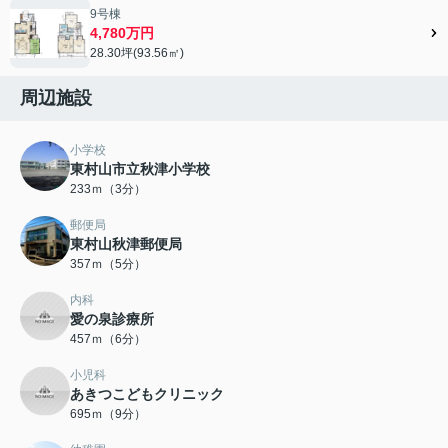
9号棟
4,780万円
28.30坪(93.56㎡)
周辺施設
小学校
東村山市立秋津小学校
233ｍ（3分）
郵便局
東村山秋津郵便局
357ｍ（5分）
内科
愛の泉診療所
457ｍ（6分）
小児科
あきつこどもクリニック
695ｍ（9分）