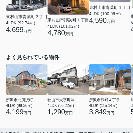
東村山市青葉町１丁目
4LDK (100.99㎡)
東村山市青葉町３丁目
4,590
東村山市諏訪町１丁目
万円
5
4LDK (92.74㎡)
4LDK (101.02㎡)
4,699
万円
4,780
万円
よく見られている物件
所沢市北所沢町
狭山市大字堀兼
所沢市緑町４丁目
4LDK (99.36㎡)
4LDK (95.22㎡)
4LDK (115.14㎡)
3
4,199
1,290
3,849
万円
万円
万円