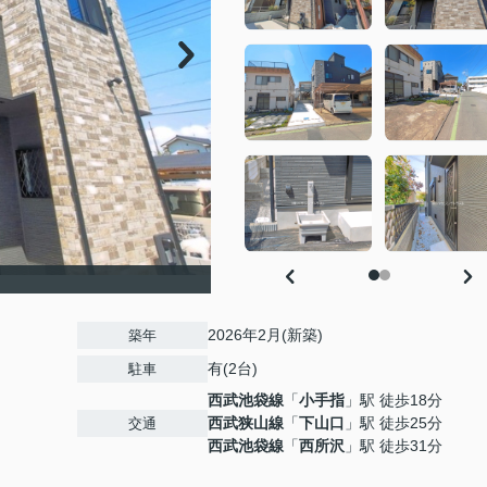
2026年2月(新築)
築年
有(2台)
駐車
西武池袋線
「
小手指
」駅 徒歩18分
西武狭山線
「
下山口
」駅 徒歩25分
交通
西武池袋線
「
西所沢
」駅 徒歩31分