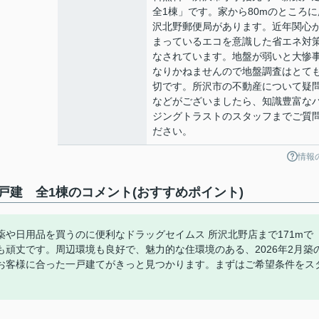
全1棟」です。家から80mのところに
沢北野郵便局があります。近年関心
まっているエコを意識した省エネ対
なされています。地盤が弱いと大惨
なりかねませんので地盤調査はとて
切です。所沢市の不動産について疑
などがございましたら、知識豊富な
ジングトラストのスタッフまでご質
ださい。
情報
建 全1棟のコメント(おすすめポイント)
薬や日用品を買うのに便利なドラッグセイムス 所沢北野店まで171mで
頑丈です。周辺環境も良好で、魅力的な住環境のある、2026年2月築
お客様に合った一戸建てがきっと見つかります。まずはご希望条件をス