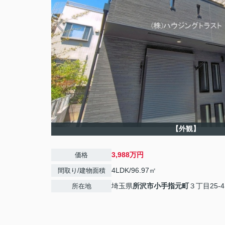
【外観】
3,988万円
価格
4LDK/96.97㎡
間取り/建物面積
埼玉県
所沢市
小手指元町
３丁目25-4
所在地