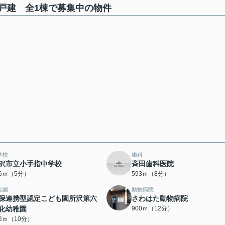
戸建 全1棟で募集中の物件
学校
歯科
沢市立小手指中学校
斉田歯科医院
46ｍ（5分）
593ｍ（8分）
稚園
動物病院
保連携型認定こども園所沢第六
さわはた動物病院
化幼稚園
900ｍ（12分）
52ｍ（10分）