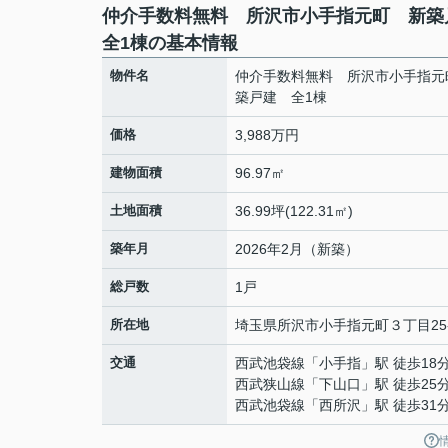
仲介手数料無料 所沢市小手指元町 新
全1棟の基本情報
物件名
仲介手数料無料 所沢市小手指元
築戸建 全1棟
価格
3,988万円
建物面積
96.97㎡
土地面積
36.99坪(122.31㎡)
築年月
2026年2月（新築）
総戸数
1戸
所在地
埼玉県
所沢市
小手指元町
３丁目25
交通
西武池袋線
「
小手指
」駅 徒歩18
西武狭山線
「
下山口
」駅 徒歩25
西武池袋線
「
西所沢
」駅 徒歩31