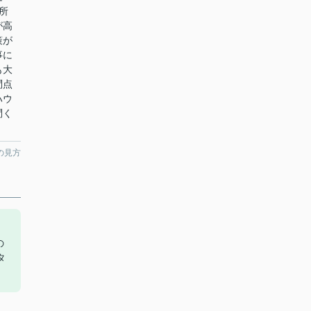
所
が高
策が
事に
も大
問点
ハウ
問く
の見方
の
タ