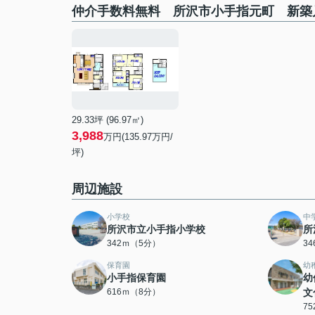
仲介手数料無料 所沢市小手指元町 新築
29.33坪 (96.97㎡)
3,988
万円(135.97万円/
坪)
周辺施設
小学校
中
所沢市立小手指小学校
所
342ｍ（5分）
3
保育園
幼
小手指保育園
幼
616ｍ（8分）
文
7