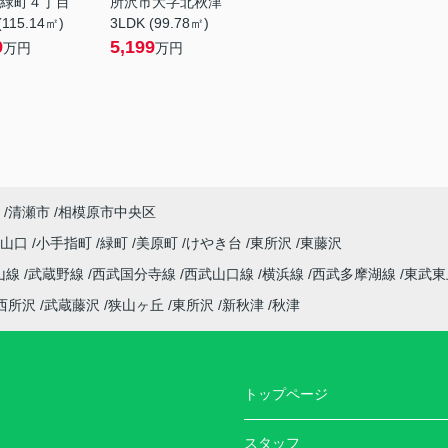
緑町４丁目
所沢市大字北秋津
(115.14㎡)
3LDK (99.78㎡)
9
5,199
万円
万円
清瀬市
相模原市中央区
字山口
小手指町
緑町
美原町
けやき台
東所沢
東藤沢
山線
武蔵野線
西武国分寺線
西武山口線
横浜線
西武多摩湖線
東武東
西所沢
武蔵藤沢
狭山ヶ丘
東所沢
新秋津
秋津
トップページ
スタッフ