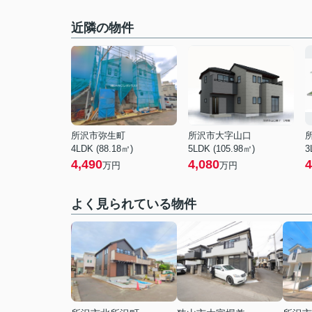
近隣の物件
所沢市弥生町
所沢市大字山口
4LDK (88.18㎡)
5LDK (105.98㎡)
3
4,490
4,080
4
万円
万円
よく見られている物件