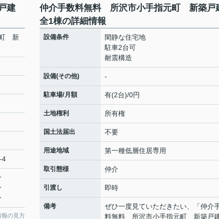
築戸建
仲介手数料無料 所沢市小手指元町 新築
全1棟の詳細情報
町 新
設備条件
閑静な住宅地
駐車2台可
耐震構造
設備(その他)
-
駐車場/月額
有(2台)/0円
土地権利
所有権
国土法届出
不要
用途地域
第一種低層住居専用
-4
取引態様
仲介
分
分
引渡し
即時
分
備考
ぜひ一度見ていただきたい、「仲介
情報の見方
料無料 所沢市小手指元町 新築