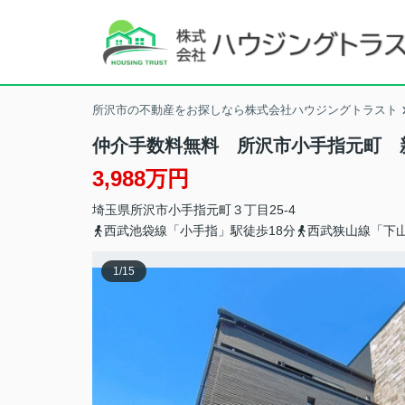
所沢市の不動産をお探しなら株式会社ハウジングトラスト
仲介手数料無料 所沢市小手指元町 
3,988万円
埼玉県
所沢市
小手指元町
３丁目25-4
西武池袋線「小手指」駅徒歩18分
西武狭山線「下山
1
/
15