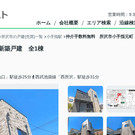
営業時間：9:
ホーム
会社概要
エリア検索
沿線検
仲介手数料無料 所沢市小手指元町
所沢市の戸建(売買)一覧
小手指駅
新築戸建 全1棟
口」駅徒歩25分
西武池袋線「西所沢」駅徒歩31分