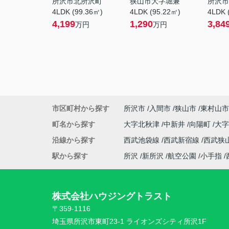
所沢市北所沢町
狭山市大字堀兼
所沢市
4LDK (99.36㎡)
4LDK (95.22㎡)
4LDK 
4,199
1,290
3,84
万円
万円
市区町村から探す
所沢市
入間市
狭山市
東村山市
町名から探す
大字北秋津
中新井
向陽町
大
沿線から探す
西武池袋線
西武新宿線
西武狭
駅から探す
所沢
新所沢
航空公園
小手指
株式会社ハウジングトラスト
〒359-1116
埼玉県所沢市東町23-1 ライオンズシティ所沢1F