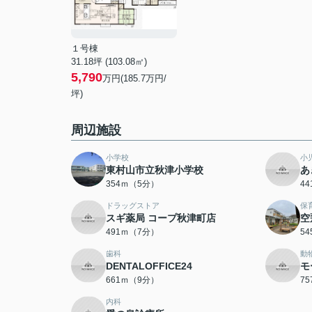
１号棟
31.18坪 (103.08㎡)
5,790
万円(185.7万円/
坪)
周辺施設
小学校
小
東村山市立秋津小学校
あ
354ｍ（5分）
4
ドラッグストア
保
スギ薬局 コープ秋津町店
空
491ｍ（7分）
5
歯科
動
DENTALOFFICE24
モ
661ｍ（9分）
7
内科