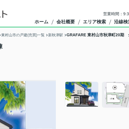
営業時間：9:
ホーム
会社概要
エリア検索
沿線検
GRAFARE 東村山市秋津町20期 
東村山市の戸建(売買)一覧
新秋津駅
棟