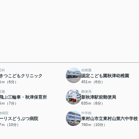
児科
幼稚園
きつこどもクリニック
認定こども園秋津幼稚園
41ｍ（6分）
451ｍ（6分）
育園
郵便局
飛ぶ三輪車・秋津保育所
新秋津駅前郵便局
45ｍ（7分）
635ｍ（8分）
物病院
中学校
ーリスどうぶつ病院
東村山市立東村山第六中学校
57ｍ（10分）
760ｍ（10分）