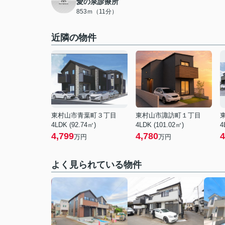
愛の泉診療所
853ｍ（11分）
近隣の物件
東村山市青葉町３丁目
東村山市諏訪町１丁目
4LDK (92.74㎡)
4LDK (101.02㎡)
4
4,799
4,780
4
万円
万円
よく見られている物件