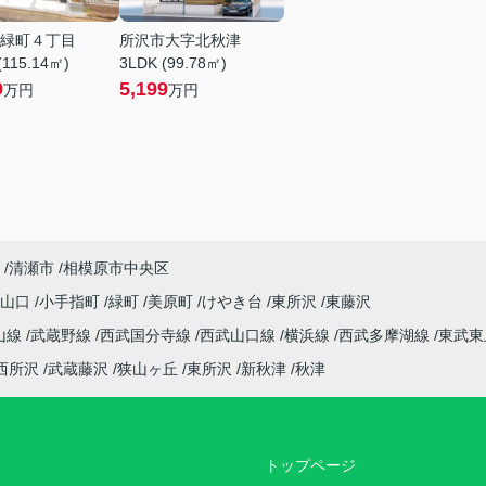
緑町４丁目
所沢市大字北秋津
(115.14㎡)
3LDK (99.78㎡)
9
5,199
万円
万円
清瀬市
相模原市中央区
字山口
小手指町
緑町
美原町
けやき台
東所沢
東藤沢
山線
武蔵野線
西武国分寺線
西武山口線
横浜線
西武多摩湖線
東武東
西所沢
武蔵藤沢
狭山ヶ丘
東所沢
新秋津
秋津
トップページ