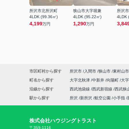
所沢市北所沢町
狭山市大字堀兼
所沢市
4LDK (99.36㎡)
4LDK (95.22㎡)
4LDK 
4,199
1,290
3,84
万円
万円
市区町村から探す
所沢市
入間市
狭山市
東村山市
町名から探す
大字北秋津
中新井
向陽町
大
沿線から探す
西武池袋線
西武新宿線
西武狭
駅から探す
所沢
新所沢
航空公園
小手指
株式会社ハウジングトラスト
〒359-1116