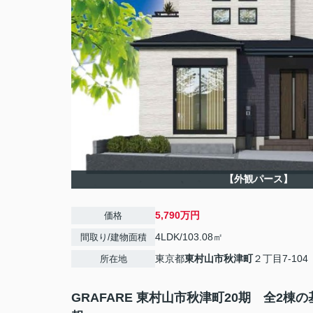
【外観パース】
5,790万円
価格
4LDK/103.08㎡
間取り/建物面積
東京都
東村山市
秋津町
２丁目7-104
所在地
GRAFARE 東村山市秋津町20期 全2棟