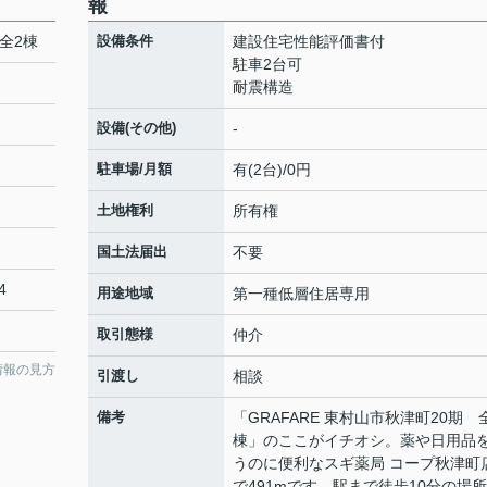
報
 全2棟
設備条件
建設住宅性能評価書付
駐車2台可
耐震構造
設備(その他)
-
駐車場/月額
有(2台)/0円
土地権利
所有権
国土法届出
不要
4
用途地域
第一種低層住居専用
取引態様
仲介
情報の見方
引渡し
相談
備考
「GRAFARE 東村山市秋津町20期 
棟」のここがイチオシ。薬や日用品
うのに便利なスギ薬局 コープ秋津町
で491mです。駅まで徒歩10分の場