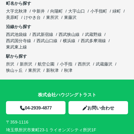
町名から探す
大字北秋津
中新井
向陽町
大字山口
小手指町
緑町
美原町
けやき台
東所沢
東藤沢
沿線から探す
西武池袋線
西武新宿線
西武狭山線
武蔵野線
西武国分寺線
西武山口線
横浜線
西武多摩湖線
東武東上線
駅から探す
所沢
新所沢
航空公園
小手指
西所沢
武蔵藤沢
狭山ヶ丘
東所沢
新秋津
秋津
株式会社ハウジングトラスト
04-2939-4877
お問い合わせ
〒359-1116
埼玉県所沢市東町23-1 ライオンズシティ所沢1F