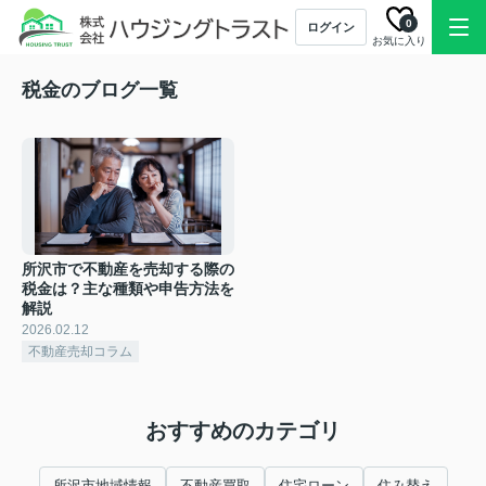
0
ログイン
お気に入り
税金のブログ一覧
所沢市で不動産を売却する際の
税金は？主な種類や申告方法を
解説
2026.02.12
不動産売却コラム
おすすめのカテゴリ
所沢市地域情報
不動産買取
住宅ローン
住み替え