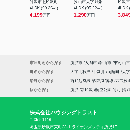
所沢市北所沢町
狭山市大字堀兼
所沢市
4LDK (99.36㎡)
4LDK (95.22㎡)
4LDK 
4,199
1,290
3,84
万円
万円
市区町村から探す
所沢市
入間市
狭山市
東村山市
町名から探す
大字北秋津
中新井
向陽町
大
沿線から探す
西武池袋線
西武新宿線
西武狭
駅から探す
所沢
新所沢
航空公園
小手指
株式会社ハウジングトラスト
〒359-1116
埼玉県所沢市東町23-1 ライオンズシティ所沢1F