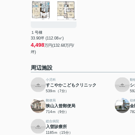
１号棟
33.90坪 (112.08㎡)
4,498
万円(132.68万円/
坪)
周辺施設
小児科
動
すこやかこどもクリニック
シ
539ｍ（7分）
5
郵便局
幼
狭山入曾郵便局
金
714ｍ（9分）
7
総合病院
入曽診療所
1185ｍ（15分）