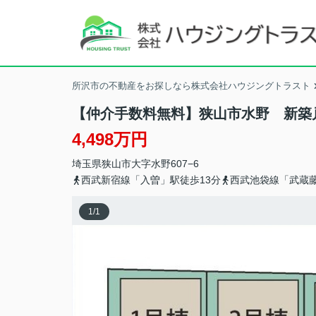
所沢市の不動産をお探しなら株式会社ハウジングトラスト
【仲介手数料無料】狭山市水野 新
4,498万円
埼玉県
狭山市
大字水野
607−6
西武新宿線「入曽」駅徒歩13分
西武池袋線「武蔵藤
1
/
1