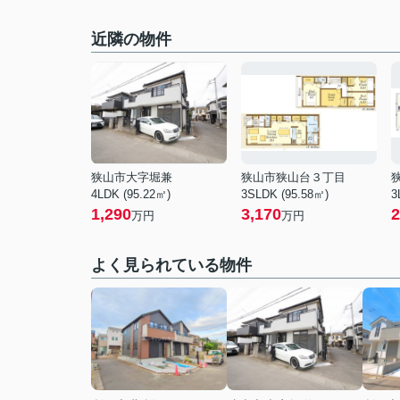
近隣の物件
狭山市大字堀兼
狭山市狭山台３丁目
4LDK (95.22㎡)
3SLDK (95.58㎡)
3
1,290
3,170
2
万円
万円
よく見られている物件