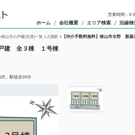
営業時間：9:
ホーム
会社概要
エリア検索
沿線検
【仲介手数料無料】狭山市水野 新
狭山市の戸建(売買)一覧
入曽駅
築戸建 全３棟 １号棟
沢」駅徒歩26分