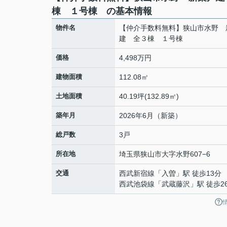
棟 １号棟 の基本情報
物件名
【仲介手数料無料】狭山市水野 
建 全３棟 １号棟
価格
4,498万円
建物面積
112.08㎡
土地面積
40.19坪(132.89㎡)
築年月
2026年6月（新築）
総戸数
3戸
所在地
埼玉県
狭山市
大字水野
607−6
交通
西武新宿線
「
入曽
」駅 徒歩13分
西武池袋線
「
武蔵藤沢
」駅 徒歩2