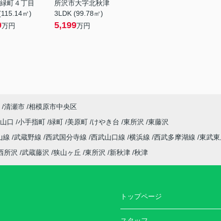
緑町４丁目
所沢市大字北秋津
(115.14㎡)
3LDK (99.78㎡)
9
5,199
万円
万円
清瀬市
相模原市中央区
字山口
小手指町
緑町
美原町
けやき台
東所沢
東藤沢
山線
武蔵野線
西武国分寺線
西武山口線
横浜線
西武多摩湖線
東武東
西所沢
武蔵藤沢
狭山ヶ丘
東所沢
新秋津
秋津
トップページ
スタッフ