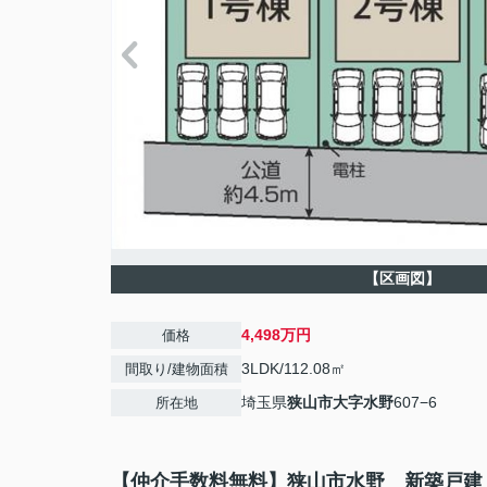
【区画図】
4,498万円
価格
3LDK/112.08㎡
間取り/建物面積
埼玉県
狭山市
大字水野
607−6
所在地
【仲介手数料無料】狭山市水野 新築戸建