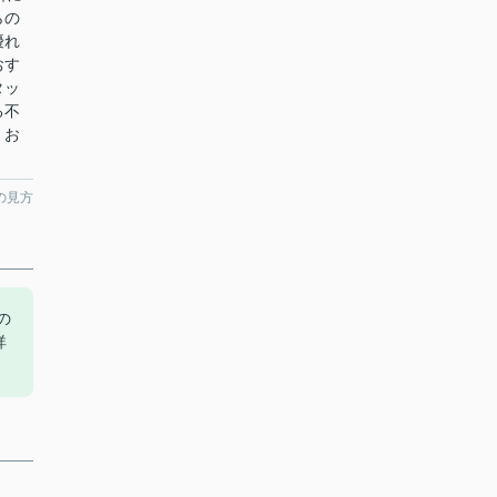
らの
優れ
おす
タッ
る不
。お
の見方
の
詳