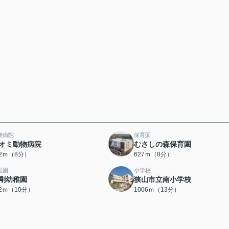
物病院
保育園
オミ動物病院
むさしの森保育園
92ｍ（8分）
627ｍ（8分）
稚園
小学校
剛幼稚園
狭山市立南小学校
82ｍ（10分）
1006ｍ（13分）