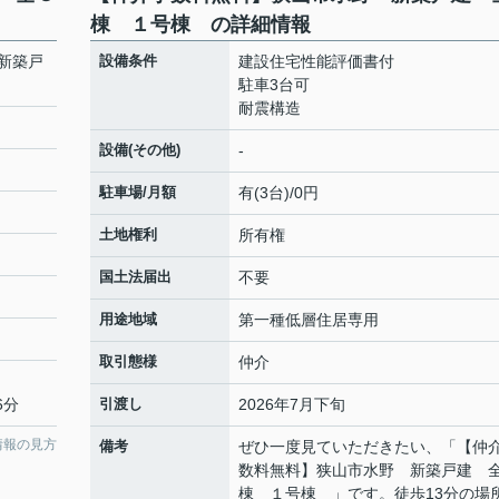
棟 １号棟 の詳細情報
新築戸
設備条件
建設住宅性能評価書付
駐車3台可
耐震構造
設備(その他)
-
駐車場/月額
有(3台)/0円
土地権利
所有権
国土法届出
不要
用途地域
第一種低層住居専用
取引態様
仲介
6分
引渡し
2026年7月下旬
情報の見方
備考
ぜひ一度見ていただきたい、「【仲
数料無料】狭山市水野 新築戸建 
棟 １号棟 」です。徒歩13分の場