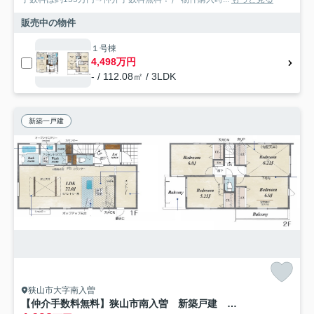
販売中の物件
１号棟
4,498万円
- / 112.08㎡ / 3LDK
新築一戸建
狭山市大字南入曽
【仲介手数料無料】狭山市南入曽 新築戸建 全１棟