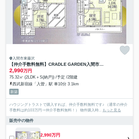
入間市東藤沢
【仲介手数料無料】CRADLE GARDEN入間市東藤沢第31 全1棟
2,990
万円
75.32㎡ (2LDK＋S(納戸)) /予定 /2階建
西武新宿線「入曽」駅 車10分 3.1km
新築
ハウジングトラストで購入すれば、仲介手数料無料です♪ （通常の仲介
手数料は約103万円⇒仲介手数料無料！） 物件購入時...
もっと見る
販売中の物件
2,990万円