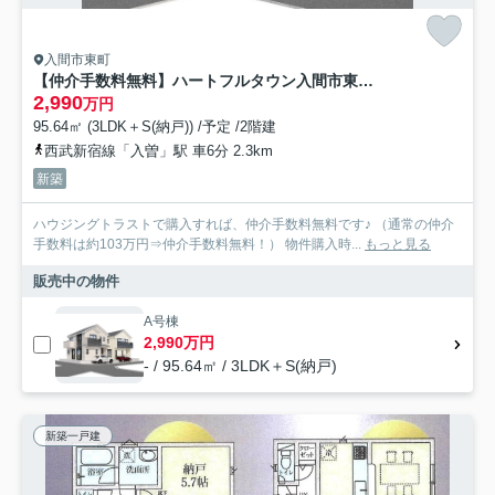
入間市東町
【仲介手数料無料】ハートフルタウン入間市東町 全2棟 A号棟
2,990
万円
95.64㎡ (3LDK＋S(納戸)) /予定 /2階建
西武新宿線「入曽」駅 車6分 2.3km
新築
ハウジングトラストで購入すれば、仲介手数料無料です♪ （通常の仲介
手数料は約103万円⇒仲介手数料無料！） 物件購入時...
もっと見る
販売中の物件
A号棟
2,990万円
- / 95.64㎡ / 3LDK＋S(納戸)
新築一戸建