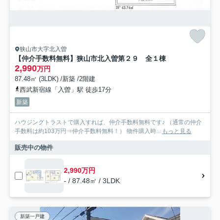
狭山市大字北入曽
【仲介手数料無料】狭山市北入曽第２９ 全１棟
2,990
万円
87.48㎡ (3LDK) /新築 /2階建
西武新宿線「入曽」駅 徒歩17分
新築
ハウジングトラストで購入すれば、仲介手数料無料です♪ （通常の仲介
手数料は約103万円⇒仲介手数料無料！） 物件購入時...
もっと見る
販売中の物件
2,990万円
- / 87.48㎡ / 3LDK
新築一戸建