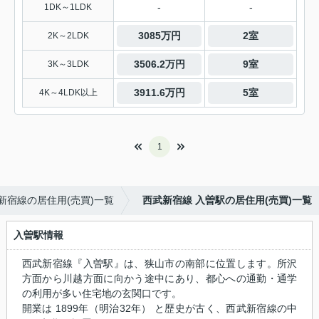
-
-
1DK～1LDK
3085万円
2室
2K～2LDK
3506.2万円
9室
3K～3LDK
3911.6万円
5室
4K～4LDK以上
1
新宿線の居住用(売買)一覧
西武新宿線 入曽駅の居住用(売買)一覧
入曽駅情報
西武新宿線『入曽駅』は、狭山市の南部に位置します。所沢
方面から川越方面に向かう途中にあり、都心への通勤・通学
の利用が多い住宅地の玄関口です。
開業は 1899年（明治32年） と歴史が古く、西武新宿線の中