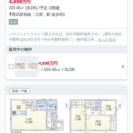
4,698
万円
103.45㎡ (3LDK) /予定 /2階建
西武新宿線「入曽」駅 徒歩8分
新築
ハウジングトラストで購入すれば、仲介手数料無料です♪ （通常の仲介
手数料は約160万円⇒仲介手数料無料！） 物件購入時...
もっと見る
販売中の物件
4,698万円
- / 103.45㎡ / 3LDK
新築一戸建