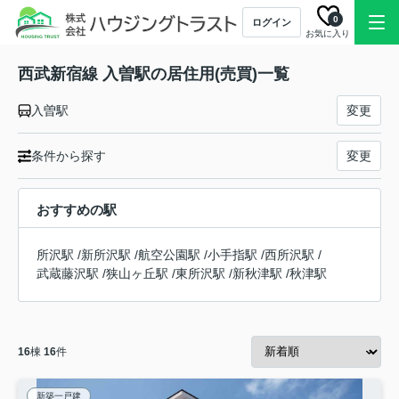
0
ログイン
お気に入り
西武新宿線 入曽駅の居住用(売買)一覧
入曽駅
変更
条件から探す
変更
おすすめの駅
所沢駅
/
新所沢駅
/
航空公園駅
/
小手指駅
/
西所沢駅
/
武蔵藤沢駅
/
狭山ヶ丘駅
/
東所沢駅
/
新秋津駅
/
秋津駅
16
棟
16
件
新築一戸建