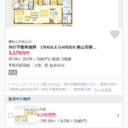
狭山市狭山台
仲介手数料無料 CRADLE GARDEN 狭山市狭山台３丁目 全2棟
3,170
万円
95.58㎡ (3LDK＋S(納戸)) /新築 /2階建
西武新宿線「入曽」駅 徒歩41分
新築
ハウジングトラストで購入すれば、仲介手数料無料です♪ （通常の仲介
手数料は約108万円⇒仲介手数料無料！） 物件購入時...
もっと見る
販売中の物件
1号棟
3,170万円
- / 95.58㎡ / 3LDK＋S(納戸)