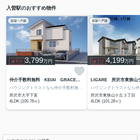
入曽駅のおすすめ物件
新築一戸建
新築一戸建
3,799
4,199
万円
万円
値下げ
値下げ
仲介手数料無料 KEIAI GRACE所沢市下富9期・新築全1棟 1号棟
ハウジングトラストなら仲介手数料無料で約132万円諸費用を軽減できます！節約できたお金で大型テレビやドラム式洗濯機など最新家電やオシャレなテーブル、ソファーなど新品家具を揃えられます♪新居で快適な新生活をスタートしましょう！建築士・宅建士の資格を持つ専門スタッフが親切・丁寧にご対応致します。まずはお気軽にお電話かメールにてご相談ください。
所沢市大字下富
所沢市東狭山ケ丘３丁目
4LDK (105.78㎡)
4LDK (101.28㎡)