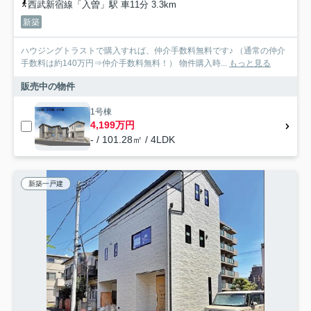
西武新宿線「入曽」駅 車11分 3.3km
新築
ハウジングトラストで購入すれば、仲介手数料無料です♪ （通常の仲介
手数料は約140万円⇒仲介手数料無料！） 物件購入時...
もっと見る
販売中の物件
1号棟
4,199万円
- / 101.28㎡ / 4LDK
新築一戸建