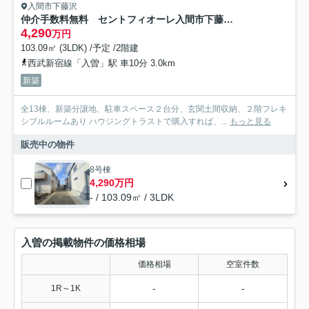
入間市下藤沢
仲介手数料無料 セントフィオーレ入間市下藤沢５丁目・新築全6棟
4,290
万円
103.09㎡ (3LDK) /予定 /2階建
西武新宿線「入曽」駅 車10分 3.0km
新築
全13棟、新築分譲地、駐車スペース２台分、玄関土間収納、２階フレキ
シブルルームあり ハウジングトラストで購入すれば、...
もっと見る
販売中の物件
8号棟
4,290万円
- / 103.09㎡ / 3LDK
入曽の掲載物件の価格相場
価格相場
空室件数
-
-
1R～1K