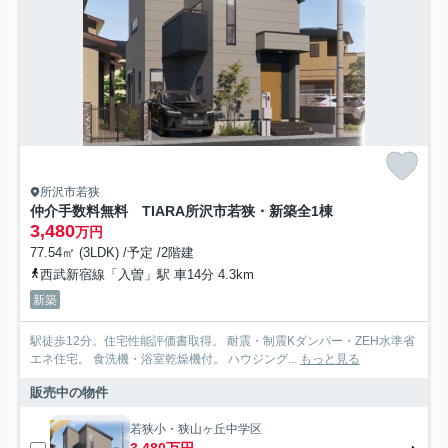
所沢市若狭
仲介手数料無料 TIARA所沢市若狭・新築全1棟
3,480
万円
77.54㎡ (3LDK) /予定 /2階建
西武新宿線「入曽」駅 車14分 4.3km
新築
駅徒歩12分。住宅性能評価書取得。 耐震・制震Kダンパー・ZEH水準省
エネ住宅。 食洗機・浴室乾燥機付。 ハウジング...
もっと見る
販売中の物件
若狭小・狭山ヶ丘中学区