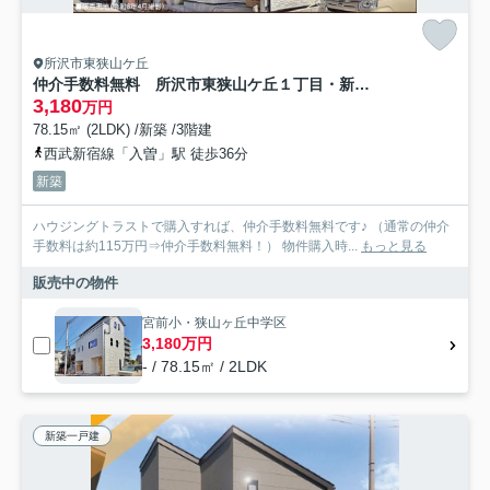
所沢市東狭山ケ丘
仲介手数料無料 所沢市東狭山ケ丘１丁目・新築全1棟
3,180
万円
78.15㎡ (2LDK) /新築 /3階建
西武新宿線「入曽」駅 徒歩36分
新築
ハウジングトラストで購入すれば、仲介手数料無料です♪ （通常の仲介
手数料は約115万円⇒仲介手数料無料！） 物件購入時...
もっと見る
販売中の物件
宮前小・狭山ヶ丘中学区
3,180万円
- / 78.15㎡ / 2LDK
新築一戸建