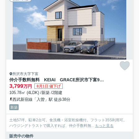
所沢市大字下富
仲介手数料無料 KEIAI GRACE所沢市下富9期・新築全1棟
3,799
万円
8月1日 値下げ
105.78㎡ (4LDK) /新築 /2階建
西武新宿線「入曽」駅 徒歩38分
新築
土地57坪。駐車2台可。食洗機・浴室乾燥機付。フラット35S利用可。
ハウジングトラストで購入すれば、仲介手数料無...
もっと見る
販売中の物件