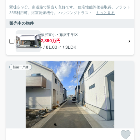
駅徒歩９分。南道路で陽当り良好です。 住宅性能評価書取得。フラット
35S利用可。浴室乾燥機付。 ハウジングトラスト...
もっと見る
販売中の物件
藤沢東小・藤沢中学区
2,890万円
- / 81.00㎡ / 3LDK
新築一戸建