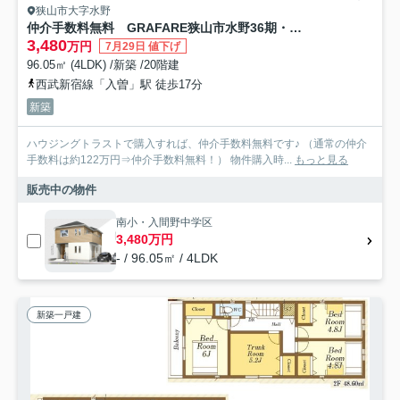
狭山市大字水野
仲介手数料無料 GRAFARE狭山市水野36期・新築全1棟
3,480
万円
7月29日 値下げ
96.05㎡ (4LDK) /新築 /20階建
西武新宿線「入曽」駅 徒歩17分
新築
ハウジングトラストで購入すれば、仲介手数料無料です♪ （通常の仲介
手数料は約122万円⇒仲介手数料無料！） 物件購入時...
もっと見る
販売中の物件
南小・入間野中学区
3,480万円
- / 96.05㎡ / 4LDK
新築一戸建