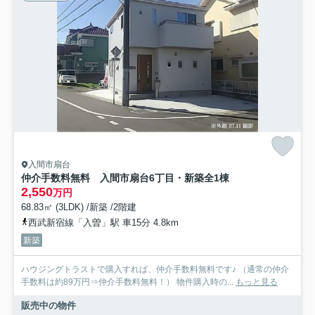
入間市扇台
仲介手数料無料 入間市扇台6丁目・新築全1棟
2,550
万円
68.83㎡ (3LDK) /新築 /2階建
西武新宿線「入曽」駅 車15分 4.8km
新築
ハウジングトラストで購入すれば、仲介手数料無料です♪ （通常の仲介
手数料は約89万円⇒仲介手数料無料！） 物件購入時の...
もっと見る
販売中の物件