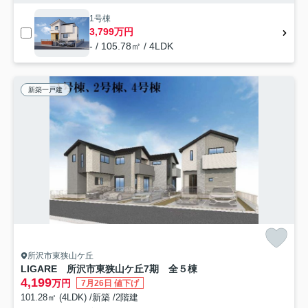
1号棟
3,799万円
- / 105.78㎡ / 4LDK
新築一戸建
所沢市東狭山ケ丘
LIGARE 所沢市東狭山ケ丘7期 全５棟
4,199
万円
7月26日 値下げ
101.28㎡ (4LDK) /新築 /2階建