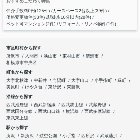
おすすめこだわり特集
仲介手数料0円(125件)
カースペース2台以上(39件)
価格変更物件(33件)
駅徒歩10分以内(28件)
ペット可マンション(2件)
リフォーム・リノベ物件(1件)
市区町村から探す
所沢市
入間市
狭山市
東村山市
清瀬市
相模原市中央区
町名から探す
大字北秋津
中新井
向陽町
大字山口
小手指町
緑町
美原町
けやき台
東所沢
東藤沢
沿線から探す
西武池袋線
西武新宿線
西武狭山線
武蔵野線
西武国分寺線
西武山口線
横浜線
西武多摩湖線
東武東上線
駅から探す
所沢
新所沢
航空公園
小手指
西所沢
武蔵藤沢