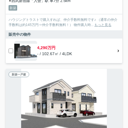
西武新宿線「入曽」駅 車7分 2.5km
新築
ハウジングトラストで購入すれば、仲介手数料無料です♪ （通常の仲介
手数料は約145万円⇒仲介手数料無料！） 物件購入時...
もっと見る
販売中の物件
4,290万円
- / 102.67㎡ / 4LDK
新築一戸建