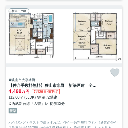
新築一戸建
狭山市大字水野
【仲介手数料無料】狭山市水野 新築戸建 全３棟 １号棟
4,498
万円
7月29日 値下げ
112.08㎡ (3LDK) /新築 /2階建
西武新宿線「入曽」駅 徒歩13分
新築
ハウジングトラストで購入すれば、仲介手数料無料です♪ （通常の仲介
手数料は約155万円⇒仲介手数料無料！） 物件購入時...
もっと見る