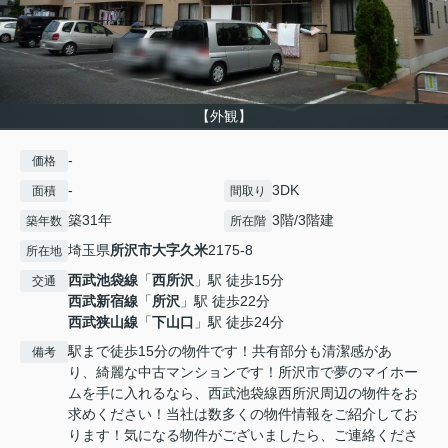
【外観】
-
価格
-
3DK
面積
間取り
築31年
3階/3階建
築年数
所在階
埼玉県
所沢市
大字久米
2175-8
所在地
西武池袋線
「
西所沢
」駅 徒歩15分
交通
西武新宿線
「
所沢
」駅 徒歩22分
西武狭山線
「
下山口
」駅 徒歩24分
駅まで徒歩15分の物件です！共有部分も清潔感があ
備考
り、綺麗な中古マンションです！所沢市で夢のマイホー
ムを手に入れるなら、西武池袋線西所沢周辺の物件をお
求めください！当社は数多くの物件情報をご紹介してお
ります！気になる物件がございましたら、ご連絡くださ