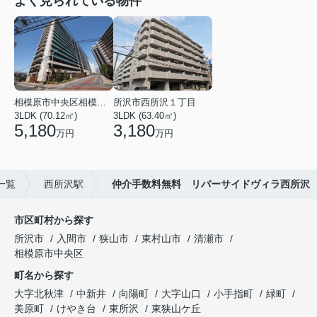
よく見られている物件
相模原市中央区相模原３丁目
所沢市西所沢１丁目
3LDK (70.12㎡)
3LDK (63.40㎡)
5,180
3,180
万円
万円
一覧
西所沢駅
仲介手数料無料 リバーサイドヴィラ西所沢
市区町村から探す
所沢市
入間市
狭山市
東村山市
清瀬市
相模原市中央区
町名から探す
大字北秋津
中新井
向陽町
大字山口
小手指町
緑町
美原町
けやき台
東所沢
東狭山ケ丘