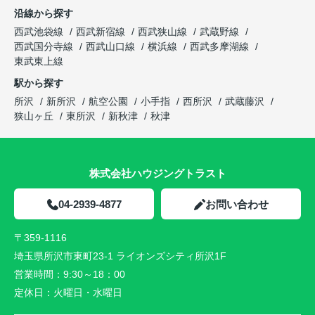
沿線から探す
西武池袋線
西武新宿線
西武狭山線
武蔵野線
西武国分寺線
西武山口線
横浜線
西武多摩湖線
東武東上線
駅から探す
所沢
新所沢
航空公園
小手指
西所沢
武蔵藤沢
狭山ヶ丘
東所沢
新秋津
秋津
株式会社ハウジングトラスト
04-2939-4877
お問い合わせ
〒359-1116
埼玉県所沢市東町23-1 ライオンズシティ所沢1F
営業時間：
9:30～18：00
定休日：
火曜日・水曜日