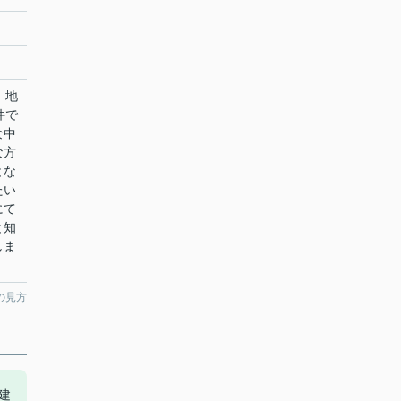
。地
件で
な中
な方
とな
たい
にて
と知
しま
の見方
建