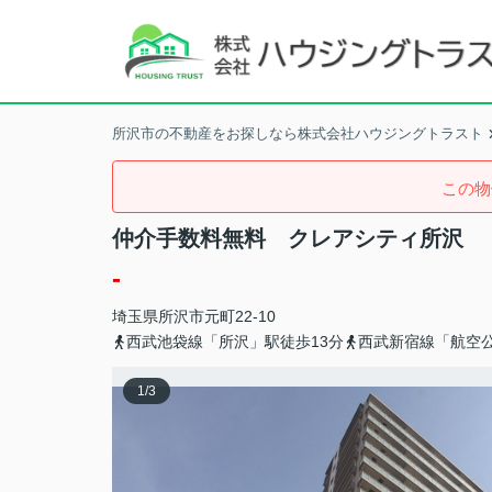
所沢市の不動産をお探しなら株式会社ハウジングトラスト
この物
仲介手数料無料 クレアシティ所沢
-
埼玉県
所沢市
元町
22-10
西武池袋線「所沢」駅徒歩13分
西武新宿線「航空公
1
/
3