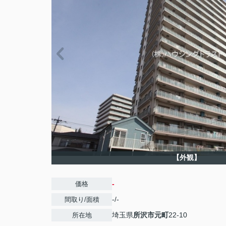
【外観】
-
価格
-/-
間取り/面積
埼玉県
所沢市
元町
22-10
所在地