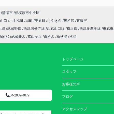
清瀬市
相模原市中央区
字山口
小手指町
緑町
美原町
けやき台
東所沢
東藤沢
山線
武蔵野線
西武国分寺線
西武山口線
横浜線
西武多摩湖線
東武東
西所沢
武蔵藤沢
狭山ヶ丘
東所沢
新秋津
秋津
トップページ
スタッフ
お客様の声
04-2939-4877
ブログ
アクセスマップ