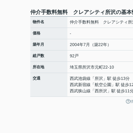
仲介手数料無料 クレアシティ所沢の基本
物件名
仲介手数料無料 クレアシティ所
価格
-
築年月
2004年7月（築22年）
総戸数
92戸
所在地
埼玉県
所沢市
元町
22-10
交通
西武池袋線
「
所沢
」駅 徒歩13分
西武新宿線
「
航空公園
」駅 徒歩1
西武狭山線
「
西所沢
」駅 徒歩11