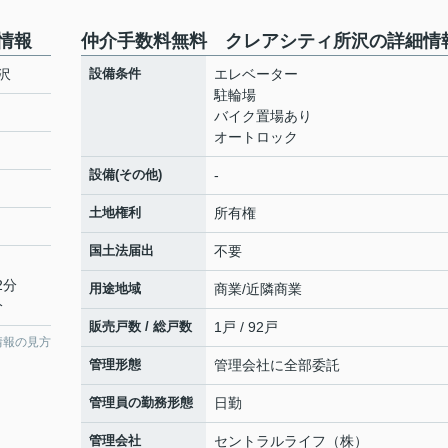
情報
仲介手数料無料 クレアシティ所沢の詳細情
沢
設備条件
エレベーター
駐輪場
バイク置場あり
オートロック
設備(その他)
-
土地権利
所有権
国土法届出
不要
2分
用途地域
商業/近隣商業
分
販売戸数 / 総戸数
1戸 / 92戸
情報の見方
管理形態
管理会社に全部委託
管理員の勤務形態
日勤
管理会社
セントラルライフ（株）