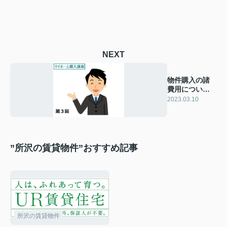
NEXT
物件購入の諸
費用について
徹底解説！
2023.03.10
”所沢の賃貸物件”おすすめ記事
所沢の賃貸物件