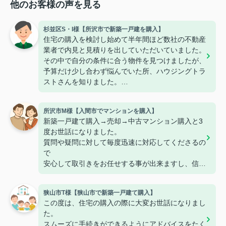
他のお客様の声を見る
杉並区S・I様【所沢市で新築一戸建を購入】
住宅の購入を検討し始めて半年間ほど数社の不動産
業者で内見と見積りを出していただいていました。
その中で自分の条件に合う物件を見つけましたが、
予算だけ少し合わず悩んでいた所、ハウジングトラ
ストさんを知りました。
1度他社で内見済みでしたが、ハウジングトラスト
さんで再度内見をさせていただき不明点や不安な部
所沢市M様【入間市でマンションを購入】
分など解消できました。
新築一戸建て購入→売却→中古マンション購入と3
また、大きなメリットである【仲介手数料無料】の
度お世話になりました。
サービスのおかげで他社よりも大きく金額が下が
質問や疑問に対して毎度迅速に対応してくださるの
り、予算内に収まったので購入に至りました。
で
本当にありがとうございました。
安心して取引きをお任せする事が出来ますし、信頼
また機会がありましたらよろしくお願いいたしま
しています。
す。
また機会がありましたらよろしくお願いいたしま
狭山市T様【狭山市で新築一戸建て購入】
す！！
この度は、住宅の購入の際に大変お世話になりまし
た。
スムーズに手続きができるようにアドバイスをたく