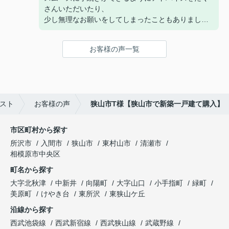
さんいただいたり、
少し無理なお願いをしてしまったこともありました
が、一緒に考えて対応して下さったり、本当に感謝
しています。
お客様の声一覧
分からないこと、聞きたいことがあったときに、ご
連絡をさせてもらった際には、毎回迅速に対応して
いただいたのも大変助かりました。
仲介手数料の割引を見て、最初はご連絡したのです
が、名村さんに対応していただいて良かったと心か
スト
お客様の声
狭山市T様【狭山市で新築一戸建て購入】
ら思っております。
親切でていねいなご対応、ありがとうございまし
た。
市区町村から探す
所沢市
入間市
狭山市
東村山市
清瀬市
相模原市中央区
町名から探す
大字北秋津
中新井
向陽町
大字山口
小手指町
緑町
美原町
けやき台
東所沢
東狭山ケ丘
沿線から探す
西武池袋線
西武新宿線
西武狭山線
武蔵野線