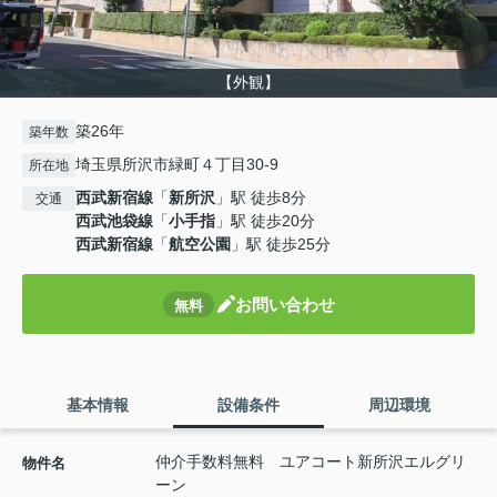
【外観】
築26年
築年数
埼玉県所沢市緑町４丁目30-9
所在地
西武新宿線
「
新所沢
」駅 徒歩8分
交通
西武池袋線
「
小手指
」駅 徒歩20分
西武新宿線
「
航空公園
」駅 徒歩25分
お問い合わせ
無料
基本情報
設備条件
周辺環境
仲介手数料無料 ユアコート新所沢エルグリ
物件名
ーン