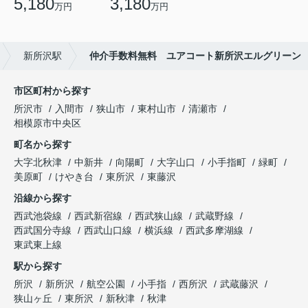
5,180
3,180
万円
万円
新所沢駅
仲介手数料無料 ユアコート新所沢エルグリーン
市区町村から探す
所沢市
入間市
狭山市
東村山市
清瀬市
相模原市中央区
町名から探す
大字北秋津
中新井
向陽町
大字山口
小手指町
緑町
美原町
けやき台
東所沢
東藤沢
沿線から探す
西武池袋線
西武新宿線
西武狭山線
武蔵野線
西武国分寺線
西武山口線
横浜線
西武多摩湖線
東武東上線
駅から探す
所沢
新所沢
航空公園
小手指
西所沢
武蔵藤沢
狭山ヶ丘
東所沢
新秋津
秋津