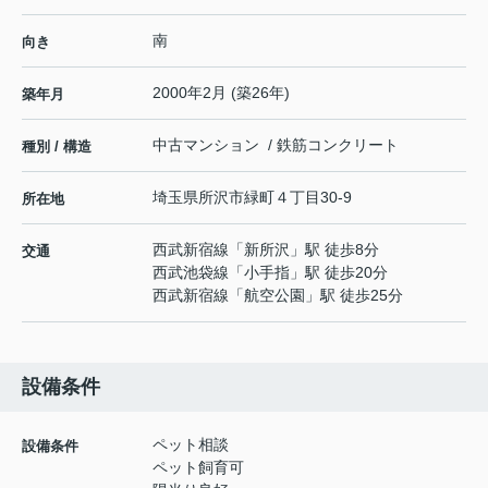
南
向き
2000年2月 (築26年)
築年月
中古マンション / 鉄筋コンクリート
種別 / 構造
埼玉県
所沢市
緑町
４丁目30-9
所在地
西武新宿線
「
新所沢
」駅 徒歩8分
交通
西武池袋線
「
小手指
」駅 徒歩20分
西武新宿線
「
航空公園
」駅 徒歩25分
設備条件
ペット相談
設備条件
ペット飼育可