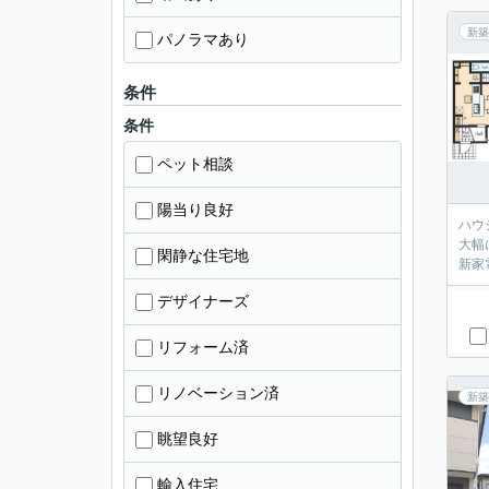
新築
パノラマあり
条件
条件
ペット相談
陽当り良好
ハウジ
大幅に
閑静な住宅地
デザイナーズ
リフォーム済
リノベーション済
新築
眺望良好
輸入住宅