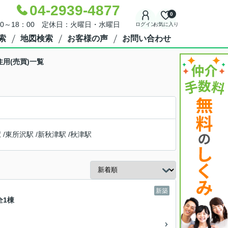
04-2939-4877
0
30～18：00 定休日：火曜日・水曜日
ログイン
お気に入り
索
地図検索
お客様の声
お問い合わせ
用(売買)一覧
駅
/
東所沢駅
/
新秋津駅
/
秋津駅
新築
全1棟