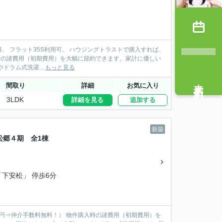
 ハウジングトラストで購入すれば、
たお金で大型テレビやドラム式洗濯...
もっと見る
来店予約
間取り
詳細
お気に入り
3LDK
詳細を見る
追加する
新築
沢松郷４期 全1棟
「下安松」 停歩6分
物件購入時の諸費用（初期費用）を