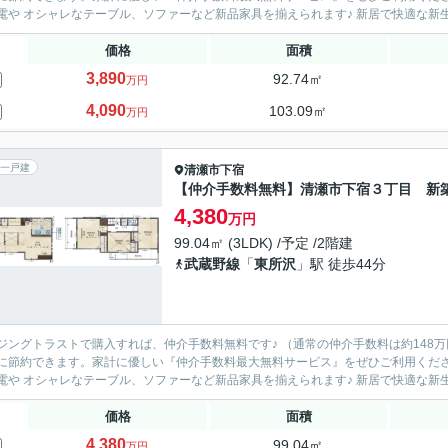
新家電や オシャレなテーブル、ソファーなど
価格
面積
3,890
92.74㎡
万円
4,090
103.09㎡
万円
一戸建
清瀬市
下宿
【仲介手数料無料】清瀬市下宿３丁目 新
4,380
万円
99.04㎡ (3LDK) /予定 /2階建
武蔵野線
「
東所沢
」駅 徒歩44分
ングトラストで購入すれば、仲介手数料無料です♪ （通常の仲介手数料は約148万円⇒仲介手数料無料！） 
節約できます。家計に優しい『仲介手数料最大無料サービス』をぜひご利用ください！ 節約できたお金で大型テレビやドラム式洗濯
新家電や オシャレなテーブル、ソファーなど
価格
面積
4,380
99.04㎡
万円