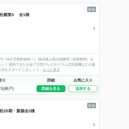
新築
沢市松郷第3 全1棟
物件購入時の諸費用（初期費用）を
機などの最
新品家具を揃えられます♪ 新居で快適な新生活をスタートしましょう...
もっと見る
取り
詳細
お気に入り
S(納戸)
詳細を見る
追加する
新築
安松20期・新築全2棟