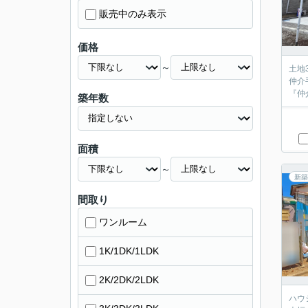
販売中のみ表示
価格
～
土地3
仲介手数
築年数
面積
～
新築
間取り
ワンルーム
1K/1DK/1LDK
2K/2DK/2LDK
ハウジ