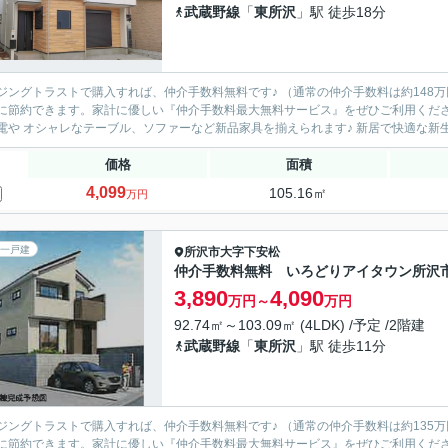
武蔵野線
「
東所沢
」駅 徒歩18分
ングトラストで購入すれば、仲介手数料無料です♪ （通常の仲介手数料は約148万円⇒仲介手数料無料！） 
節約できます。家計に優しい『仲介手数料最大無料サービス』をぜひご利用ください！ 節約できたお金で大型テレビやドラム式洗濯
新家電や オシャレなテーブル、ソファーなど
価格
面積
4,099
105.16㎡
万円
一戸建
所沢市
大字下安松
仲介手数料無料 いろどりアイタウン所沢
3,890
4,090
万円～
万円
92.74㎡～103.09㎡ (4LDK) /予定 /2階建
武蔵野線
「
東所沢
」駅 徒歩11分
ングトラストで購入すれば、仲介手数料無料です♪ （通常の仲介手数料は約135万円⇒仲介手数料無料！） 
節約できます。家計に優しい『仲介手数料最大無料サービス』をぜひご利用ください！ 節約できたお金で大型テレビやドラム式洗濯