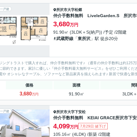
一戸建
所沢市
大字松郷
仲介手数料無料 LiveleGarden.S 所
3,680
万円
91.90㎡ (3LDK＋S(納戸)) /予定 /2階建
武蔵野線
「
東所沢
」駅 徒歩20分
ングトラストで購入すれば、仲介手数料無料です♪ （通常の仲介手数料は約125万円⇒仲介手数料無料！） 
節約できます。家計に優しい『仲介手数料最大無料サービス』をぜひご利用ください！ 節約できたお金で大型テレビやドラム式洗濯
新家電や オシャレなテーブル、ソファーなど
価格
面積
間
3,680
91.90㎡
3LDK＋
万円
一戸建
所沢市
大字下安松
仲介手数料無料 KEIAI GRACE所沢市下
4,099
7月29日 値下げ
万円
105.16㎡ (4LDK) /新築 /2階建