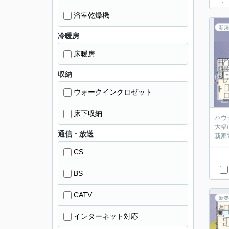
浴室乾燥機
新築
冷暖房
床暖房
収納
ウォークインクロゼット
床下収納
ハウジ
大幅に
通信・放送
CS
BS
CATV
新築
インターネット対応