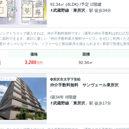
92.34㎡ (4LDK) /予定 /2階建
武蔵野線
「
東所沢
」駅 徒歩34分
ングトラストで購入すれば、仲介手数料無料です♪ （通常の仲介手数料は約112万円⇒仲介手数料無料！） 
節約できます。家計に優しい『仲介手数料最大無料サービス』をぜひご利用ください！ 節約できたお金で大型テレビやドラム式洗濯
新家電や オシャレなテーブル、ソファーなど
価格
面積
3,280
92.34㎡
万円
マンション
所沢市
大字下安松
仲介手数料無料 サンヴェール東所沢
-
/築34年 /8階建
武蔵野線
「
東所沢
」駅 徒歩17分