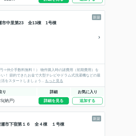
新築
清瀬市中里第23 全13棟 1号棟
物件購入時の諸費用（初期費用）を
機などの最
新品家具を揃えられます♪ 新居で快適な新生活をスタートしましょう...
もっと見る
取り
詳細
お気に入り
S(納戸)
詳細を見る
追加する
新築
N 清瀬市下宿第１６ 全４棟 １号棟