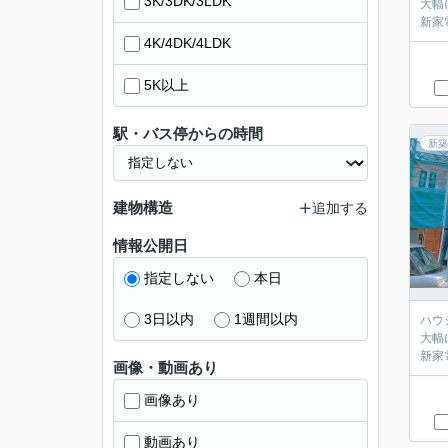
3K/3DK/3LDK
大幅に
4K/4DK/4LDK
5K以上
駅・バス停からの時間
新築
建物構造
追加する
情報公開日
指定しない
本日
3日以内
1週間以内
ハウジ
大幅に
画像・動画あり
画像あり
動画あり