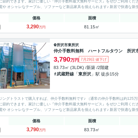
節約できます。家計に優しい『仲介手数料最大無料サービス』をぜひご利用ください！ 節約できたお金で大型テレビやドラム式洗濯
新家電や オシャレなテーブル、ソファーなど
価格
面積
3,290
81.15㎡
万円
一戸建
所沢市
東所沢
仲介手数料無料 ハートフルタウン 所沢
3,790
7月29日 値下げ
万円
83.73㎡ (3LDK) /新築 /2階建
武蔵野線
「
東所沢
」駅 徒歩15分
ングトラストで購入すれば、仲介手数料無料です♪ （通常の仲介手数料は約125万円⇒仲介手数料無料！） 
節約できます。家計に優しい『仲介手数料最大無料サービス』をぜひご利用ください！ 節約できたお金で大型テレビやドラム式洗濯
新家電や オシャレなテーブル、ソファーなど
価格
面積
3,790
83.73㎡
万円