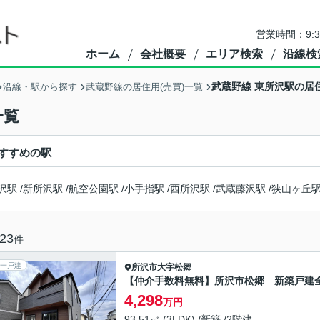
営業時間：9:
ホーム
会社概要
エリア検索
沿線検
武蔵野線 東所沢駅の居住
沿線・駅から探す
武蔵野線の居住用(売買)一覧
一覧
すすめの駅
沢駅
/
新所沢駅
/
航空公園駅
/
小手指駅
/
西所沢駅
/
武蔵藤沢駅
/
狭山ヶ丘
23
件
一戸建
所沢市
大字松郷
【仲介手数料無料】所沢市松郷 新築戸建
4,298
万円
93.51㎡ (3LDK) /新築 /2階建