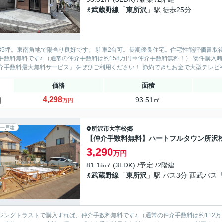
武蔵野線
「
東所沢
」駅 徒歩25分
5坪。東南角地で陽当り良好です。 駐車2台可。長期優良住宅。住宅性能評価書取得。 フラット35S利用可。
料無料です♪ （通常の仲介手数料は約158万円⇒仲介手数料無料！） 物件購入時の諸費用（初期費用）を大幅に節約できます。家計に優しい
『仲介手数料最大無料サービス』をぜひご利用ください！ 節約でき
価格
面積
4,298
93.51㎡
万円
一戸建
所沢市
大字松郷
【仲介手数料無料】ハートフルタウン所
3,290
万円
81.15㎡ (3LDK) /予定 /2階建
武蔵野線
「
東所沢
」駅 バス3分 西武バス
ングトラストで購入すれば、仲介手数料無料です♪ （通常の仲介手数料は約112万円⇒仲介手数料無料！） 