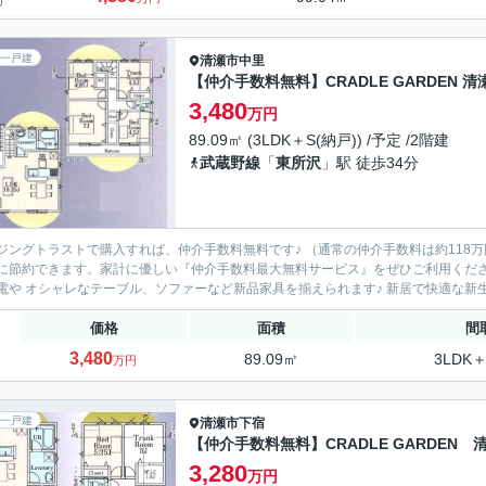
一戸建
清瀬市
中里
【仲介手数料無料】CRADLE GARDEN 
3,480
万円
89.09㎡ (3LDK＋S(納戸)) /予定 /2階建
武蔵野線
「
東所沢
」駅 徒歩34分
ングトラストで購入すれば、仲介手数料無料です♪ （通常の仲介手数料は約118万円⇒仲介手数料無料！） 
節約できます。家計に優しい『仲介手数料最大無料サービス』をぜひご利用ください！ 節約できたお金で大型テレビやドラム式洗濯
新家電や オシャレなテーブル、ソファーなど
価格
面積
間
3,480
89.09㎡
3LDK＋
万円
一戸建
清瀬市
下宿
【仲介手数料無料】CRADLE GARDE
3,280
万円