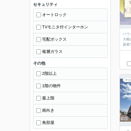
セキュリティ
オートロック
TVモニタ付インターホン
ハウジ
宅配ボックス
大幅に
複層ガラス
その他
2階以上
中古
1階の物件
最上階
南向き
角部屋