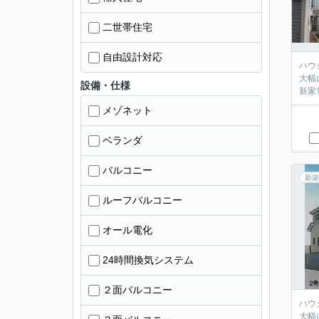
二世帯住宅
自由設計対応
ハウジ
大幅に
設備・仕様
メゾネット
ベランダ
バルコニー
新築
ルーフバルコニー
オール電化
24時間換気システム
２面バルコニー
ハウジ
大幅に