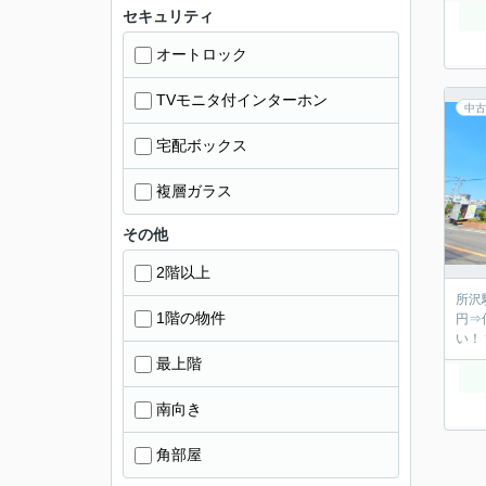
セキュリティ
オートロック
TVモニタ付インターホン
中古
宅配ボックス
複層ガラス
その他
2階以上
所沢駅徒歩1
1階の物件
円⇒仲介手数料無料！） 物件
最上階
南向き
角部屋