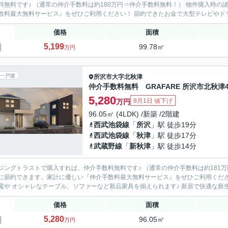
料です♪ （通常の仲介手数料は約180万円⇒仲介手数料無料！） 物件購入時の諸費用（初期費用）を大幅に節約できます。家計に優しい『仲
介手数料最大無料サービス』をぜひご利用ください！ 節約できたお金
価格
面積
5,199
99.78㎡
万円
一戸建
所沢市
大字北秋津
仲介手数料無料 GRAFARE 所沢市北秋津
5,280
8月1日 値下げ
万円
96.05㎡ (4LDK) /新築 /2階建
西武池袋線
「
所沢
」駅 徒歩19分
西武池袋線
「
秋津
」駅 徒歩17分
武蔵野線
「
新秋津
」駅 徒歩14分
ングトラストで購入すれば、仲介手数料無料です♪ （通常の仲介手数料は約181万円⇒仲介手数料無料！） 
節約できます。家計に優しい『仲介手数料最大無料サービス』をぜひご利用ください！ 節約できたお金で大型テレビやドラム式洗濯
新家電や オシャレなテーブル、ソファーなど
価格
面積
5,280
96.05㎡
万円