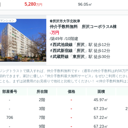
5,280
96.05㎡
万円
マンション
所沢市
大字北秋津
仲介手数料無料 所沢コーポラスA棟
-万円
/築49年 /10階建
西武池袋線
「
所沢
」駅 徒歩12分
西武新宿線
「
所沢
」駅 徒歩12分
武蔵野線
「
東所沢
」駅 徒歩30分
ングトラストで購入すれば、仲介手数料無料です♪ （通常の仲介手数料は約56万円⇒仲介手数料無料！） 物件
約できます。家計に優しい『仲介手数料最大無料サービス』をぜひご利用ください！ 購入する不動産会社によって諸費用が100万円以上
部屋番号
所在階
価格
面積
-
-
2階
45.97㎡
-
-
3階
67.23㎡
-
706
7階
57.22㎡
-
-
9階
67.23㎡