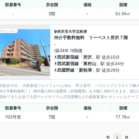
部屋番号
所在階
価格
面積
-
-
3階
61.04㎡
マンション
所沢市
大字北秋津
仲介手数料無料 リーベスト所沢７階
-
/築34年 /9階建
西武新宿線
「
所沢
」駅 徒歩15分
西武新宿線
「
東村山
」駅 徒歩24分
武蔵野線
「
新秋津
」駅 徒歩29分
5分。 内装新規フルリフォーム済み。 即入居可。 ハウジングトラストで購入すれば、仲介手数料無料です♪ （通常の仲介手数料は約75万
購入時の諸費用（初期費用）を大幅に節約できます。家計に優しい『仲介手数料最大無料サービス』をぜひご利用くださ
い！ 節約できたお金で大型テレビやドラム式洗濯機などの最新家電や オシャレなテーブ
部屋番号
所在階
価格
面積
-
703号室
7階
77.78㎡
1