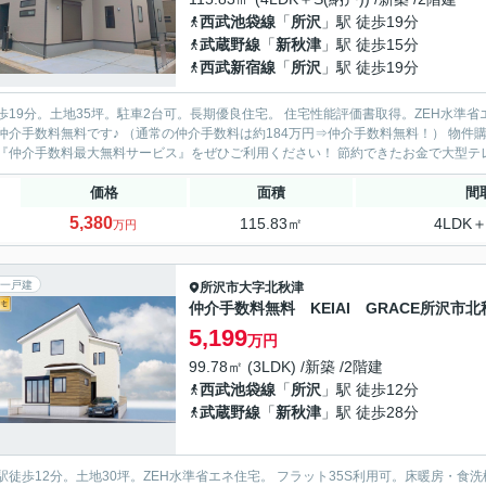
西武池袋線
「
所沢
」駅 徒歩19分
武蔵野線
「
新秋津
」駅 徒歩15分
西武新宿線
「
所沢
」駅 徒歩19分
19分。土地35坪。駐車2台可。長期優良住宅。 住宅性能評価書取得。ZEH水準省エネ住宅。フラット３５
手数料無料です♪ （通常の仲介手数料は約184万円⇒仲介手数料無料！） 物件購入時の諸費用（初期費用）を大幅に節約できます。家計に優
しい『仲介手数料最大無料サービス』をぜひご利用ください！
価格
面積
間
5,380
115.83㎡
4LDK＋
万円
一戸建
所沢市
大字北秋津
仲介手数料無料 KEIAI GRACE所沢市
5,199
万円
99.78㎡ (3LDK) /新築 /2階建
西武池袋線
「
所沢
」駅 徒歩12分
武蔵野線
「
新秋津
」駅 徒歩28分
徒歩12分。土地30坪。ZEH水準省エネ住宅。 フラット35S利用可。床暖房・食洗機・浴室乾燥機付。 ハウジン