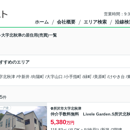
営業時間：9:
ホーム
会社概要
エリア検索
沿線検
大字北秋津の居住用(売買)一覧
すすめのエリア
字北秋津
/
中新井
/
向陽町
/
大字山口
/
小手指町
/
緑町
/
美原町
/
けやき台
/
5
件
一戸建
所沢市
大字北秋津
仲介手数料無料 Livele Garden.S所沢
5,380
万円
115.83㎡ (4LDK＋S(納戸)) /新築 /2階建