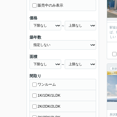
販売中のみ表示
価格
～
駅徒歩
ば、仲介
築年数
面積
～
新築
間取り
ワンルーム
1K/1DK/1LDK
2K/2DK/2LDK
所沢駅