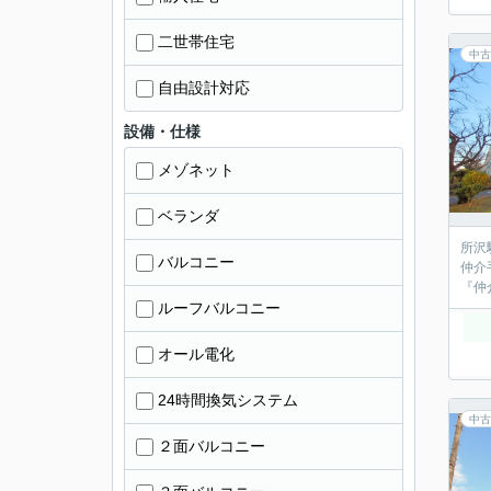
二世帯住宅
中古
自由設計対応
設備・仕様
メゾネット
ベランダ
所沢駅
バルコニー
仲介手数
ルーフバルコニー
オール電化
24時間換気システム
中古
２面バルコニー