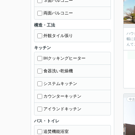
３面バルコニー
両面バルコニー
構造・工法
ハウジ
外観タイル張り
幅に節
キッチン
IHクッキングヒーター
食器洗い乾燥機
システムキッチン
カウンターキッチン
中古
アイランドキッチン
バス・トイレ
追焚機能浴室