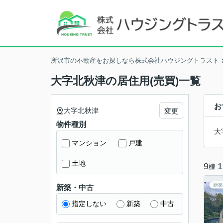
所沢市の不動産をお探しなら株式会社ハウジングトラスト
大字北秋津の居住用(売買)一覧
お
大字北秋津
変更
物件種別
大
マンション
戸建
土地
9
1
棟
新築
新築・中古
指定しない
新築
中古