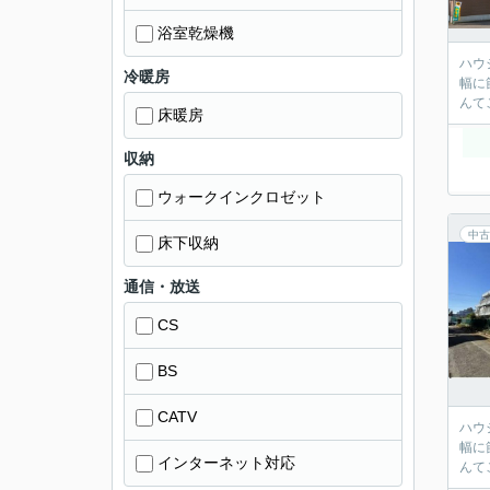
浴室乾燥機
ハウジ
冷暖房
幅に節
床暖房
収納
ウォークインクロゼット
中古
床下収納
通信・放送
CS
BS
CATV
ハウジ
幅に節
インターネット対応