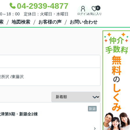
04-2939-4877
0
30～18：00 定休日：火曜日・水曜日
ログイン
お気に入り
索
地図検索
お客様の声
お問い合わせ
東所沢
/
東藤沢
新築
北秋津第9期・新築全2棟