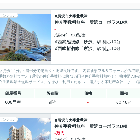
マンション
所沢市
大字北秋津
仲介手数料無料 所沢コーポラスB棟
-
/築49年 /10階建
西武池袋線
「
所沢
」駅 徒歩10分
西武新宿線
「
所沢
」駅 徒歩10分
徒歩１1分。6階部分で陽当り・眺望良好です。 内装新規フルリフォーム済みで即入居可。 浴室乾燥機付。 
料無料です♪ （通常の仲介手数料は約72万円⇒仲介手数料無料！） 物件購入時の諸費用（初期費用）を大幅に節約できます。家計に優しい
『仲介手数料最大無料サービス』をぜひご利用ください！ 購入す
部屋番号
所在階
価格
面積
-
605号室
9階
60.48㎡
マンション
所沢市
大字北秋津
仲介手数料無料 所沢コーポラスD棟
-万円
/築47年 /11階建