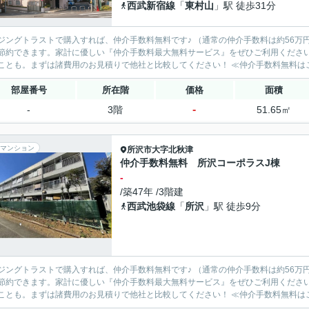
西武新宿線
「
東村山
」駅 徒歩31分
ングトラストで購入すれば、仲介手数料無料です♪ （通常の仲介手数料は約56万円⇒仲介手数料無料！） 物件
約できます。家計に優しい『仲介手数料最大無料サービス』をぜひご利用ください！ 購入する不動産会社によって諸費用が100万円以上
部屋番号
所在階
価格
面積
-
-
3階
51.65㎡
マンション
所沢市
大字北秋津
仲介手数料無料 所沢コーポラスJ棟
-
/築47年 /3階建
西武池袋線
「
所沢
」駅 徒歩9分
ングトラストで購入すれば、仲介手数料無料です♪ （通常の仲介手数料は約56万円⇒仲介手数料無料！） 物件
約できます。家計に優しい『仲介手数料最大無料サービス』をぜひご利用ください！ 購入する不動産会社によって諸費用が100万円以上