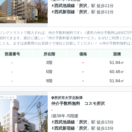
西武池袋線
「
所沢
」駅 徒歩11分
西武新宿線
「
所沢
」駅 徒歩11分
ングトラストで購入すれば、仲介手数料無料です♪ （通常の仲介手数料は約62万円⇒仲介手数料無料！） 物件
約できます。家計に優しい『仲介手数料最大無料サービス』をぜひご利用ください！ 購入する不動産会社によって諸費用が100万円以上
部屋番号
所在階
価格
面積
-
-
3階
51.84㎡
-
-
5階
60.48㎡
-
-
9階
51.84㎡
マンション
所沢市
大字北秋津
仲介手数料無料 コスモ所沢
-
/築38年 /5階建
西武池袋線
「
所沢
」駅 徒歩13分
西武新宿線
「
所沢
」駅 徒歩13分