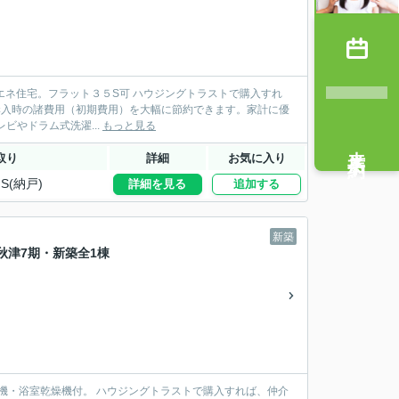
S可 ハウジングトラストで購入すれ
 節約できたお金で大型テレビやドラム式洗濯...
もっと見る
来店予約
取り
詳細
お気に入り
S(納戸)
詳細を見る
追加する
新築
北秋津7期・新築全1棟
グトラストで購入すれば、仲介