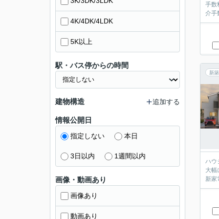
3K/3DK/3LDK
手数料無
4K/4DK/4LDK
5K以上
駅・バス停からの時間
新築
建物構造
追加する
情報公開日
指定しない
本日
3日以内
1週間以内
ハウジ
大幅に
画像・動画あり
画像あり
動画あり