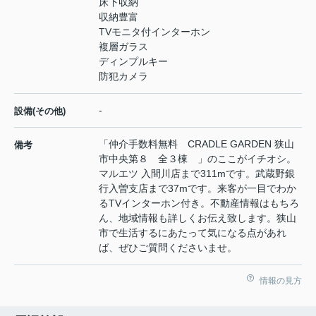
床下収納
収納豊富
TVモニタ付インターホン
複層ガラス
ディンプルキー
防犯カメラ
-
設備(その他)
「仲介手数料無料 CRADLE GARDEN 狭山
備考
市中央第８ 全３棟 」のここがイチオシ。
マルエツ 入間川店まで311mです。武蔵野銀
行入曽支店まで37mです。来客が一目でわか
るTVインターホン付き。不動産情報はもちろ
ん、地域情報も詳しくお伝え致します。狭山
市で生活するにあたって気になる点があれ
ば、ぜひご質問くださいませ。
情報の見方