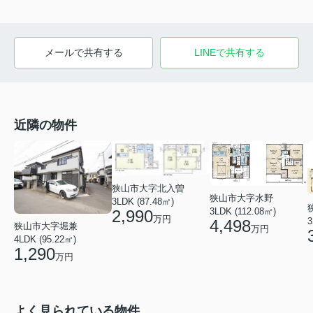
メールで共有する
LINEで共有する
近隣の物件
狭山市大字北入曽
狭山市大字水野
3LDK (87.48㎡)
3LDK (112.08㎡)
2,990
万円
3
4,498
狭山市大字堀兼
万円
4LDK (95.22㎡)
1,290
万円
よく見られている物件