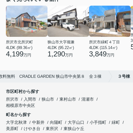
3
狭山市大字堀兼
所沢市北所沢町
所沢市緑町４丁目
4LDK (95.22㎡)
4LDK (99.36㎡)
4LDK (115.14㎡)
1,290
4,199
3,849
万円
万円
万円
数料無料 CRADLE GARDEN 狭山市中央第８ 全３棟
３号棟
市区町村から探す
所沢市
入間市
狭山市
東村山市
清瀬市
相模原市中央区
町名から探す
大字北秋津
中新井
向陽町
大字山口
小手指町
緑町
美原町
けやき台
東所沢
東狭山ケ丘