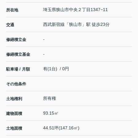
埼玉県
狭山市
中央
２丁目1347−11
所在地
西武新宿線
「
狭山市
」駅 徒歩23分
交通
-
修繕積立金
-
修繕積立基金
有(1台) / 0円
駐車場 / 月額
その他条件
所有権
土地権利
93.15㎡
建物面積
44.51坪(147.16㎡)
土地面積