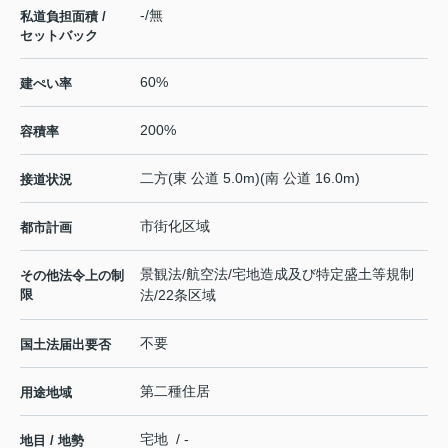
-/無
私道負担面積 /
セットバック
60%
建ぺい率
200%
容積率
二方(東 公道 5.0m)(南 公道 16.0m)
接道状況
市街化区域
都市計画
景観法/航空法/宅地造成及び特定盛土等規制
その他法令上の制
限
法/22条区域
不要
国土法届出要否
第二種住居
用途地域
宅地 / -
地目 / 地勢