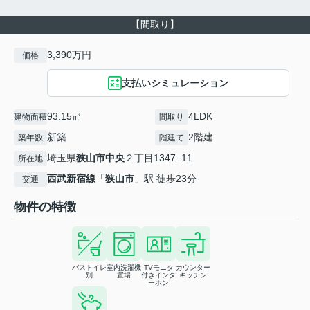
【間取り】
3,390万円
価格
支払いシミュレーション
93.15㎡
4LDK
建物面積
間取り
新築
2階建
築年数
階建て
埼玉県
狭山市
中央
２丁目1347−11
所在地
西武新宿線
「
狭山市
」駅 徒歩23分
交通
物件の特徴
バストイレ
室内洗濯機
TVモニタ
カウンター
別
置場
付きインタ
キッチン
ーホン