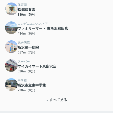
保育園
松郷保育園
339ｍ（5分）
コンビニエンスストア
ファミリーマート 東所沢和田店
434ｍ（6分）
総合病院
所沢第一病院
517ｍ（7分）
スーパー
マイカイマート東所沢店
626ｍ（8分）
中学校
所沢市立東中学校
720ｍ（9分）
すべて見る