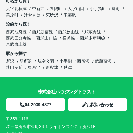
町名から探す
大字北秋津
中新井
向陽町
大字山口
小手指町
緑町
美原町
けやき台
東所沢
東藤沢
沿線から探す
西武池袋線
西武新宿線
西武狭山線
武蔵野線
西武国分寺線
西武山口線
横浜線
西武多摩湖線
東武東上線
駅から探す
所沢
新所沢
航空公園
小手指
西所沢
武蔵藤沢
狭山ヶ丘
東所沢
新秋津
秋津
株式会社ハウジングトラスト
04-2939-4877
お問い合わせ
〒359-1116
埼玉県所沢市東町23-1 ライオンズシティ所沢1F