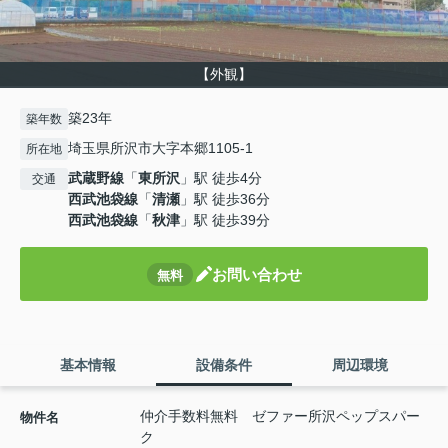
【外観】
築23年
築年数
埼玉県所沢市大字本郷1105-1
所在地
武蔵野線
「
東所沢
」駅 徒歩4分
交通
西武池袋線
「
清瀬
」駅 徒歩36分
西武池袋線
「
秋津
」駅 徒歩39分
お問い合わせ
無料
基本情報
設備条件
周辺環境
仲介手数料無料 ゼファー所沢ペップスパー
物件名
ク