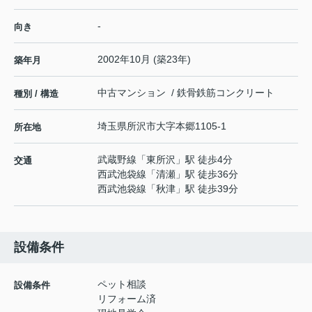
-
向き
2002年10月 (築23年)
築年月
中古マンション / 鉄骨鉄筋コンクリート
種別 / 構造
埼玉県
所沢市
大字本郷
1105-1
所在地
武蔵野線
「
東所沢
」駅 徒歩4分
交通
西武池袋線
「
清瀬
」駅 徒歩36分
西武池袋線
「
秋津
」駅 徒歩39分
設備条件
ペット相談
設備条件
リフォーム済