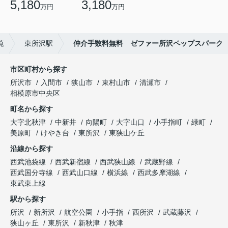
5,180
3,180
万円
万円
覧
東所沢駅
仲介手数料無料 ゼファー所沢ペップスパーク
市区町村から探す
所沢市
入間市
狭山市
東村山市
清瀬市
相模原市中央区
町名から探す
大字北秋津
中新井
向陽町
大字山口
小手指町
緑町
美原町
けやき台
東所沢
東狭山ケ丘
沿線から探す
西武池袋線
西武新宿線
西武狭山線
武蔵野線
西武国分寺線
西武山口線
横浜線
西武多摩湖線
東武東上線
駅から探す
所沢
新所沢
航空公園
小手指
西所沢
武蔵藤沢
狭山ヶ丘
東所沢
新秋津
秋津