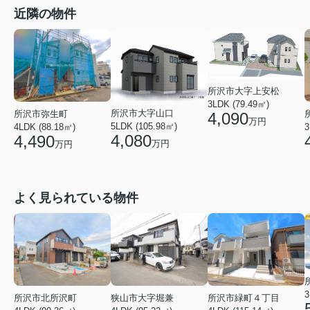
近隣の物件
所沢市大字上安松
3LDK (79.49㎡)
所沢市大字山口
所沢市弥生町
4,090
万円
5LDK (105.98㎡)
4LDK (88.18㎡)
3
4,080
4,490
万円
万円
よく見られている物件
3
狭山市大字堀兼
所沢市北所沢町
所沢市緑町４丁目