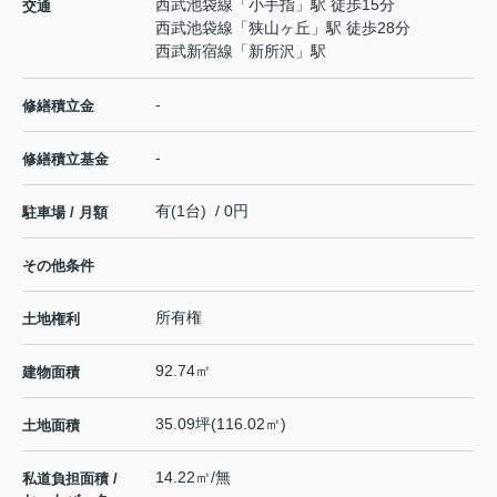
西武池袋線
「
小手指
」駅 徒歩15分
交通
西武池袋線
「
狭山ヶ丘
」駅 徒歩28分
西武新宿線
「
新所沢
」駅
-
修繕積立金
-
修繕積立基金
有(1台) / 0円
駐車場 / 月額
その他条件
所有権
土地権利
92.74㎡
建物面積
35.09坪(116.02㎡)
土地面積
14.22㎡/無
私道負担面積 /