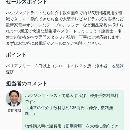
セールスポイント
ハウジングトラストなら仲介手数料無料で約135万円諸費用を軽
減できます！節約できたお金で大型テレビやドラム式洗濯機など
最新家電やオシャレなテーブル、ソファーなど新品家具を揃えら
れます♪新居で快適な新生活をスタートしましょう！建築士・宅
建士の資格を持つ専門スタッフが親切・丁寧にご対応致します。
まずはお気軽にお電話かメールにてご相談ください。
ポイント
バリアフリー
３口以上コンロ
トイレ２ヶ所
浄水器
地盤調
査済
担当者のコメント
ハウジングトラストで購入すれば、仲介手数料無料
です♪
（通常の仲介手数料は約135万円⇒仲介手数料無
名村 祐哉
料！）
物件購入時の諸費用（初期費用）を大幅に節約でき