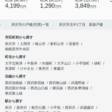
4LDK (95.22㎡)
4LDK (99.36㎡)
4LDK (115.14㎡)
1,290
4,199
3,849
万円
万円
万円
ト
所沢市の戸建(売買)一覧
所沢市北中1丁目 新築戸建
市区町村から探す
所沢市
入間市
狭山市
東村山市
清瀬市
相模原市中央区
町名から探す
大字北秋津
中新井
向陽町
大字山口
小手指町
緑町
美原町
けやき台
東所沢
東藤沢
沿線から探す
西武池袋線
西武新宿線
西武狭山線
武蔵野線
西武国分寺線
西武山口線
横浜線
西武多摩湖線
東武東上線
駅から探す
所沢
新所沢
航空公園
小手指
西所沢
武蔵藤沢