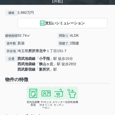
【外観】
3,980万円
価格
支払いシミュレーション
92.74㎡
4LDK
建物面積
間取り
新築
2階建
築年数
階建て
埼玉県
所沢市
北中
１丁目191-7
所在地
西武池袋線
「
小手指
」駅 徒歩15分
交通
西武池袋線
「
狭山ヶ丘
」駅 徒歩28分
西武新宿線
「
新所沢
」駅
物件の特徴
室内洗濯機
TVモニタ
カウンター
浴室乾燥機
置場
付きインタ
キッチン
ーホン