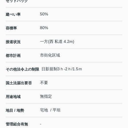
セットバック
50%
建ぺい率
80%
容積率
一方(西 私道 4.2m)
接道状況
市街化区域
都市計画
日影規制3ｈ-2ｈ/1.5ｍ
その他法令上の制限
不要
国土法届出要否
無指定
用途地域
宅地 / 平坦
地目 / 地勢
-
管理組合有無