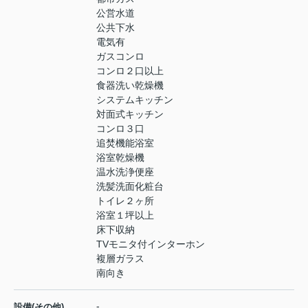
公営水道
公共下水
電気有
ガスコンロ
コンロ２口以上
食器洗い乾燥機
システムキッチン
対面式キッチン
コンロ３口
追焚機能浴室
浴室乾燥機
温水洗浄便座
洗髪洗面化粧台
トイレ２ヶ所
浴室１坪以上
床下収納
TVモニタ付インターホン
複層ガラス
南向き
-
設備(その他)