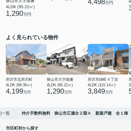
4,498
狭山市大字堀兼
4
万円
4LDK (95.22㎡)
1,290
万円
よく見られている物件
所沢市北所沢町
狭山市大字堀兼
所沢市緑町４丁目
4LDK (99.36㎡)
4LDK (95.22㎡)
4LDK (115.14㎡)
3
4,199
1,290
3,849
万円
万円
万円
)一覧
仲介手数料無料 狭山市広瀬台２期Ａ 新築戸建 全１棟
市区町村から探す