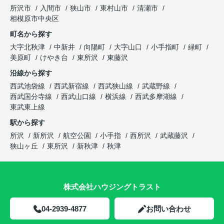
所沢市
入間市
狭山市
東村山市
清瀬市
相模原市中央区
町名から探す
大字北秋津
中新井
向陽町
大字山口
小手指町
緑町
美原町
けやき台
東所沢
東藤沢
沿線から探す
西武池袋線
西武新宿線
西武狭山線
武蔵野線
西武国分寺線
西武山口線
横浜線
西武多摩湖線
東武東上線
駅から探す
所沢
新所沢
航空公園
小手指
西所沢
武蔵藤沢
狭山ヶ丘
東所沢
新秋津
秋津
株式会社ハウジングトラスト
04-2939-4877
お問い合わせ