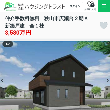
0
ログイン
お気に入り
仲介手数料無料 狭山市広瀬台２期Ａ
新築戸建 全１棟
3,580万円
1
/
2