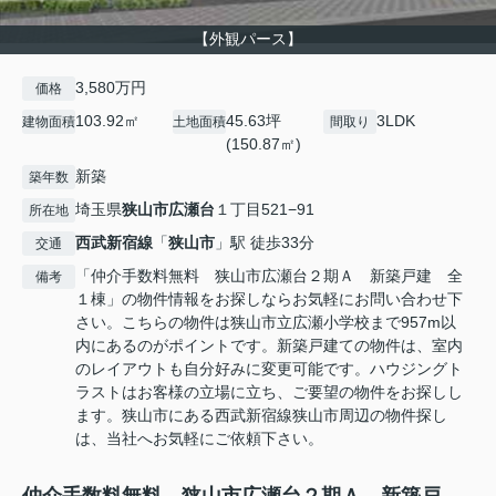
【外観パース】
3,580万円
価格
103.92㎡
45.63坪
3LDK
建物面積
土地面積
間取り
(150.87㎡)
新築
築年数
埼玉県
狭山市
広瀬台
１丁目521−91
所在地
西武新宿線
「
狭山市
」駅 徒歩33分
交通
「仲介手数料無料 狭山市広瀬台２期Ａ 新築戸建 全
備考
１棟」の物件情報をお探しならお気軽にお問い合わせ下
さい。こちらの物件は狭山市立広瀬小学校まで957m以
内にあるのがポイントです。新築戸建ての物件は、室内
のレイアウトも自分好みに変更可能です。ハウジングト
ラストはお客様の立場に立ち、ご要望の物件をお探しし
ます。狭山市にある西武新宿線狭山市周辺の物件探し
は、当社へお気軽にご依頼下さい。