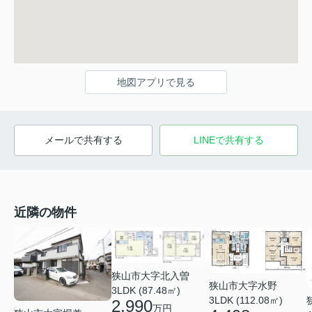
地図アプリで見る
メールで共有する
LINEで共有する
近隣の物件
狭山市大字北入曽
狭山市大字水野
3LDK (87.48㎡)
3LDK (112.08㎡)
2,990
万円