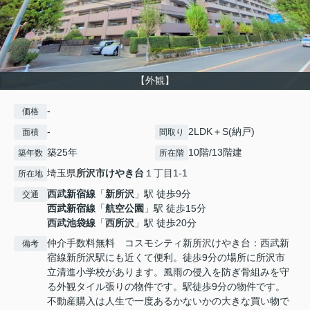
【外観】
-
価格
-
2LDK＋S(納戸)
面積
間取り
築25年
10階/13階建
築年数
所在階
埼玉県
所沢市
けやき台
１丁目1-1
所在地
西武新宿線
「
新所沢
」駅 徒歩9分
交通
西武新宿線
「
航空公園
」駅 徒歩15分
西武池袋線
「
西所沢
」駅 徒歩20分
仲介手数料無料 コスモシティ新所沢けやき台：西武新
備考
宿線新所沢駅にも近くて便利。徒歩9分の場所に所沢市
立清進小学校があります。風雨の侵入を防ぎ骨組みを守
る外観タイル張りの物件です。駅徒歩9分の物件です。
不動産購入は人生で一度あるかないかの大きな買い物で