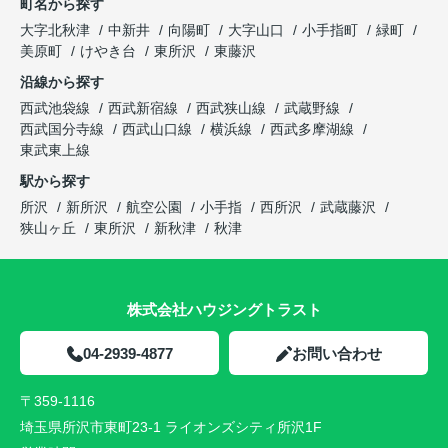
町名から探す
大字北秋津
中新井
向陽町
大字山口
小手指町
緑町
美原町
けやき台
東所沢
東藤沢
沿線から探す
西武池袋線
西武新宿線
西武狭山線
武蔵野線
西武国分寺線
西武山口線
横浜線
西武多摩湖線
東武東上線
駅から探す
所沢
新所沢
航空公園
小手指
西所沢
武蔵藤沢
狭山ヶ丘
東所沢
新秋津
秋津
株式会社ハウジングトラスト
04-2939-4877
お問い合わせ
〒359-1116
埼玉県所沢市東町23-1 ライオンズシティ所沢1F