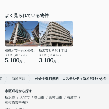
よく見られている物件
相模原市中央区相模原３丁目
所沢市西所沢１丁目
3LDK (70.12㎡)
3LDK (63.40㎡)
5,180
3,180
万円
万円
覧
新所沢駅
仲介手数料無料 コスモシティ新所沢けやき台
市区町村から探す
所沢市
入間市
狭山市
東村山市
清瀬市
相模原市中央区