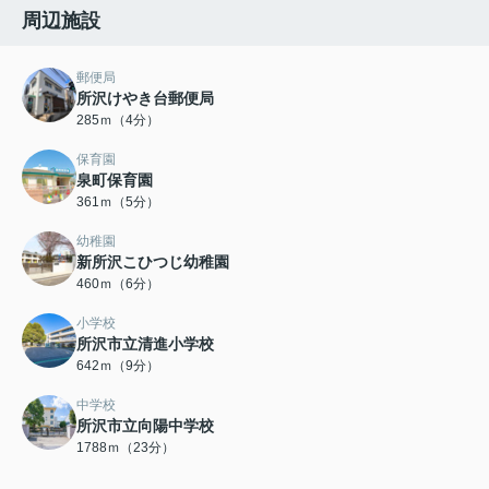
周辺施設
郵便局
所沢けやき台郵便局
285ｍ（4分）
保育園
泉町保育園
361ｍ（5分）
幼稚園
新所沢こひつじ幼稚園
460ｍ（6分）
小学校
所沢市立清進小学校
642ｍ（9分）
中学校
所沢市立向陽中学校
1788ｍ（23分）