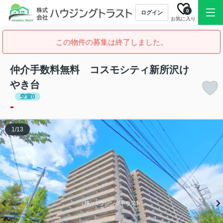
0
ログイン
お気に入り
この物件の募集は終了しました。
仲介手数料無料 コスモシティ新所沢け
やき台
空室0
-
1
/
13