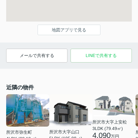
地図アプリで見る
メールで共有する
LINEで共有する
近隣の物件
所沢市大字上安松
3LDK (79.49㎡)
所沢市大字山口
所沢市弥生町
4,090
万円