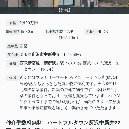
【外観】
2,990万円
価格
85.70㎡
32.47坪
4LDK
建物面積
土地面積
間取り
(107.36㎡)
新築
築年数
埼玉県
所沢市
中新井
５丁目1658−7
所在地
西武新宿線
「
新所沢
」駅 バス13分 西武バス「所沢ニュ
交通
ータウン」 停歩4分
近くにはファミリーマート 所沢ニュータウン店(徒歩4
備考
分)がありちょっとした買い物に便利です。令和8年4月
完成の新築物件。新築の戸建て物件です。令和8年4月
築の物件となっており、設備も充実しています。ハウジ
ングトラストまでご連絡頂ければ、当社のスタッフが所
沢市の不動産情報を詳しくご案内させていただきます。
仲介手数料無料 ハートフルタウン所沢中新井22