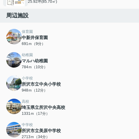
25.92坪(85.70㎡)
周辺施設
保育園
中新井保育園
691ｍ（9分）
幼稚園
マルハ幼稚園
784ｍ（10分）
小学校
所沢市立中央小学校
948ｍ（12分）
高校
埼玉県立所沢中央高校
1331ｍ（17分）
中学校
所沢市立美原中学校
2713ｍ（34分）