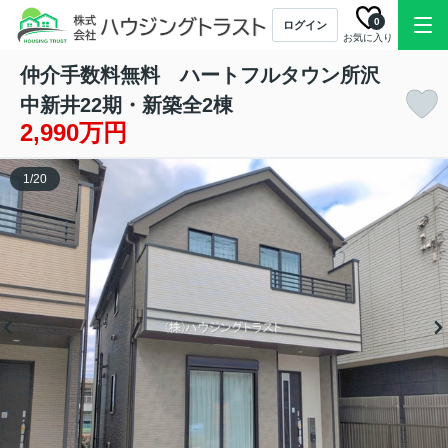
0
ログイン
お気に入り
仲介手数料無料 ハートフルタウン所沢
中新井22期・新築全2棟
2,990万円
1
/
20