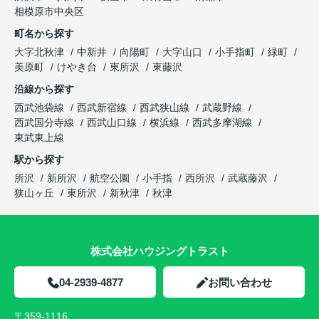
相模原市中央区
町名から探す
大字北秋津
中新井
向陽町
大字山口
小手指町
緑町
美原町
けやき台
東所沢
東藤沢
沿線から探す
西武池袋線
西武新宿線
西武狭山線
武蔵野線
西武国分寺線
西武山口線
横浜線
西武多摩湖線
東武東上線
駅から探す
所沢
新所沢
航空公園
小手指
西所沢
武蔵藤沢
狭山ヶ丘
東所沢
新秋津
秋津
株式会社ハウジングトラスト
04-2939-4877
お問い合わせ
〒359-1116