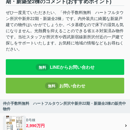
期・新築全2棟のコメント(おすすめポイント)
ぜひ一度見ていただきたい、「仲介手数料無料 ハートフルタウ
ン所沢中新井22期・新築全2棟」です。内外装共に綺麗な新築戸
建ての物件はいかがでしょうか。ベタ基礎なので床下の湿気も気
になりません。光熱費を抑えることのできる省エネ対策済み物件
です。当社スタッフが所沢市や西武新宿線新所沢付近の一戸建て
探しをサポートいたします。お気軽に地域の情報などもお尋ねく
ださい。
LINEからお問い合わせ
無料
お問い合わせ
無料
仲介手数料無料 ハートフルタウン所沢中新井22期・新築全2棟の販売中
物件
B号棟
2,990万円