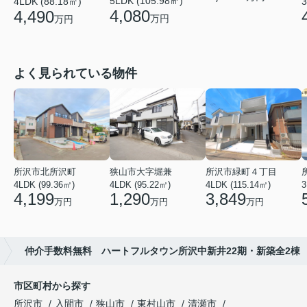
5LDK (105.98㎡)
4LDK (88.18㎡)
3
4,080
4,490
万円
万円
よく見られている物件
所沢市北所沢町
狭山市大字堀兼
所沢市緑町４丁目
4LDK (99.36㎡)
4LDK (95.22㎡)
4LDK (115.14㎡)
3
4,199
1,290
3,849
万円
万円
万円
仲介手数料無料 ハートフルタウン所沢中新井22期・新築全2棟
市区町村から探す
所沢市
入間市
狭山市
東村山市
清瀬市