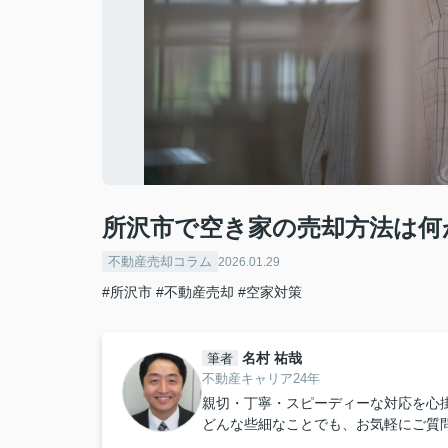
所沢市で空き家の売却方法は何
不動産売却コラム
2026.01.29
#所沢市
#不動産売却
#空家対策
名村 祐哉
筆者
不動産キャリア24年
親切・丁寧・スピーディーな対応を心
どんな些細なことでも、お気軽にご質