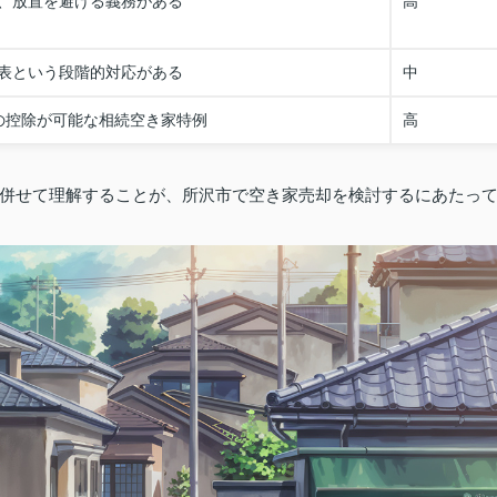
、放置を避ける義務がある
高
表という段階的対応がある
中
円の控除が可能な相続空き家特例
高
併せて理解することが、所沢市で空き家売却を検討するにあたっ