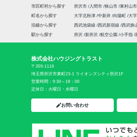
市区町村から探す
所沢市
入間市
狭山市
東村山市
町名から探す
大字北秋津
中新井
向陽町
大
沿線から探す
西武池袋線
西武新宿線
西武狭
駅から探す
所沢
新所沢
航空公園
小手指
株式会社ハウジングトラスト
〒359-1116
埼玉県所沢市東町23-1 ライオンズシティ所沢1F
営業時間：
9:30～18：00
定休日：
火曜日・水曜日
お問い合わせ