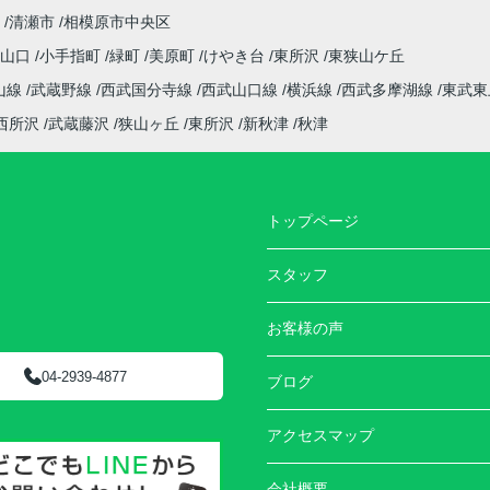
清瀬市
相模原市中央区
字山口
小手指町
緑町
美原町
けやき台
東所沢
東狭山ケ丘
山線
武蔵野線
西武国分寺線
西武山口線
横浜線
西武多摩湖線
東武東
西所沢
武蔵藤沢
狭山ヶ丘
東所沢
新秋津
秋津
トップページ
スタッフ
お客様の声
04-2939-4877
ブログ
アクセスマップ
会社概要