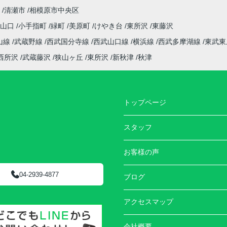
清瀬市
相模原市中央区
字山口
小手指町
緑町
美原町
けやき台
東所沢
東藤沢
山線
武蔵野線
西武国分寺線
西武山口線
横浜線
西武多摩湖線
東武東
西所沢
武蔵藤沢
狭山ヶ丘
東所沢
新秋津
秋津
トップページ
スタッフ
お客様の声
04-2939-4877
ブログ
アクセスマップ
会社概要