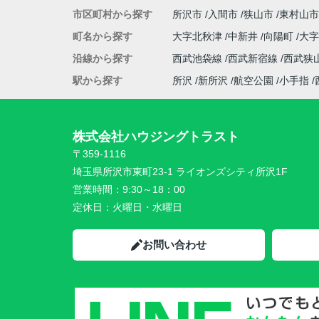
市区町村から探す
所沢市
入間市
狭山市
東村山市
町名から探す
大字北秋津
中新井
向陽町
大
沿線から探す
西武池袋線
西武新宿線
西武狭
駅から探す
所沢
新所沢
航空公園
小手指
株式会社ハウジングトラスト
〒359-1116
埼玉県所沢市東町23-1 ライオンズシティ所沢1F
営業時間：
9:30～18：00
定休日：
火曜日・水曜日
お問い合わせ