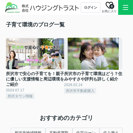
0
ログイン
お気に入り
子育て環境のブログ一覧
所沢市で安心の子育てを！親子
所沢市の子育て環境はどう？住
に優しい支援情報と周辺環境を
みやすさや評判も詳しく紹介
ご紹介
2026.02.24
2024.07.17
所沢市不動産購入
所沢タウン情報
おすすめのカテゴリ
所沢市地域情報
不動産買取
住宅ローン
住み替え