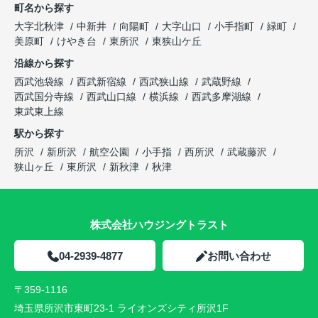
町名から探す
大字北秋津
中新井
向陽町
大字山口
小手指町
緑町
美原町
けやき台
東所沢
東狭山ケ丘
沿線から探す
西武池袋線
西武新宿線
西武狭山線
武蔵野線
西武国分寺線
西武山口線
横浜線
西武多摩湖線
東武東上線
駅から探す
所沢
新所沢
航空公園
小手指
西所沢
武蔵藤沢
狭山ヶ丘
東所沢
新秋津
秋津
株式会社ハウジングトラスト
04-2939-4877
お問い合わせ
〒359-1116
埼玉県所沢市東町23-1 ライオンズシティ所沢1F