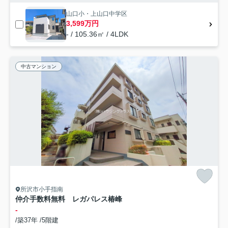
山口小・上山口中学区
3,599万円
- / 105.36㎡ / 4LDK
中古マンション
所沢市小手指南
仲介手数料無料 レガパレス椿峰
-
/築37年 /5階建