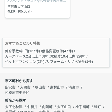
ハウジングトラストなら仲介手数料無料で約122万円諸費用を軽減できます！節約できたお金で大型テレビやドラム式洗濯機など最新家電やオシャレなテーブル、ソファーなど新品家具を揃えられます♪新居で快適な新生活をスタートしましょう！建築士・宅建士の資格を持つ専門スタッフが親切・丁寧にご対応致します。まずはお気軽にお電話かメールにてご相談ください。
所沢市大字山口
4LDK (105.36㎡)
おすすめこだわり特集
仲介手数料0円(137件)
価格変更物件(47件)
カースペース2台以上(43件)
駅徒歩10分以内(29件)
ペット可マンション(2件)
リフォーム・リノベ物件(1件)
市区町村から探す
所沢市
入間市
狭山市
東村山市
清瀬市
相模原市中央区
町名から探す
大字北秋津
中新井
向陽町
大字山口
小手指町
緑町
美原町
けやき台
東所沢
東藤沢