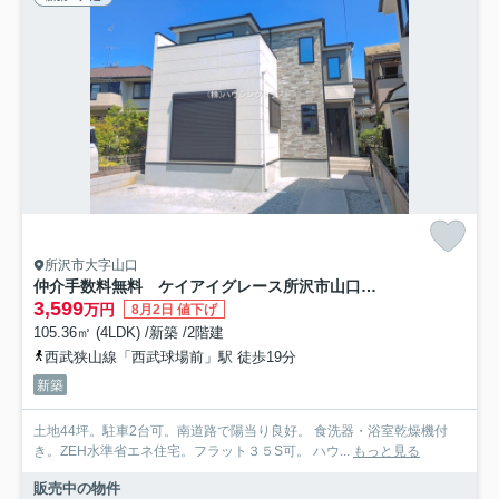
所沢市大字山口
仲介手数料無料 ケイアイグレース所沢市山口8期・新築全1棟
3,599
万円
8月2日 値下げ
105.36㎡ (4LDK) /新築 /2階建
西武狭山線「西武球場前」駅 徒歩19分
新築
土地44坪。駐車2台可。南道路で陽当り良好。 食洗器・浴室乾燥機付
き。ZEH水準省エネ住宅。フラット３５S可。 ハウ...
もっと見る
販売中の物件