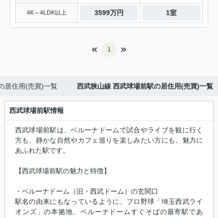
3599万円
1室
4K～4LDK以上
1
の居住用(売買)一覧
西武狭山線 西武球場前駅の居住用(売買)一覧
西武球場前駅情報
西武球場前駅は、ベルーナドームで試合やライブを観に行く
方も、静かな自然やカフェ巡りを楽しみたい方にも、魅力に
あふれた駅です。
【西武球場前駅の魅力と特徴】
・ベルーナドーム（旧・西武ドーム）の玄関口
駅名の由来にもなっているように、プロ野球「埼玉西武ライ
オンズ」の本拠地、ベルーナドームすぐそばの最寄駅であ