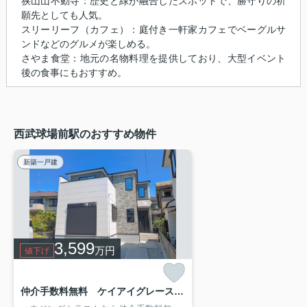
狭山山不動寺：歴史と緑が融合したスポットで、勝守りの祈
願先としても人気。
スリーリーフ（カフェ）：庭付き一軒家カフェでベーグルサ
ンドなどのグルメが楽しめる。
さやま食堂：地元の名物料理を提供しており、大型イベント
後の食事にもおすすめ。
西武球場前駅のおすすめ物件
新築一戸建
3,599
万円
値下げ
仲介手数料無料 ケイアイグレース所沢市山口8期・新築全1棟 山口小・上山口中学区