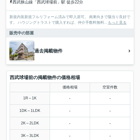
西武狭山線「西武球場前」駅 徒歩22分
新規内装新規フルリフォーム済みで即入居可。 南東向きで陽当り良好で
す。 ハウジングトラストで購入すれば、仲介手数料無料...
もっと見る
販売中の部屋
過去掲載物件
西武球場前の掲載物件の価格相場
価格相場
空室件数
-
-
1R～1K
-
-
1DK～1LDK
-
-
2K～2LDK
-
-
3K～3LDK