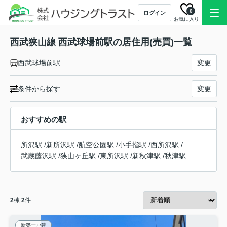
0
ログイン
お気に入り
西武狭山線 西武球場前駅の居住用(売買)一覧
西武球場前駅
変更
条件から探す
変更
おすすめの駅
所沢駅
/
新所沢駅
/
航空公園駅
/
小手指駅
/
西所沢駅
/
武蔵藤沢駅
/
狭山ヶ丘駅
/
東所沢駅
/
新秋津駅
/
秋津駅
2
棟
2
件
新築一戸建