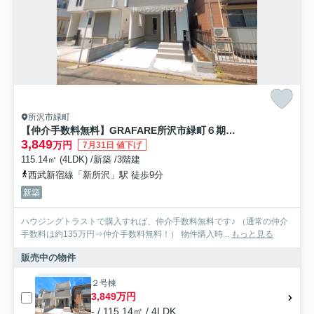
所沢市緑町
【仲介手数料無料】GRAFARE所沢市緑町６期・新築全２棟
3,849
万円
7月31日 値下げ
115.14㎡ (4LDK) /新築 /3階建
西武新宿線「新所沢」駅 徒歩9分
新築
ハウジングトラストで購入すれば、仲介手数料無料です♪ （通常の仲介
手数料は約135万円⇒仲介手数料無料！） 物件購入時...
もっと見る
販売中の物件
２号棟
3,849万円
- / 115.14㎡ / 4LDK