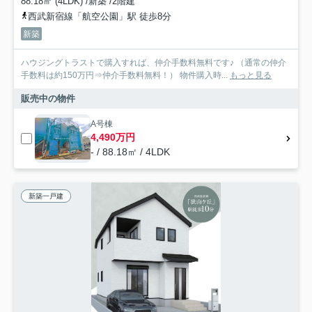
88.18㎡ (4LDK) /新築 /2階建
西武新宿線「航空公園」駅 徒歩8分
新築
ハウジングトラストで購入すれば、仲介手数料無料です♪ （通常の仲介
手数料は約150万円⇒仲介手数料無料！） 物件購入時...
もっと見る
販売中の物件
A号棟
4,490万円
- / 88.18㎡ / 4LDK
新築一戸建