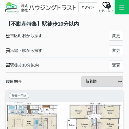
0
ログイン
お気に入り
【不動産特集】駅徒歩10分以内
市区町村から探す
変更
沿線・駅から探す
変更
駅徒歩10分以内
変更
83
棟
96
件
新築一戸建