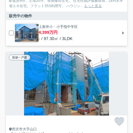
駅徒歩9分。土地30坪。長期優良住宅。 住宅性能評価書取得。ZEH水準
省エネ住宅。フラット35S利用可。 ハウジン...
もっと見る
販売中の物件
上新井小・小手指中学区
4,399万円
- / 97.30㎡ / 3LDK
新築一戸建
所沢市大字山口