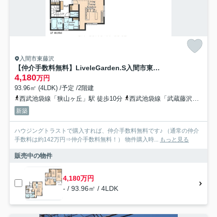
入間市東藤沢
【仲介手数料無料】LiveleGarden.S入間市東藤沢第４ 全１棟
4,180
万円
93.96㎡ (4LDK) /予定 /2階建
西武池袋線「狭山ヶ丘」駅 徒歩10分
西武池袋線「武蔵藤沢」駅 徒歩11分
新築
ハウジングトラストで購入すれば、仲介手数料無料です♪ （通常の仲介
手数料は約142万円⇒仲介手数料無料！） 物件購入時...
もっと見る
販売中の物件
4,180万円
- / 93.96㎡ / 4LDK