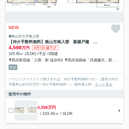
NEW
狭山市大字南入曽
【仲介手数料無料】狭山市南入曽 新築戸建 全１棟
4,598
万円
8月7日 値下げ
103.45㎡ (3LDK) /予定 /2階建
西武新宿線「入曽」駅 徒歩8分
西武池袋線「武蔵藤沢」駅 徒歩25分
新築
ハウジングトラストで購入すれば、仲介手数料無料です♪ （通常の仲介
手数料は約160万円⇒仲介手数料無料！） 物件購入時...
もっと見る
販売中の物件
4,598万円
- / 103.45㎡ / 3LDK