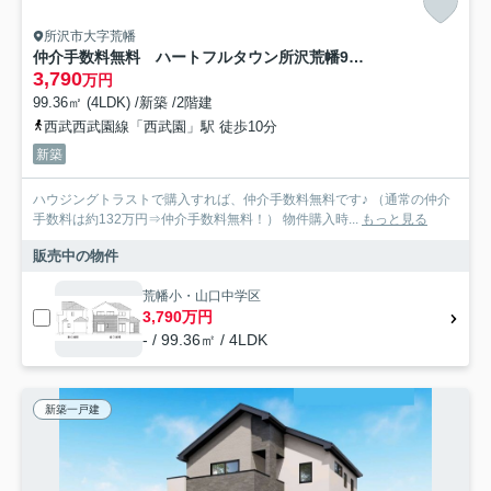
所沢市大字荒幡
仲介手数料無料 ハートフルタウン所沢荒幡9期・新築全1棟
3,790
万円
99.36㎡ (4LDK) /新築 /2階建
西武西武園線「西武園」駅 徒歩10分
新築
ハウジングトラストで購入すれば、仲介手数料無料です♪ （通常の仲介
手数料は約132万円⇒仲介手数料無料！） 物件購入時...
もっと見る
販売中の物件
荒幡小・山口中学区
3,790万円
- / 99.36㎡ / 4LDK
新築一戸建