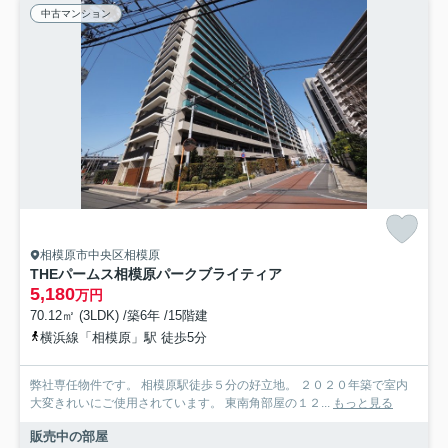
中古マンション
相模原市中央区相模原
THEパームス相模原パークブライティア
5,180
万円
70.12㎡ (3LDK) /築6年 /15階建
横浜線「相模原」駅 徒歩5分
弊社専任物件です。 相模原駅徒歩５分の好立地。 ２０２０年築で室内
大変きれいにご使用されています。 東南角部屋の１２...
もっと見る
販売中の部屋