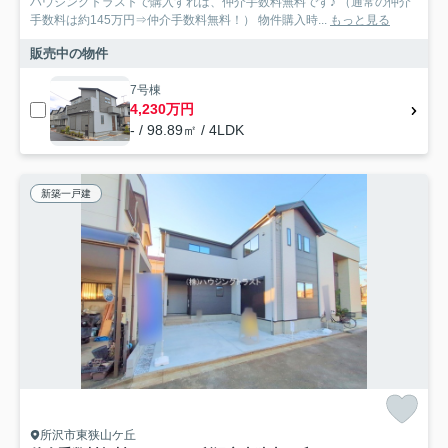
ハウジングトラストで購入すれば、仲介手数料無料です♪ （通常の仲介
手数料は約145万円⇒仲介手数料無料！） 物件購入時...
もっと見る
販売中の物件
7号棟
4,230万円
- / 98.89㎡ / 4LDK
新築一戸建
所沢市東狭山ケ丘