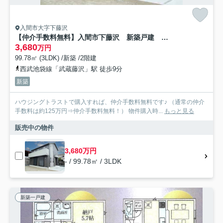
入間市大字下藤沢
【仲介手数料無料】入間市下藤沢 新築戸建 全1棟
3,680
万円
99.78㎡ (3LDK) /新築 /2階建
西武池袋線「武蔵藤沢」駅 徒歩9分
新築
ハウジングトラストで購入すれば、仲介手数料無料です♪ （通常の仲介
手数料は約125万円⇒仲介手数料無料！） 物件購入時...
もっと見る
販売中の物件
3,680万円
- / 99.78㎡ / 3LDK
新築一戸建