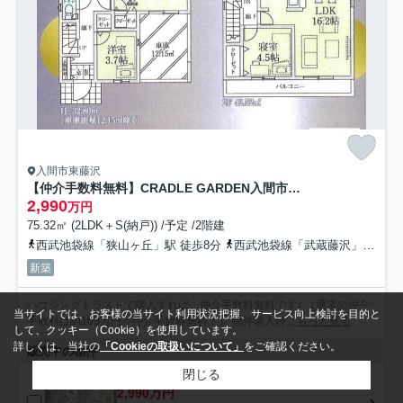
入間市東藤沢
【仲介手数料無料】CRADLE GARDEN入間市東藤沢第31 全1棟
2,990
万円
75.32㎡ (2LDK＋S(納戸)) /予定 /2階建
西武池袋線「狭山ヶ丘」駅 徒歩8分
西武池袋線「武蔵藤沢」駅 徒歩11分
新築
ハウジングトラストで購入すれば、仲介手数料無料です♪ （通常の仲介
当サイトでは、お客様の当サイト利用状況把握、サービス向上検討を目的と
手数料は約103万円⇒仲介手数料無料！） 物件購入時...
もっと見る
して、クッキー（Cookie）を使用しています。
詳しくは、当社の
「Cookieの取扱いについて」
をご確認ください。
販売中の物件
閉じる
2,990万円