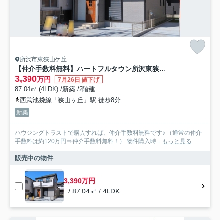
所沢市東狭山ケ丘
【仲介手数料無料】ハートフルタウン所沢東狭山ヶ丘11期 全2棟 B号棟
3,390
万円
7月26日 値下げ
87.04㎡ (4LDK) /新築 /2階建
西武池袋線「狭山ヶ丘」駅 徒歩8分
新築
ハウジングトラストで購入すれば、仲介手数料無料です♪ （通常の仲介
手数料は約120万円⇒仲介手数料無料！） 物件購入時...
もっと見る
販売中の物件
3,390万円
- / 87.04㎡ / 4LDK