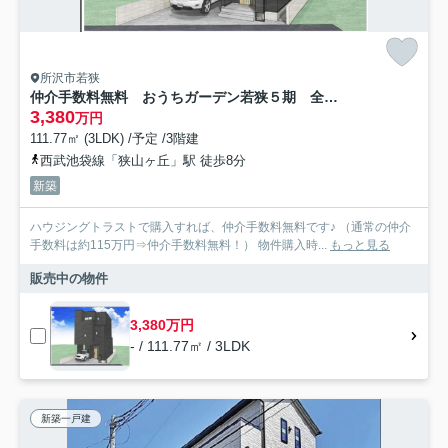
所沢市若狭
仲介手数料無料 おうちガーデン若狭５期 全１棟
3,380
万円
111.77㎡ (3LDK) /予定 /3階建
西武池袋線「狭山ヶ丘」駅 徒歩8分
新築
ハウジングトラストで購入すれば、仲介手数料無料です♪ （通常の仲介
手数料は約115万円⇒仲介手数料無料！） 物件購入時...
もっと見る
販売中の物件
3,380万円
- / 111.77㎡ / 3LDK
新築一戸建