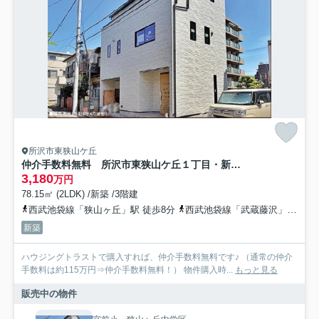
所沢市東狭山ケ丘
仲介手数料無料 所沢市東狭山ケ丘１丁目・新築全1棟
3,180
万円
78.15㎡ (2LDK) /新築 /3階建
西武池袋線「狭山ヶ丘」駅 徒歩8分
西武池袋線「武蔵藤沢」駅 徒歩18分
新築
ハウジングトラストで購入すれば、仲介手数料無料です♪ （通常の仲介
手数料は約115万円⇒仲介手数料無料！） 物件購入時...
もっと見る
販売中の物件