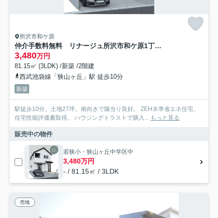
所沢市和ケ原
仲介手数料無料 リナージュ所沢市和ケ原1丁目1期・新築全1棟
3,480
万円
81.15㎡ (3LDK) /新築 /2階建
西武池袋線「狭山ヶ丘」駅 徒歩10分
新築
駅徒歩10分。土地27坪。南向きで陽当り良好。 ZEH水準省エネ住宅。
住宅性能評価書取得。 ハウジングトラストで購入...
もっと見る
販売中の物件
若狭小・狭山ヶ丘中学区中
3,480万円
- / 81.15㎡ / 3LDK
売地