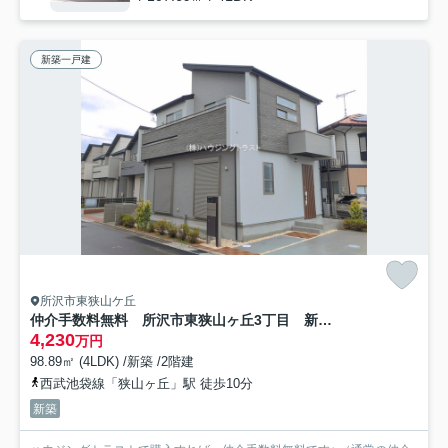
新築一戸建
所沢市東狭山ケ丘
仲介手数料無料 所沢市東狭山ヶ丘3丁目 新築戸建 全7棟
4,230
万円
98.89㎡ (4LDK) /新築 /2階建
西武池袋線「狭山ヶ丘」駅 徒歩10分
新築