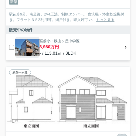
新築
駅徒歩9分。南道路。2×4工法。制振ダンパー。 食洗機・浴室乾燥機付
き。フラット３５S利用可。網戸付き。即入居可 ハ...
もっと見る
販売中の物件
宮前小・狭山ヶ丘中学区
3,980万円
- / 113.81㎡ / 3LDK
新築一戸建