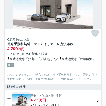
所沢市狭山ケ丘
仲介手数料無料 ケイアイリガーレ所沢市狭山ヶ丘9期・新築全1棟
4,799
万円
107.69㎡ (4LDK) /新築 /2階建
西武池袋線「狭山ヶ丘」駅 徒歩7分
西武池袋線「武蔵藤沢」駅 徒歩19分
新築
ハウジングトラストで購入すれば、仲介手数料無料です♪ （通常の仲介
手数料は約165万円⇒仲介手数料無料！） 物件購入時...
もっと見る
販売中の物件
若狭小・狭山ヶ丘中学区
4,799万円
- / 107.69㎡ / 4LDK