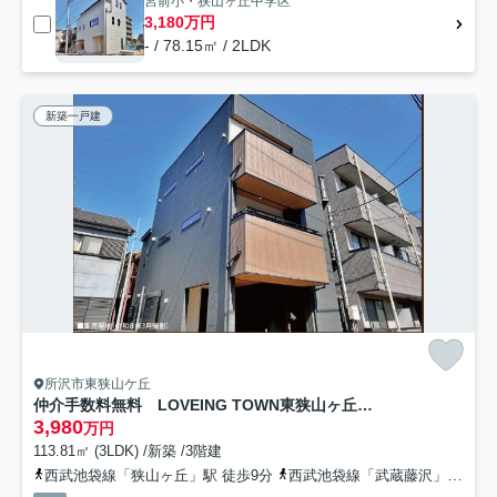
宮前小・狭山ヶ丘中学区
3,180万円
- / 78.15㎡ / 2LDK
新築一戸建
所沢市東狭山ケ丘
仲介手数料無料 LOVEING TOWN東狭山ヶ丘1丁目65・ 新築全1棟
3,980
万円
113.81㎡ (3LDK) /新築 /3階建
西武池袋線「狭山ヶ丘」駅 徒歩9分
西武池袋線「武蔵藤沢」駅 徒歩15分