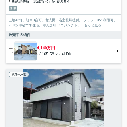
西武池袋線「武蔵藤沢」駅 徒歩8分
新築
土地43坪。駐車3台可。食洗機・浴室乾燥機付。 フラット35S利用可。
ZEH水準省エネ住宅。即入居可 ハウジングトラ...
もっと見る
販売中の物件
4,149万円
- / 105.58㎡ / 4LDK
新築一戸建