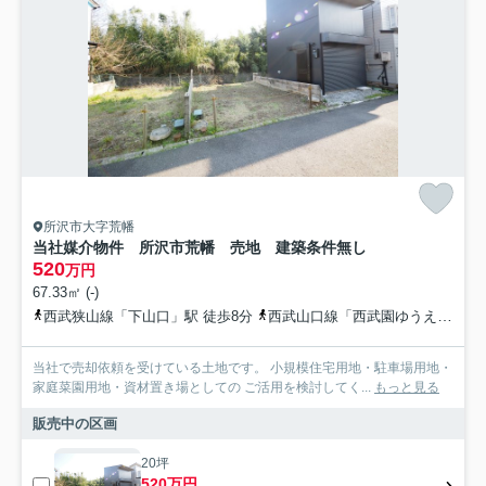
所沢市大字荒幡
当社媒介物件 所沢市荒幡 売地 建築条件無し
520
万円
67.33㎡ (-)
西武狭山線「下山口」駅 徒歩8分
西武山口線「西武園ゆうえんち」駅 徒歩25分
当社で売却依頼を受けている土地です。 小規模住宅用地・駐車場用地・
家庭菜園用地・資材置き場としての ご活用を検討してく...
もっと見る
販売中の区画
20坪
520万円