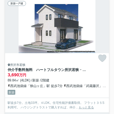
新築一戸建
所沢市若狭
仲介手数料無料 ハートフルタウン所沢若狭・新築全1棟
3,690
万円
89.84㎡ (4LDK) /新築 /2階建
西武池袋線「狭山ヶ丘」駅 徒歩7分
西武池袋線「武蔵藤沢」駅 徒歩25分
新築
駅徒歩7分。土地33坪。４LDK。住宅性能評価書取得。 フラット３５S
利用可。 ハウジングトラストで購入すれば、仲介...
もっと見る