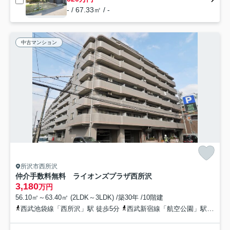
- / 67.33㎡ / -
中古マンション
所沢市西所沢
仲介手数料無料 ライオンズプラザ西所沢
3,180
万円
56.10㎡～63.40㎡ (2LDK～3LDK) /築30年 /10階建
西武池袋線「西所沢」駅 徒歩5分
西武新宿線「航空公園」駅 徒歩17分