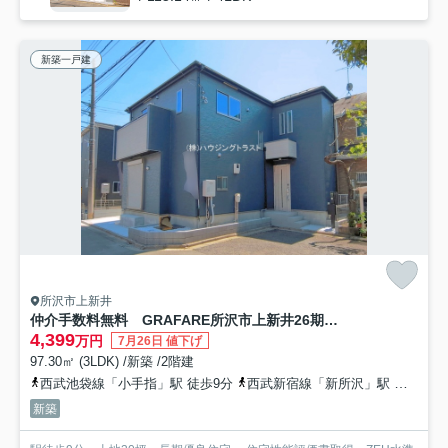
新築一戸建
所沢市上新井
仲介手数料無料 GRAFARE所沢市上新井26期・新築全1棟
4,399
万円
7月26日 値下げ
97.30㎡ (3LDK) /新築 /2階建
西武池袋線「小手指」駅 徒歩9分
西武新宿線「新所沢」駅 徒歩20分
新築