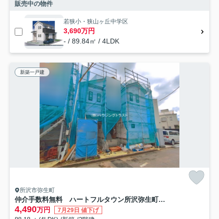
販売中の物件
若狭小・狭山ヶ丘中学区
3,690万円
- / 89.84㎡ / 4LDK
新築一戸建
所沢市弥生町
仲介手数料無料 ハートフルタウン所沢弥生町２期 A号棟
4,490
万円
7月29日 値下げ