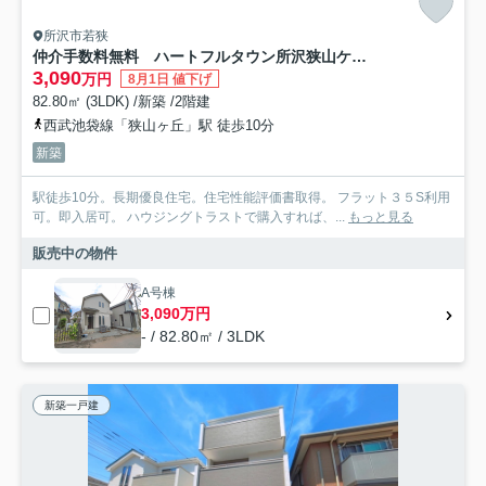
所沢市若狭
仲介手数料無料 ハートフルタウン所沢狭山ケ丘33期・新築全2棟
3,090
万円
8月1日 値下げ
82.80㎡ (3LDK) /新築 /2階建
西武池袋線「狭山ヶ丘」駅 徒歩10分
新築
駅徒歩10分。長期優良住宅。住宅性能評価書取得。 フラット３５S利用
可。即入居可。 ハウジングトラストで購入すれば、...
もっと見る
販売中の物件
A号棟
3,090万円
- / 82.80㎡ / 3LDK
新築一戸建