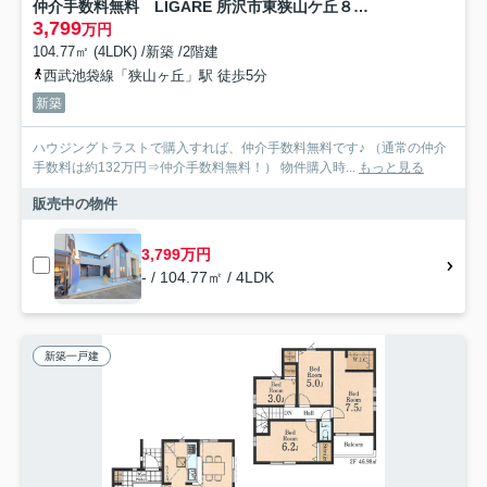
仲介手数料無料 LIGARE 所沢市東狭山ケ丘８期 全１棟
3,799
万円
104.77㎡ (4LDK) /新築 /2階建
西武池袋線「狭山ヶ丘」駅 徒歩5分
新築
ハウジングトラストで購入すれば、仲介手数料無料です♪ （通常の仲介
手数料は約132万円⇒仲介手数料無料！） 物件購入時...
もっと見る
販売中の物件
3,799万円
- / 104.77㎡ / 4LDK
新築一戸建