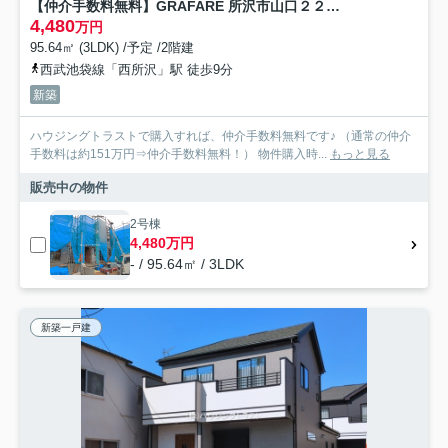
【仲介手数料無料】GRAFARE 所沢市山口２２期 全４棟2号棟
4,480
万円
95.64㎡ (3LDK) /予定 /2階建
西武池袋線「西所沢」駅 徒歩9分
新築
ハウジングトラストで購入すれば、仲介手数料無料です♪ （通常の仲介
手数料は約151万円⇒仲介手数料無料！） 物件購入時...
もっと見る
販売中の物件
2号棟
4,480万円
- / 95.64㎡ / 3LDK
新築一戸建