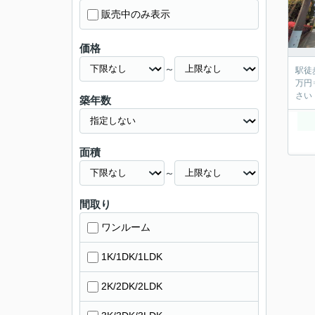
販売中のみ表示
価格
～
駅徒歩9分
万円⇒仲介手数料無料！）
築年数
面積
～
間取り
ワンルーム
1K/1DK/1LDK
2K/2DK/2LDK