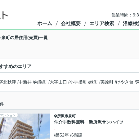
営業時間：9:
ホーム
会社概要
エリア検索
沿線検
泉町の居住用(売買)一覧
すすめのエリア
字北秋津
/
中新井
/
向陽町
/
大字山口
/
小手指町
/
緑町
/
美原町
/
けやき台
/
件
マンション
所沢市
泉町
仲介手数料無料 新所沢サンハイツ
-
/築52年 /6階建