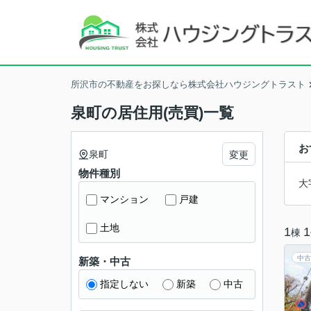
所沢市の不動産をお探しなら株式会社ハウジングトラスト
泉町の居住用(売買)一覧
お
泉町
変更
物件種別
大
マンション
戸建
土地
1
1
棟
中古
新築・中古
指定しない
新築
中古