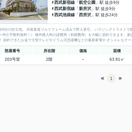
西武新宿線
「
航空公園
」駅 徒歩9分
西武新宿線
「
新所沢
」駅 徒歩9分
西武池袋線
「
西所沢
」駅 徒歩24分
の好立地。 内装新規フルリフォーム済みで即入居可。 ハウジングトラストで購入すれば、仲介手数料無料です♪ （通常の仲介手数料は約52
 物件購入時の諸費用（初期費用）を大幅に節約できます。家計に優しい『仲介手数料最大無料サービス』をぜひご利用くだ
さい！ 節約できたお金で大型テレビやドラム式洗濯機などの最新家電や オシャレなテー
部屋番号
所在階
価格
面積
-
203号室
2階
63.81㎡
1