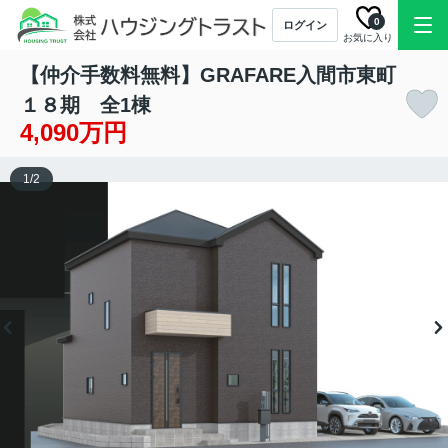
0
ログイン
お気に入り
【仲介手数料無料】GRAFARE入間市東町
１８期 全1棟
4,090万円
1
/
2