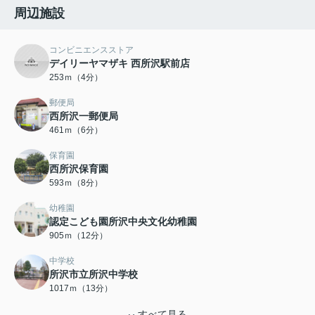
周辺施設
コンビニエンスストア
デイリーヤマザキ 西所沢駅前店
253ｍ（4分）
郵便局
西所沢一郵便局
461ｍ（6分）
保育園
西所沢保育園
593ｍ（8分）
幼稚園
認定こども園所沢中央文化幼稚園
905ｍ（12分）
中学校
所沢市立所沢中学校
1017ｍ（13分）
すべて見る