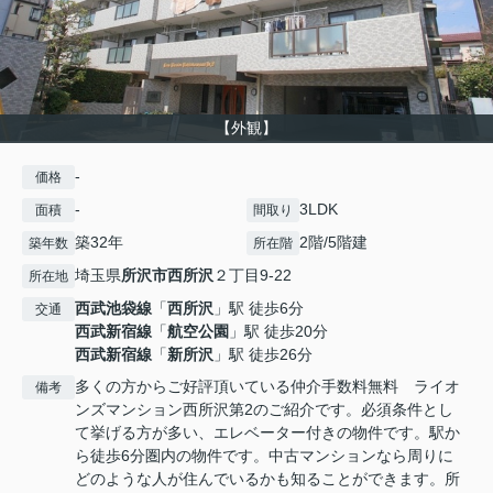
【外観】
-
価格
-
3LDK
面積
間取り
築32年
2階/5階建
築年数
所在階
埼玉県
所沢市
西所沢
２丁目9-22
所在地
西武池袋線
「
西所沢
」駅 徒歩6分
交通
西武新宿線
「
航空公園
」駅 徒歩20分
西武新宿線
「
新所沢
」駅 徒歩26分
多くの方からご好評頂いている仲介手数料無料 ライオ
備考
ンズマンション西所沢第2のご紹介です。必須条件とし
て挙げる方が多い、エレベーター付きの物件です。駅か
ら徒歩6分圏内の物件です。中古マンションなら周りに
どのような人が住んでいるかも知ることができます。所