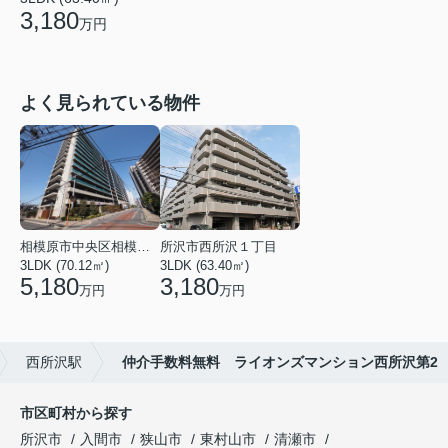
3,180
万円
よく見られている物件
相模原市中央区相模原３丁目
所沢市西所沢１丁目
3LDK (70.12㎡)
3LDK (63.40㎡)
5,180
3,180
万円
万円
西所沢駅
仲介手数料無料 ライオンズマンション西所沢第2
市区町村から探す
所沢市
入間市
狭山市
東村山市
清瀬市