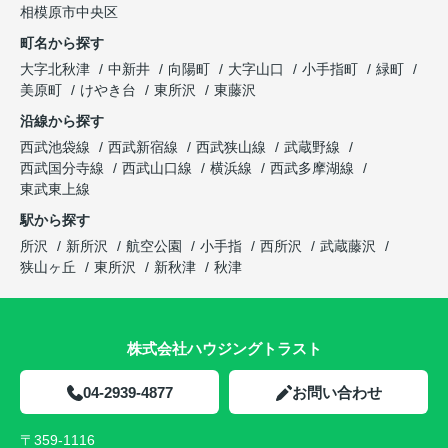
相模原市中央区
町名から探す
大字北秋津
中新井
向陽町
大字山口
小手指町
緑町
美原町
けやき台
東所沢
東藤沢
沿線から探す
西武池袋線
西武新宿線
西武狭山線
武蔵野線
西武国分寺線
西武山口線
横浜線
西武多摩湖線
東武東上線
駅から探す
所沢
新所沢
航空公園
小手指
西所沢
武蔵藤沢
狭山ヶ丘
東所沢
新秋津
秋津
株式会社ハウジングトラスト
04-2939-4877
お問い合わせ
〒359-1116