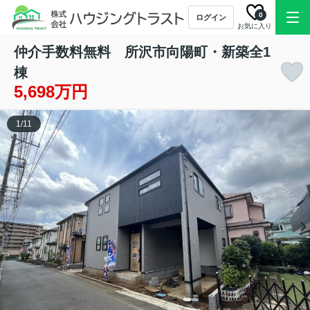
0
ログイン
お気に入り
仲介手数料無料 所沢市向陽町・新築全1
棟
5,698万円
1
/
11