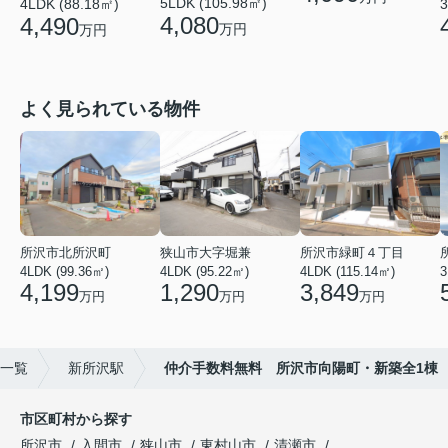
5LDK (105.98㎡)
4LDK (88.18㎡)
3
4,080
4,490
万円
万円
よく見られている物件
所沢市北所沢町
狭山市大字堀兼
所沢市緑町４丁目
4LDK (99.36㎡)
4LDK (95.22㎡)
4LDK (115.14㎡)
3
4,199
1,290
3,849
万円
万円
万円
)一覧
新所沢駅
仲介手数料無料 所沢市向陽町・新築全1棟
市区町村から探す
所沢市
入間市
狭山市
東村山市
清瀬市