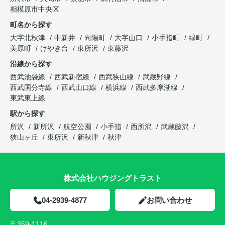
相模原市中央区
町名から探す
大字北秋津
中新井
向陽町
大字山口
小手指町
緑町
美原町
けやき台
東所沢
東藤沢
沿線から探す
西武池袋線
西武新宿線
西武狭山線
武蔵野線
西武国分寺線
西武山口線
横浜線
西武多摩湖線
東武東上線
駅から探す
所沢
新所沢
航空公園
小手指
西所沢
武蔵藤沢
狭山ヶ丘
東所沢
新秋津
秋津
株式会社ハウジングトラスト
04-2939-4877
お問い合わせ
〒359-1116