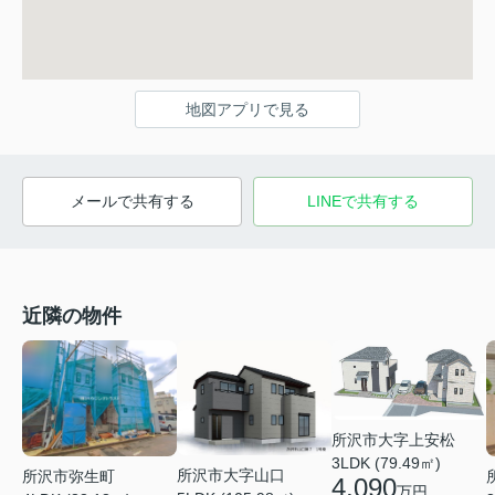
地図アプリで見る
メールで共有する
LINEで共有する
近隣の物件
所沢市大字上安松
3LDK (79.49㎡)
所沢市大字山口
所沢市弥生町
4,090
万円