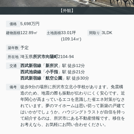
【外観】
5,698万円
価格
122.89㎡
33.01坪
3LDK
建物面積
土地面積
間取り
(109.14㎡)
予定
築年数
埼玉県
所沢市
向陽町
2104-94
所在地
西武新宿線
「
新所沢
」駅 徒歩12分
交通
西武池袋線
「
小手指
」駅 徒歩21分
西武新宿線
「
航空公園
」駅 徒歩30分
徒歩9分の場所に所沢市立北小学校があります。免震構
備考
造のため、地震の際も振動が伝わりにくく安心です。近
年関心が高まっているエコを意識した省エネ対策がなさ
れています。夢のマイホームは思い切って新築の戸建て
はいかがでしょうか。ハウジングトラストが自信を持っ
て紹介するのは、所沢市にある不動産情報です。移住を
お考えなら、お気軽にお問い合わせください。