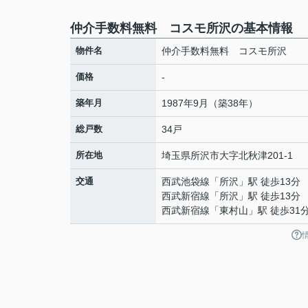
仲介手数料無料 コスモ所沢の基本情報
物件名
仲介手数料無料 コスモ所沢
価格
-
築年月
1987年9月（築38年）
総戸数
34戸
所在地
埼玉県
所沢市
大字北秋津
201-1
交通
西武池袋線
「
所沢
」駅 徒歩13分
西武新宿線
「
所沢
」駅 徒歩13分
西武新宿線
「
東村山
」駅 徒歩31