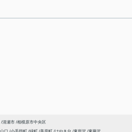
清瀬市
相模原市中央区
字山口
小手指町
緑町
美原町
けやき台
東所沢
東藤沢