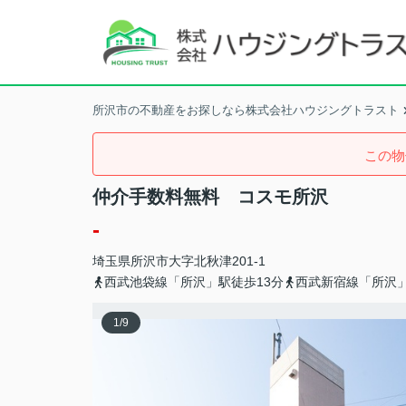
所沢市の不動産をお探しなら株式会社ハウジングトラスト
この物
仲介手数料無料 コスモ所沢
-
埼玉県
所沢市
大字北秋津
201-1
西武池袋線「所沢」駅徒歩13分
西武新宿線「所沢」
1
/
9