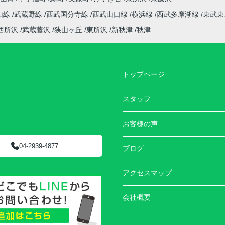
山線
武蔵野線
西武国分寺線
西武山口線
横浜線
西武多摩湖線
東武東
西所沢
武蔵藤沢
狭山ヶ丘
東所沢
新秋津
秋津
トップページ
スタッフ
お客様の声
04-2939-4877
ブログ
アクセスマップ
会社概要