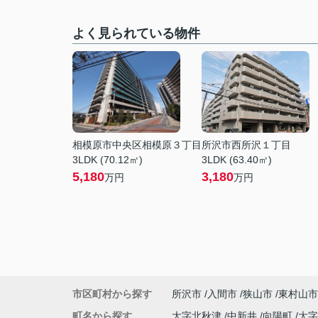
よく見られている物件
相模原市中央区相模原３丁目
所沢市西所沢１丁目
3LDK (70.12㎡)
3LDK (63.40㎡)
5,180
3,180
万円
万円
市区町村から探す
所沢市
入間市
狭山市
東村山市
町名から探す
大字北秋津
中新井
向陽町
大