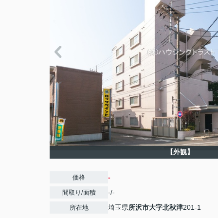
【外観】
-
価格
-/-
間取り/面積
埼玉県
所沢市
大字北秋津
201-1
所在地