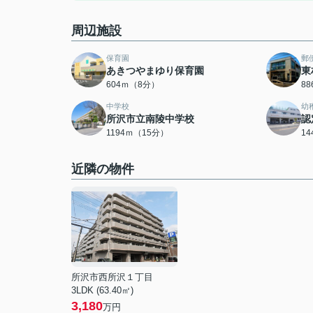
周辺施設
保育園
郵
あきつやまゆり保育園
東
604ｍ（8分）
8
中学校
幼
所沢市立南陵中学校
認
1194ｍ（15分）
1
近隣の物件
所沢市西所沢１丁目
3LDK (63.40㎡)
3,180
万円