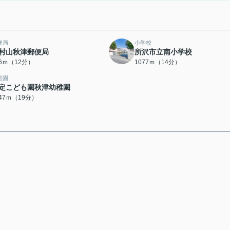
便局
小学校
村山秋津郵便局
所沢市立南小学校
86ｍ（12分）
1077ｍ（14分）
稚園
定こども園秋津幼稚園
447ｍ（19分）