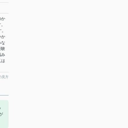
のか
す。
す。
いか
みな
経験
悩み
又は
の見方
の
が