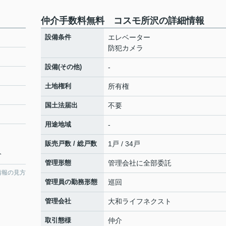
仲介手数料無料 コスモ所沢の詳細情報
設備条件
エレベーター
防犯カメラ
設備(その他)
-
土地権利
所有権
国土法届出
不要
用途地域
-
販売戸数 / 総戸数
1戸 / 34戸
分
管理形態
管理会社に全部委託
情報の見方
管理員の勤務形態
巡回
管理会社
大和ライフネクスト
取引態様
仲介