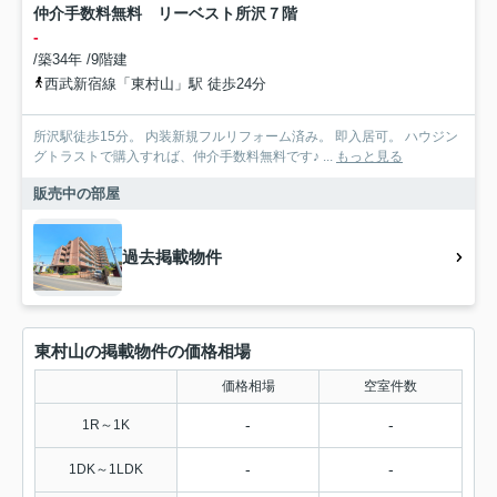
仲介手数料無料 リーベスト所沢７階
-
/築34年 /9階建
西武新宿線「東村山」駅 徒歩24分
所沢駅徒歩15分。 内装新規フルリフォーム済み。 即入居可。 ハウジン
グトラストで購入すれば、仲介手数料無料です♪ ...
もっと見る
販売中の部屋
過去掲載物件
東村山の掲載物件の価格相場
価格相場
空室件数
-
-
1R～1K
-
-
1DK～1LDK