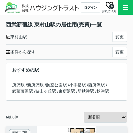
0
ログイン
お気に入り
西武新宿線 東村山駅の居住用(売買)一覧
東村山駅
変更
条件から探す
変更
おすすめの駅
所沢駅
/
新所沢駅
/
航空公園駅
/
小手指駅
/
西所沢駅
/
武蔵藤沢駅
/
狭山ヶ丘駅
/
東所沢駅
/
新秋津駅
/
秋津駅
6
棟
6
件
新築一戸建