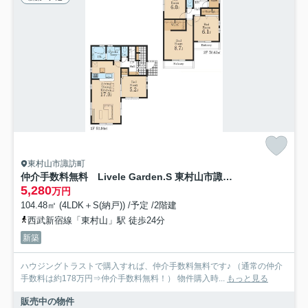
東村山市諏訪町
仲介手数料無料 Livele Garden.S 東村山市諏訪町2丁目第5 全2棟 １号棟
5,280
万円
104.48㎡ (4LDK＋S(納戸)) /予定 /2階建
西武新宿線「東村山」駅 徒歩24分
新築
ハウジングトラストで購入すれば、仲介手数料無料です♪ （通常の仲介
手数料は約178万円⇒仲介手数料無料！） 物件購入時...
もっと見る
販売中の物件