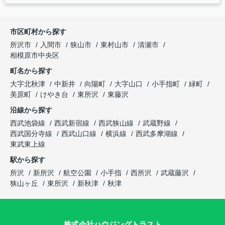
市区町村から探す
所沢市
入間市
狭山市
東村山市
清瀬市
相模原市中央区
町名から探す
大字北秋津
中新井
向陽町
大字山口
小手指町
緑町
美原町
けやき台
東所沢
東藤沢
沿線から探す
西武池袋線
西武新宿線
西武狭山線
武蔵野線
西武国分寺線
西武山口線
横浜線
西武多摩湖線
東武東上線
駅から探す
所沢
新所沢
航空公園
小手指
西所沢
武蔵藤沢
狭山ヶ丘
東所沢
新秋津
秋津
株式会社ハウジングトラスト