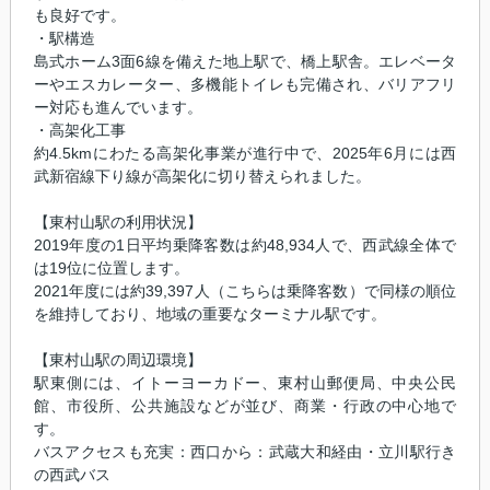
も良好です。
・駅構造
島式ホーム3面6線を備えた地上駅で、橋上駅舎。エレベータ
ーやエスカレーター、多機能トイレも完備され、バリアフリ
ー対応も進んでいます。
・高架化工事
約4.5kmにわたる高架化事業が進行中で、2025年6月には西
武新宿線下り線が高架化に切り替えられました。
【東村山駅の利用状況】
2019年度の1日平均乗降客数は約48,934人で、西武線全体で
は19位に位置します。
2021年度には約39,397人（こちらは乗降客数）で同様の順位
を維持しており、地域の重要なターミナル駅です。
【東村山駅の周辺環境】
駅東側には、イトーヨーカドー、東村山郵便局、中央公民
館、市役所、公共施設などが並び、商業・行政の中心地で
す。
バスアクセスも充実：西口から：武蔵大和経由・立川駅行き
の西武バス