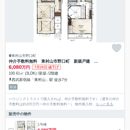
東村山市野口町
仲介手数料無料 東村山市野口町 新築戸建 全4棟
6,080
万円
7月29日 値下げ
100.61㎡ (3LDK) /新築 /2階建
西武新宿線「東村山」駅 徒歩7分
新築
ハウジングトラストで購入すれば、仲介手数料無料です♪ （通常の仲介
手数料は約205万円⇒仲介手数料無料！） 物件購入時...
もっと見る
販売中の物件
1号棟