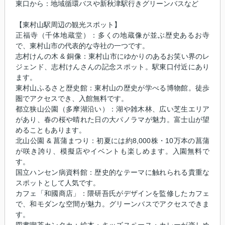
東口から：地域循環バスや新秋津駅行きグリーンバスなど
【東村山駅周辺の観光スポット】
正福寺（千体地蔵堂）：多くの地蔵像が並ぶ歴史あるお寺
で、東村山市の代表的な寺社の一つです。
志村けんの木 & 銅像：東村山市にゆかりのあるお笑い界のレ
ジェンド、志村けんさんの記念スポット。駅東口付近にあり
ます。
東村山ふるさと歴史館：東村山の歴史が学べる博物館。徒歩
圏でアクセスでき、入館無料です。
都立狭山公園（多摩湖沿い）：湖や雑木林、広い芝生エリア
があり、春の桜や晴れた日の大パノラマが魅力。富士山が望
めることもあります。
北山公園 & 菖蒲まつり：初夏には約8,000株・10万本の菖蒲
が咲き誇り、模擬店やイベントも楽しめます。入園無料で
す。
国立ハンセン病資料館：歴史的なテーマに触れられる貴重な
スポットとして人気です。
カフェ「和國商店」：隈研吾氏がデザインを監修したカフェ
で、和モダンな空間が魅力。グリーンバスでアクセスできま
す。