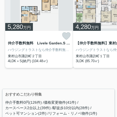
5,280
4,280
万円
万円
仲介手数料無料 Livele Garden.S 東村山市諏訪町2丁目第5 全2棟 １号棟 1号棟
ハウジングトラストなら仲介手数料無料で約178万円諸費用を軽減できます！節約できたお金で大型テレビやドラム式洗濯機など最新家電やオシャレなテーブル、ソファーなど新品家具を揃えられます♪新居で快適な新生活をスタートしましょう！建築士・宅建士の資格を持つ専門スタッフが親切・丁寧にご対応致します。まずはお気軽にお電話かメールにてご相談ください。
東村山市諏訪町２丁目
東村山市諏訪町１丁目
4LDK＋S(納戸) (104.48㎡)
3LDK (85.70㎡)
おすすめこだわり特集
仲介手数料0円(126件)
価格変更物件(41件)
カースペース2台以上(39件)
駅徒歩10分以内(28件)
ペット可マンション(2件)
リフォーム・リノベ物件(1件)