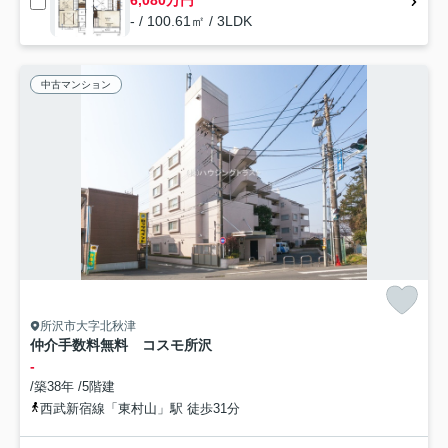
6,080万円
- / 100.61㎡ / 3LDK
中古マンション
所沢市大字北秋津
仲介手数料無料 コスモ所沢
-
/築38年 /5階建
西武新宿線「東村山」駅 徒歩31分