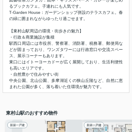
図書喫茶カンタカ：絵本・キッズスペース・カレーが楽しめ
るブックカフェ。子連れにも人気です。
T-Garden House：ガーデンショップ併設のテラスカフェ。春
の緑に囲まれながらゆったり過ごせます。
【東村山駅周辺の環境・街歩きの魅力】
・行政＆商業施設が集積
駅西口周辺には市役所、警察署、消防署、税務署、郵便局な
どが固まっており、ワンズタワーには行政窓口や交流スペー
ス、展示コーナーもあります。
東口にはイトーヨーカドーが広く展開しており、生活利便性
も高いエリアです。
・自然豊かで住みやすい街
中央公園、北山公園、多摩湖近くの狭山丘陵など、自然に恵
まれた公園が多く、落ち着いた住環境が魅力です。
東村山駅のおすすめ物件
新築一戸建
新築一戸建