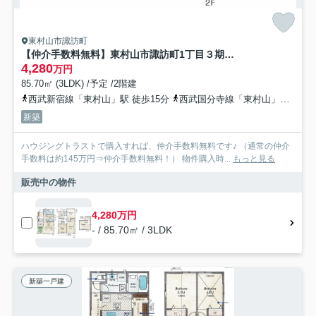
東村山市諏訪町
【仲介手数料無料】東村山市諏訪町1丁目３期 新築戸建 全1棟
4,280
万円
85.70㎡ (3LDK) /予定 /2階建
西武新宿線「東村山」駅 徒歩15分
西武国分寺線「東村山」駅 徒歩15分
新築
ハウジングトラストで購入すれば、仲介手数料無料です♪ （通常の仲介
手数料は約145万円⇒仲介手数料無料！） 物件購入時...
もっと見る
販売中の物件
4,280万円
- / 85.70㎡ / 3LDK
新築一戸建