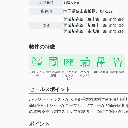
182.05㎡
土地面積
埼玉県
狭山市
柏原
3484-127
所在地
西武新宿線
「
狭山市
」駅 徒歩56分
西武新宿線
「
新狭山
」駅 徒歩40分
交通
西武新宿線
「
南大塚
」駅 徒歩53分
物件の特徴
バストイレ
室内洗濯機
TVモニタ付
カウンター
独立洗面台
浴室乾燥機
別
置場
きインター
キッチン
ホン
セールスポイント
ハウジングトラストなら仲介手数料無料で約108万円
新家電やオシャレなテーブル、ソファーなど新品家具
の資格を持つ専門スタッフが親切・丁寧にご対応致し
ポイント