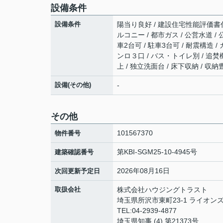
設備条件
設備条件
陽当り良好 / 建設住宅性能評価書付 
ルコニー / 都市ガス / 公営水道 /
車2台可 / 駐車3台可 / 耐震構造 
ンロ３口 / バス・トイレ別 / 追焚
上 / 独立洗面台 / 床下収納 / 収
設備(その他)
-
その他
101567370
物件番号
第KBI-SGM25-10-4945号
建築確認番号
2026年08月16日
次回更新予定日
取扱会社
株式会社ハウジングトラスト
埼玉県所沢市東町23-1 ライオン
TEL:04-2939-4877
埼玉県知事 (4) 第21373号