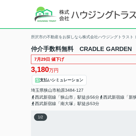
所沢市の不動産をお探しなら株式会社ハウジングトラスト
仲介手数料無料 CRADLE GARDE
7月29日 値下げ
3,180
万円
支払いシミュレーション
埼玉県
狭山市
柏原
3484-127
西武新宿線「狭山市」駅徒歩56分
西武新宿線「新狭
西武新宿線「南大塚」駅徒歩53分
1
/
2