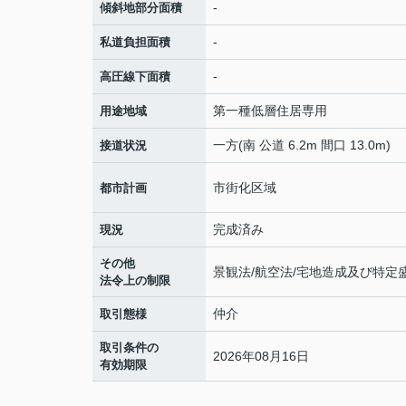
-
傾斜地部分面積
-
私道負担面積
-
高圧線下面積
第一種低層住居専用
用途地域
一方(南 公道 6.2m 間口 13.0m)
接道状況
市街化区域
都市計画
完成済み
現況
その他
景観法/航空法/宅地造成及び特定
法令上の制限
仲介
取引態様
取引条件の
2026年08月16日
有効期限