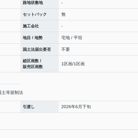
-
路地状敷地
無
セットバック
-
施工会社
宅地 / 平坦
地目 / 地勢
不要
国土法届出要否
総区画数 /
1区画/1区画
販売区画数
盛土等規制法
2026年6月下旬
引渡し