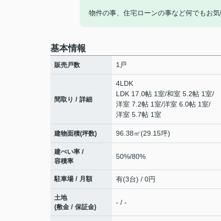
物件の事、住宅ローンの事など何でもお気
基本情報
1戸
販売戸数
4LDK
LDK 17.0帖 1室
/
和室 5.2帖 1室
/
間取り / 詳細
洋室 7.2帖 1室
/
洋室 6.0帖 1室
/
洋室 5.7帖 1室
96.38㎡(29.15坪)
建物面積(坪数)
建ぺい率 /
50%/80%
容積率
駐車場 / 月額
有(3台) / 0円
土地
- / -
(敷金 / 保証金)