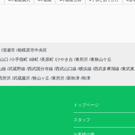
清瀬市
相模原市中央区
字山口
小手指町
緑町
美原町
けやき台
東所沢
東狭山ケ丘
山線
武蔵野線
西武国分寺線
西武山口線
横浜線
西武多摩湖線
東武東
西所沢
武蔵藤沢
狭山ヶ丘
東所沢
新秋津
秋津
トップページ
スタッフ
お客様の声