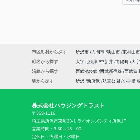
市区町村から探す
所沢市
入間市
狭山市
東村山市
町名から探す
大字北秋津
中新井
向陽町
大
沿線から探す
西武池袋線
西武新宿線
西武狭
駅から探す
所沢
新所沢
航空公園
小手指
株式会社ハウジングトラスト
〒359-1116
埼玉県所沢市東町23-1 ライオンズシティ所沢1F
営業時間：
9:30～18：00
定休日：
火曜日・水曜日