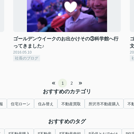
ゴールデンウイークのお出かけその③科学館へ行
ってきました♪
2016.05.10
20
社長のブログ
1
2
おすすめのカテゴリ
報
住宅ローン
住み替え
不動産買取
所沢市不動産購入
不
おすすめのタグ
市
#不動産購入
#不動産
#不動産売却
#子供とおでかけ
#住