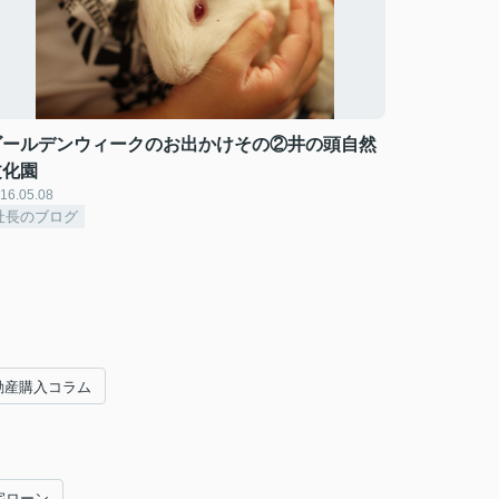
ゴールデンウィークのお出かけその②井の頭自然
文化園
16.05.08
社長のブログ
動産購入コラム
宅ローン