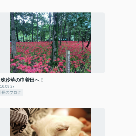
曼珠沙華の巾着田へ！
16.09.27
社長のブログ