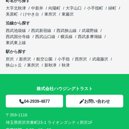
町名から探す
大字北秋津
中新井
向陽町
大字山口
小手指町
緑町
美原町
けやき台
東所沢
東藤沢
沿線から探す
西武池袋線
西武新宿線
西武狭山線
武蔵野線
西武国分寺線
西武山口線
横浜線
西武多摩湖線
東武東上線
駅から探す
所沢
新所沢
航空公園
小手指
西所沢
武蔵藤沢
狭山ヶ丘
東所沢
新秋津
秋津
株式会社ハウジングトラスト
04-2939-4877
お問い合わせ
〒359-1116
埼玉県所沢市東町23-1 ライオンズシティ所沢1F