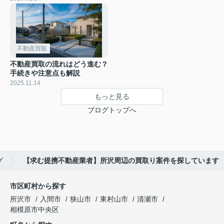
不動産買取
不動産買取の流れはどう進む？
手続きや注意点も解説
2025.11.14
もっと見る
ブログトップへ
グ
【求む提携不動産業者】所沢周辺の買取り案件を探しています
市区町村から探す
所沢市
入間市
狭山市
東村山市
清瀬市
相模原市中央区