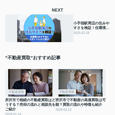
NEXT
小手指駅周辺の住みや
すさを検証！住環境や
おすすめのスポットな
2025.02.18
どをご紹介
”不動産買取”おすすめ記事
不動産買取
不動産買取
所沢市で相続の不動産買取はど
所沢市で不動産の高価買取は可
うする？売却の流れと相談先を
能？買取の流れや特徴も紹介
ご紹介
2026.02.13
2026.02.14