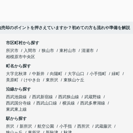
地売却のポイントを押さえていますか？初めての方も流れや準備を解説
市区町村から探す
所沢市
入間市
狭山市
東村山市
清瀬市
相模原市中央区
町名から探す
大字北秋津
中新井
向陽町
大字山口
小手指町
緑町
美原町
けやき台
東所沢
東狭山ケ丘
沿線から探す
西武池袋線
西武新宿線
西武狭山線
武蔵野線
西武国分寺線
西武山口線
横浜線
西武多摩湖線
東武東上線
駅から探す
所沢
新所沢
航空公園
小手指
西所沢
武蔵藤沢
狭山ヶ丘
東所沢
新秋津
秋津