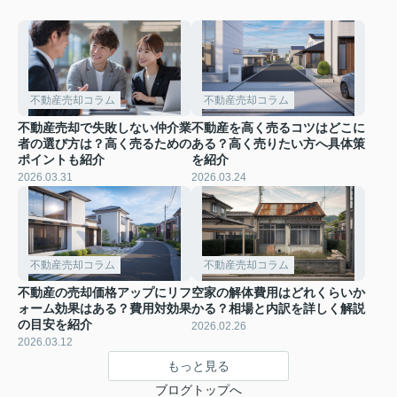
不動産売却コラム
不動産売却コラム
不動産売却で失敗しない仲介業
不動産を高く売るコツはどこに
者の選び方は？高く売るための
ある？高く売りたい方へ具体策
ポイントも紹介
を紹介
2026.03.31
2026.03.24
不動産売却コラム
不動産売却コラム
不動産の売却価格アップにリフ
空家の解体費用はどれくらいか
ォーム効果はある？費用対効果
かる？相場と内訳を詳しく解説
の目安を紹介
2026.02.26
2026.03.12
もっと見る
ブログトップへ