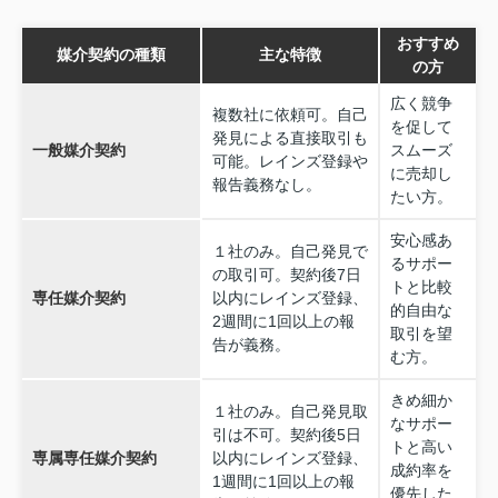
おすすめ
媒介契約の種類
主な特徴
の方
広く競争
複数社に依頼可。自己
を促して
発見による直接取引も
一般媒介契約
スムーズ
可能。レインズ登録や
に売却し
報告義務なし。
たい方。
安心感あ
１社のみ。自己発見で
るサポー
の取引可。契約後7日
トと比較
専任媒介契約
以内にレインズ登録、
的自由な
2週間に1回以上の報
取引を望
告が義務。
む方。
きめ細か
１社のみ。自己発見取
なサポー
引は不可。契約後5日
トと高い
専属専任媒介契約
以内にレインズ登録、
成約率を
1週間に1回以上の報
優先した