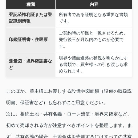
種類
内容
登記済権利証または登
所有者である証明となる重要な書類
記識別情報
です。
ご契約時の印鑑と一致させるため、
印鑑証明書・住民票
発行後三か月以内のものが必要で
す。
境界や接面道路の状況を明らかにす
測量図・境界確認書な
る書類で、買主様への引き渡しも求
ど
められます。
このほか、買主様にお渡しする設備や図面類（設備の取扱説
明書、保証書など）も忘れずにご用意ください。
次に、相続土地・共有名義・ローン残債・境界未確定など、
初めて売却される方が注意すべきポイントを整理します。ま
ず、共有名義の場合、土地全体を売却するにはすべての共有