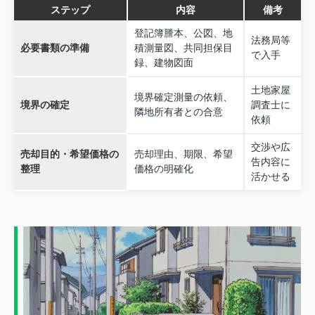
ステップ
内容
備考
登記簿謄本、公図、地
法務局等
必要書類の準備
積測量図、共同担保目
で入手
録、建物図面
土地家屋
境界確定測量の依頼、
境界の確定
調査士に
隣地所有者との合意
依頼
交渉や広
売却目的・希望価格の
売却理由、期限、希望
告内容に
整理
価格の明確化
活かせる