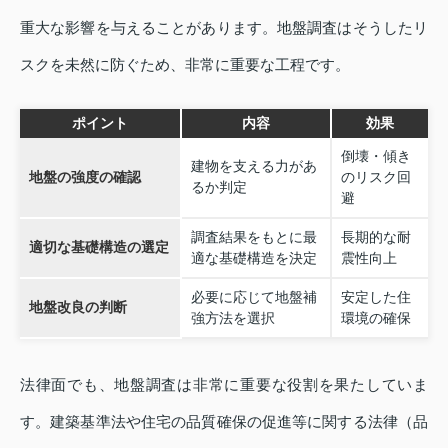
重大な影響を与えることがあります。地盤調査はそうしたリ
スクを未然に防ぐため、非常に重要な工程です。
ポイント
内容
効果
倒壊・傾き
建物を支える力があ
地盤の強度の確認
のリスク回
るか判定
避
調査結果をもとに最
長期的な耐
適切な基礎構造の選定
適な基礎構造を決定
震性向上
必要に応じて地盤補
安定した住
地盤改良の判断
強方法を選択
環境の確保
法律面でも、地盤調査は非常に重要な役割を果たしていま
す。建築基準法や住宅の品質確保の促進等に関する法律（品