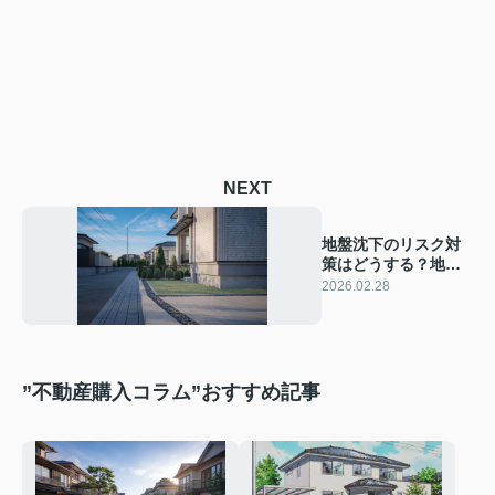
NEXT
地盤沈下のリスク対
策はどうする？地盤
改良のポイントを住
2026.02.28
宅所有者向けに解説
”不動産購入コラム”おすすめ記事