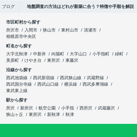
ブログ
地盤調査の方法はどれが新築に合う？特徴や手順を解説
市区町村から探す
所沢市
入間市
狭山市
東村山市
清瀬市
相模原市中央区
町名から探す
大字北秋津
中新井
向陽町
大字山口
小手指町
緑町
美原町
けやき台
東所沢
東藤沢
沿線から探す
西武池袋線
西武新宿線
西武狭山線
武蔵野線
西武国分寺線
西武山口線
横浜線
西武多摩湖線
東武東上線
駅から探す
所沢
新所沢
航空公園
小手指
西所沢
武蔵藤沢
狭山ヶ丘
東所沢
新秋津
秋津