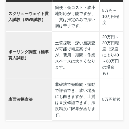
簡便・低コスト・狭小
5万円～
スクリューウェイト貫
地対応が可能ですが、
10万円程
入試験（SWS試験）
土質は推定のみで深い
度
層は苦手です。
20万円～
土質採取・深い層調査
30万円程
が可能で精度高です
度（深度
ボーリング調査（標準
が、費用・期間・作業
により40
貫入試験）
スペースは大きくなり
～80万円
ます。
の場合
も）
非破壊で短時間・振動
で評価でき、狭い場所
にも向きますが、土質
表面波探査法
8万円前後
は直接確認できず、深
度精度に限界がありま
す。