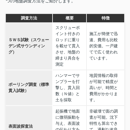
つの地盤調査方法をご紹介します。
調査方法
概要
特徴
スクリューポ
イント付きの
施工が簡便で迅
ＳＷＳ試験（スウェー
ロッドに重り
速、費用も比較
デン式サウンディン
を載せて貫入
的安価。一戸建
グ）
させ、地盤の
てで広く使われ
締まり具合を
ています。
測定
ハンマーでサ
地質情報の取得
ンプラーを打
が可能で精度が
ボーリング調査（標準
撃し、貫入回
高いが、時間と
貫入試験）
数（Ｎ値）と
費用がかかりま
土を採取
す。
起振機で地面
非破壊で面の調
に微弱振動を
査が可能。沈下
与え、表面波
特性も算出でき
表面波探査法
の伝わり方を
て、過剰な改良