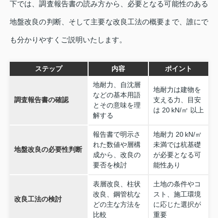
下では、調査報告書の読み方から、必要となる可能性のある
地盤改良の判断、そして主要な改良工法の概要まで、誰にで
も分かりやすくご説明いたします。
ステップ
内容
ポイント
地耐力、自沈層
地耐力は建物を
などの基本用語
調査報告書の確認
支える力、目安
とその意味を理
は 20 kN/㎡ 以上
解する
報告書で明示さ
地耐力 20 kN/㎡
れた数値や層構
未満では杭基礎
地盤改良の必要性判断
成から、改良の
が必要となる可
要否を検討
能性あり
表層改良、柱状
土地の条件やコ
改良、鋼管杭な
スト、施工環境
改良工法の検討
どの主な方法を
に応じた選択が
比較
重要