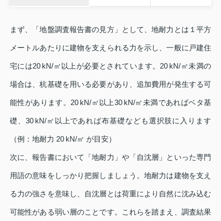
まず、「地盤調査報告書の見方」として、地耐力とは１平方
メートルあたりに建物を支えられる力を示し、一般に戸建住
宅には20 kN/㎡以上が必要とされています。20 kN/㎡未満の
場合は、杭基礎を用いる必要があり、追加費用が発生する可
能性があります。20 kN/㎡以上30 kN/㎡未満であればベタ基
礎、30 kN/㎡以上であれば布基礎なども選択肢に入ります
（例：地耐力 20 kN/㎡ が目安）
次に、報告書において「地耐力」や「自沈層」といった専門
用語の意味をしっかり把握しましょう。地耐力は建物を支え
る力の強さを意味し、自沈層とは荷重により自然に沈み込む
可能性がある弱い層のことです。これらを踏まえ、調査結果