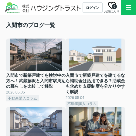
0
ログイン
お気に入り
入間市のブログ一覧
入間市で新築戸建てを検討中の
入間市で新築戸建てを建てるな
方へ！武蔵藤沢と入間市駅周辺
ら補助金は活用できる？助成金
の暮らしを比較して解説
も含めた支援制度を分かりやす
く解説
2026.05.05
2026.05.04
不動産購入コラム
不動産購入コラム