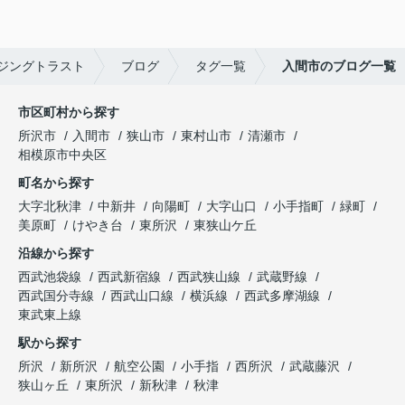
ジングトラスト
ブログ
タグ一覧
入間市のブログ一覧
市区町村から探す
所沢市
入間市
狭山市
東村山市
清瀬市
相模原市中央区
町名から探す
大字北秋津
中新井
向陽町
大字山口
小手指町
緑町
美原町
けやき台
東所沢
東狭山ケ丘
沿線から探す
西武池袋線
西武新宿線
西武狭山線
武蔵野線
西武国分寺線
西武山口線
横浜線
西武多摩湖線
東武東上線
駅から探す
所沢
新所沢
航空公園
小手指
西所沢
武蔵藤沢
狭山ヶ丘
東所沢
新秋津
秋津