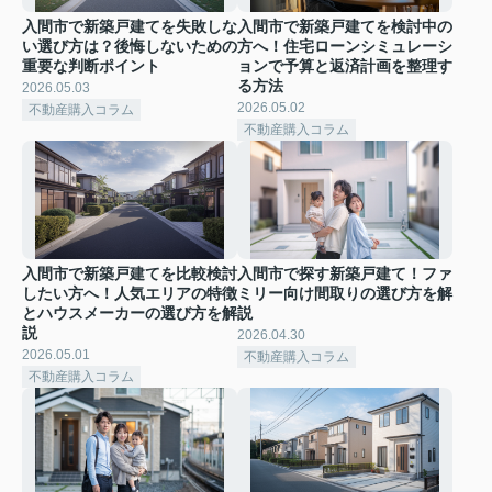
入間市で新築戸建てを失敗しな
入間市で新築戸建てを検討中の
い選び方は？後悔しないための
方へ！住宅ローンシミュレーシ
重要な判断ポイント
ョンで予算と返済計画を整理す
る方法
2026.05.03
2026.05.02
不動産購入コラム
不動産購入コラム
入間市で新築戸建てを比較検討
入間市で探す新築戸建て！ファ
したい方へ！人気エリアの特徴
ミリー向け間取りの選び方を解
とハウスメーカーの選び方を解
説
説
2026.04.30
2026.05.01
不動産購入コラム
不動産購入コラム