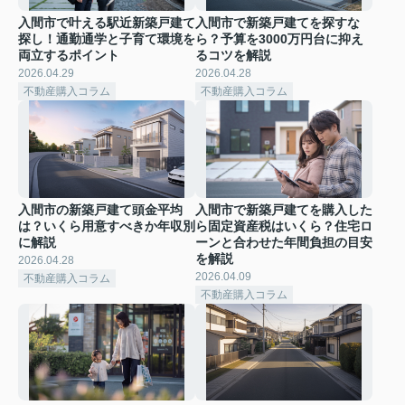
入間市で叶える駅近新築戸建て
入間市で新築戸建てを探すな
探し！通勤通学と子育て環境を
ら？予算を3000万円台に抑え
両立するポイント
るコツを解説
2026.04.29
2026.04.28
不動産購入コラム
不動産購入コラム
入間市の新築戸建て頭金平均
入間市で新築戸建てを購入した
は？いくら用意すべきか年収別
ら固定資産税はいくら？住宅ロ
に解説
ーンと合わせた年間負担の目安
を解説
2026.04.28
2026.04.09
不動産購入コラム
不動産購入コラム