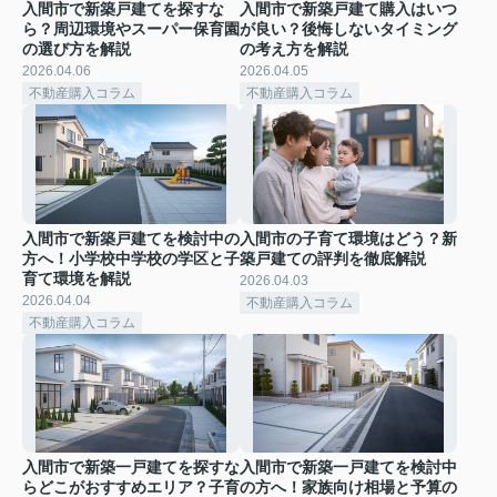
入間市で新築戸建てを探すな
入間市で新築戸建て購入はいつ
ら？周辺環境やスーパー保育園
が良い？後悔しないタイミング
の選び方を解説
の考え方を解説
2026.04.06
2026.04.05
不動産購入コラム
不動産購入コラム
入間市で新築戸建てを検討中の
入間市の子育て環境はどう？新
方へ！小学校中学校の学区と子
築戸建ての評判を徹底解説
育て環境を解説
2026.04.03
2026.04.04
不動産購入コラム
不動産購入コラム
入間市で新築一戸建てを探すな
入間市で新築一戸建てを検討中
らどこがおすすめエリア？子育
の方へ！家族向け相場と予算の