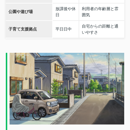
放課後や休
利用者の年齢層と雰
公園や遊び場
日
囲気
自宅からの距離と通
子育て支援拠点
平日日中
いやすさ