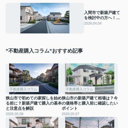
入間市で新築戸建て
を検討中の方へ！小
学校中学校の学区と
2026.04.04
子育て環境を解説
”不動産購入コラム”おすすめ記事
不動産購入コラム
不動産購入コラム
狭山市で初めての家探しを始め
狭山市の新築戸建て相場は？今
る前に？新築戸建て購入の基本
の価格帯と購入前に確認したい
と注意点を解説
ポイント
2026.05.09
2026.05.07