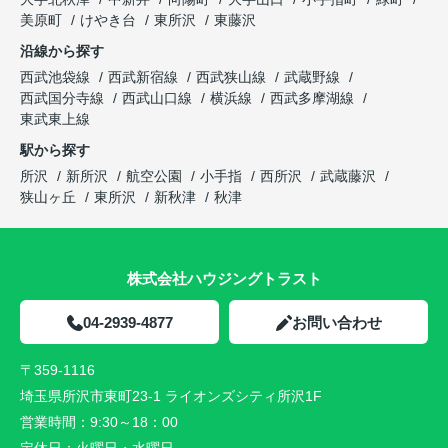
美原町
けやき台
東所沢
東藤沢
沿線から探す
西武池袋線
西武新宿線
西武狭山線
武蔵野線
西武国分寺線
西武山口線
横浜線
西武多摩湖線
東武東上線
駅から探す
所沢
新所沢
航空公園
小手指
西所沢
武蔵藤沢
狭山ヶ丘
東所沢
新秋津
秋津
株式会社ハウジングトラスト
04-2939-4877
お問い合わせ
〒359-1116
埼玉県所沢市東町23-1 ライオンズシティ所沢1F
営業時間：
9:30～18：00