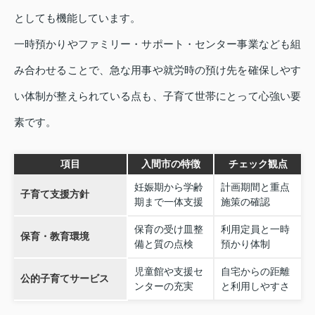
としても機能しています。
一時預かりやファミリー・サポート・センター事業なども組
み合わせることで、急な用事や就労時の預け先を確保しやす
い体制が整えられている点も、子育て世帯にとって心強い要
素です。
項目
入間市の特徴
チェック観点
妊娠期から学齢
計画期間と重点
子育て支援方針
期まで一体支援
施策の確認
保育の受け皿整
利用定員と一時
保育・教育環境
備と質の点検
預かり体制
児童館や支援セ
自宅からの距離
公的子育てサービス
ンターの充実
と利用しやすさ