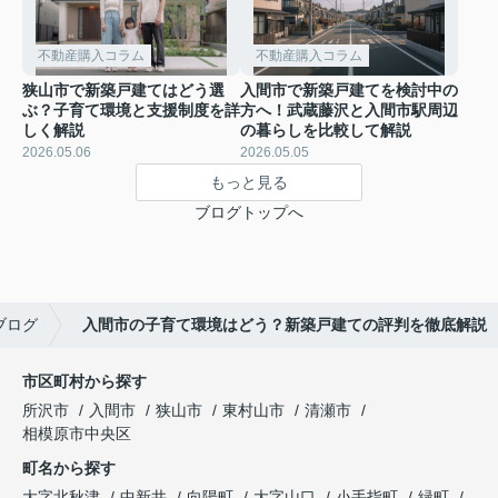
不動産購入コラム
不動産購入コラム
狭山市で新築戸建てはどう選
入間市で新築戸建てを検討中の
ぶ？子育て環境と支援制度を詳
方へ！武蔵藤沢と入間市駅周辺
しく解説
の暮らしを比較して解説
2026.05.06
2026.05.05
もっと見る
ブログトップへ
ブログ
入間市の子育て環境はどう？新築戸建ての評判を徹底解説
市区町村から探す
所沢市
入間市
狭山市
東村山市
清瀬市
相模原市中央区
町名から探す
大字北秋津
中新井
向陽町
大字山口
小手指町
緑町