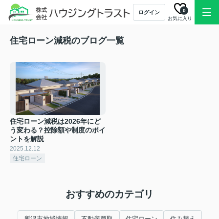
0
ログイン
お気に入り
住宅ローン減税のブログ一覧
住宅ローン減税は2026年にど
う変わる？控除額や制度のポイ
ントを解説
2025.12.12
住宅ローン
おすすめのカテゴリ
所沢市地域情報
不動産買取
住宅ローン
住み替え