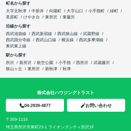
町名から探す
大字北秋津
中新井
向陽町
大字山口
小手指町
緑町
美原町
けやき台
東所沢
東藤沢
沿線から探す
西武池袋線
西武新宿線
西武狭山線
武蔵野線
西武国分寺線
西武山口線
横浜線
西武多摩湖線
東武東上線
駅から探す
所沢
新所沢
航空公園
小手指
西所沢
武蔵藤沢
狭山ヶ丘
東所沢
新秋津
秋津
株式会社ハウジングトラスト
04-2939-4877
お問い合わせ
〒359-1116
埼玉県所沢市東町23-1 ライオンズシティ所沢1F