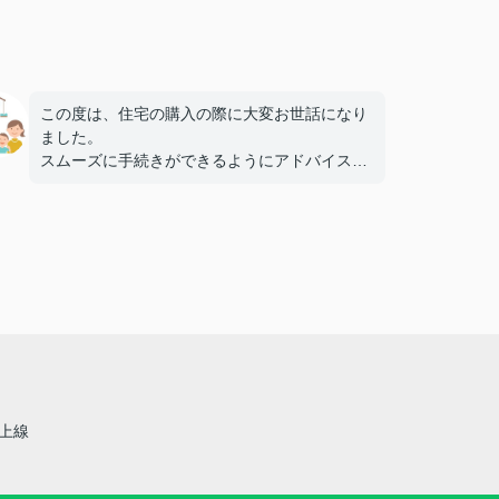
この度は、住宅の購入の際に大変お世話になり
ました。
スムーズに手続きができるようにアドバイスを
たくさんいただいたり、
少し無理なお願いをしてしまったこともありま
したが、一緒に考えて対応して下さったり、本
当に感謝しています。
分からないこと、聞きたいことがあったとき
に、ご連絡をさせてもらった際には、毎回迅速
に対応していただいたのも大変助かりました。
仲介手数料の割引を見て、最初はご連絡したの
ですが、名村さんに対応していただいて良かっ
たと心から思っております。
親切でていねいなご対応、ありがとうございま
上線
した。