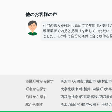
他のお客様の声
住宅の購入を検討し始めて半年間ほど数社
動産業者で内見と見積りを出していただい
ました。その中で自分の条件に合う物件を
けましたが、予算だけ少し合わず悩んでい
所、ハウジングトラストさんを知りました
1度他社で内見済みでしたが、ハウジングト
ストさんで再度内見をさせていただき不明
不安な部分など解消できました。
また、大きなメリットである【仲介手数料
料】のサービスのおかげで他社よりも大き
額が下がり、予算内に収まったので購入に
市区町村から探す
所沢市
入間市
狭山市
東村山市
ました。
本当にありがとうございました。
町名から探す
大字北秋津
中新井
向陽町
大
また機会がありましたらよろしくお願いい
沿線から探す
西武池袋線
西武新宿線
西武狭
ます。
駅から探す
所沢
新所沢
航空公園
小手指