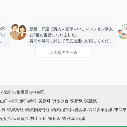
の不
新築一戸建て購入→売却→中古マンション購入
てい
と3度お世話になりました。
見つ
質問や疑問に対して毎度迅速に対応してくださ
た
るので
お客様の声一覧
。
安心して取引きをお任せする事が出来ますし、
ラ
信頼しています。
点や
また機会がありましたらよろしくお願いいたし
ます！！
無
く金
至り
清瀬市
相模原市中央区
字山口
小手指町
緑町
美原町
けやき台
東所沢
東藤沢
たし
山線
武蔵野線
西武国分寺線
西武山口線
横浜線
西武多摩湖線
東武東
西所沢
武蔵藤沢
狭山ヶ丘
東所沢
新秋津
秋津