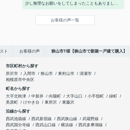
少し無理なお願いをしてしまったこともありました
が、一緒に考えて対応して下さったり、本当に感謝
しています。
お客様の声一覧
分からないこと、聞きたいことがあったときに、ご
連絡をさせてもらった際には、毎回迅速に対応して
いただいたのも大変助かりました。
仲介手数料の割引を見て、最初はご連絡したのです
が、名村さんに対応していただいて良かったと心か
スト
お客様の声
狭山市T様【狭山市で新築一戸建て購入】
ら思っております。
親切でていねいなご対応、ありがとうございまし
た。
市区町村から探す
所沢市
入間市
狭山市
東村山市
清瀬市
相模原市中央区
町名から探す
大字北秋津
中新井
向陽町
大字山口
小手指町
緑町
美原町
けやき台
東所沢
東藤沢
沿線から探す
西武池袋線
西武新宿線
西武狭山線
武蔵野線
西武国分寺線
西武山口線
横浜線
西武多摩湖線