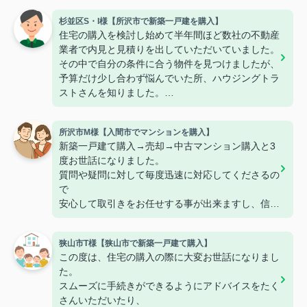
杉並区S・I様【所沢市で新築一戸建を購入】
住宅の購入を検討し始めて半年間ほど数社の不動産
業者で内見と見積りを出していただいていました。
その中で自分の条件に合う物件を見つけましたが、
予算だけ少し合わず悩んでいた所、ハウジングトラ
ストさんを知りました。
1度他社で内見済みでしたが、ハウジングトラスト
さんで再度内見をさせていただき不明点や不安な部
所沢市M様【入間市でマンションを購入】
分など解消できました。
新築一戸建て購入→売却→中古マンション購入と3
また、大きなメリットである【仲介手数料無料】の
度お世話になりました。
サービスのおかげで他社よりも大きく金額が下が
質問や疑問に対して毎度迅速に対応してくださるの
り、予算内に収まったので購入に至りました。
で
本当にありがとうございました。
安心して取引きをお任せする事が出来ますし、信頼
また機会がありましたらよろしくお願いいたしま
しています。
す。
また機会がありましたらよろしくお願いいたしま
狭山市T様【狭山市で新築一戸建て購入】
す！！
この度は、住宅の購入の際に大変お世話になりまし
た。
スムーズに手続きができるようにアドバイスをたく
さんいただいたり、