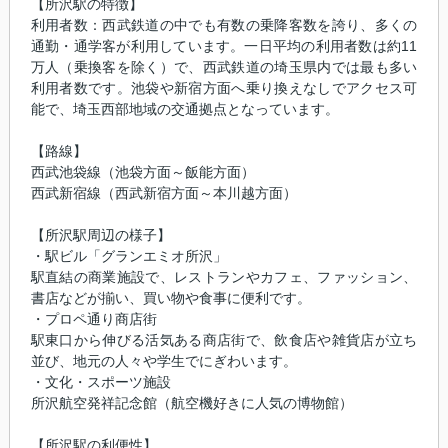
【所沢駅の特徴】
利用者数：西武鉄道の中でも有数の乗降客数を誇り、多くの
通勤・通学客が利用しています。一日平均の利用者数は約11
万人（乗換客を除く）で、西武鉄道の埼玉県内では最も多い
利用者数です。池袋や新宿方面へ乗り換えなしでアクセス可
能で、埼玉西部地域の交通拠点となっています。
【路線】
西武池袋線（池袋方面～飯能方面）
西武新宿線（西武新宿方面～本川越方面）
【所沢駅周辺の様子】
・駅ビル「グランエミオ所沢」
駅直結の商業施設で、レストランやカフェ、ファッション、
書店などが揃い、買い物や食事に便利です。
・プロペ通り商店街
駅東口から伸びる活気ある商店街で、飲食店や雑貨店が立ち
並び、地元の人々や学生でにぎわいます。
・文化・スポーツ施設
所沢航空発祥記念館（航空機好きに人気の博物館）
【所沢駅の利便性】