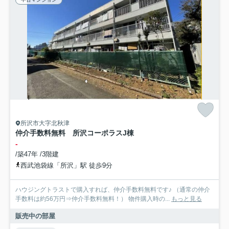
所沢市大字北秋津
仲介手数料無料 所沢コーポラスJ棟
-
/築47年 /3階建
西武池袋線「所沢」駅 徒歩9分
ハウジングトラストで購入すれば、仲介手数料無料です♪ （通常の仲介
手数料は約56万円⇒仲介手数料無料！） 物件購入時の...
もっと見る
販売中の部屋