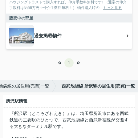
ハウジングトラストで購入すれば、仲介手数料無料です♪ （通常の仲介
手数料は約56万円⇒仲介手数料無料！） 物件購入時の...
もっと見る
販売中の部屋
過去掲載物件
1
池袋線の居住用(売買)一覧
西武池袋線 所沢駅の居住用(売買)一覧
所沢駅情報
『所沢駅（ところざわえき）』は、埼玉県所沢市にある西武
鉄道の主要駅のひとつで、西武池袋線と西武新宿線が交差す
る大きなターミナル駅です。