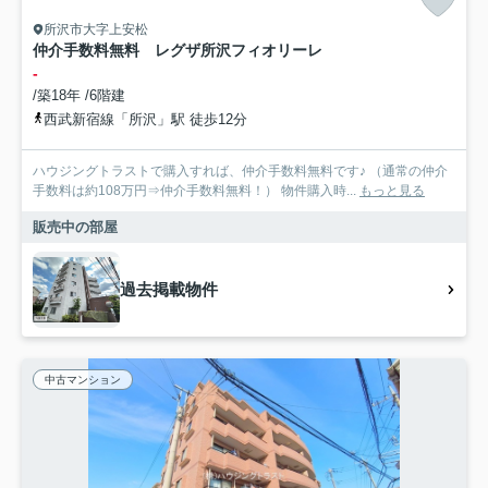
所沢市大字上安松
仲介手数料無料 レグザ所沢フィオリーレ
-
/築18年 /6階建
西武新宿線「所沢」駅 徒歩12分
ハウジングトラストで購入すれば、仲介手数料無料です♪ （通常の仲介
手数料は約108万円⇒仲介手数料無料！） 物件購入時...
もっと見る
販売中の部屋
過去掲載物件
中古マンション