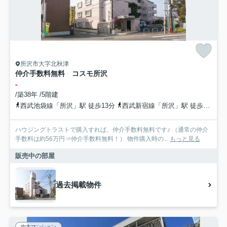
所沢市大字北秋津
仲介手数料無料 コスモ所沢
-
/築38年 /5階建
西武池袋線「所沢」駅 徒歩13分
西武新宿線「所沢」駅 徒歩13分
ハウジングトラストで購入すれば、仲介手数料無料です♪ （通常の仲介
手数料は約56万円⇒仲介手数料無料！） 物件購入時の...
もっと見る
販売中の部屋
過去掲載物件
中古マンション