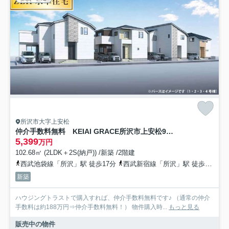
所沢市大字上安松
仲介手数料無料 KEIAI GRACE所沢市上安松9期・新築全8棟
5,399
万円
102.68㎡ (2LDK＋2S(納戸)) /新築 /2階建
西武池袋線「所沢」駅 徒歩17分
西武新宿線「所沢」駅 徒歩17分
新築
ハウジングトラストで購入すれば、仲介手数料無料です♪ （通常の仲介
手数料は約188万円⇒仲介手数料無料！） 物件購入時...
もっと見る
販売中の物件