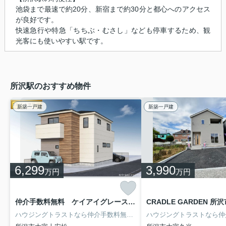
池袋まで最速で約20分、新宿まで約30分と都心へのアクセス
が良好です。
快速急行や特急「ちちぶ・むさし」なども停車するため、観
光客にも使いやすい駅です。
所沢駅のおすすめ物件
新築一戸建
新築一戸建
6,299
3,990
万円
万円
仲介手数料無料 ケイアイグレース所沢市上安松13期・新築全1棟 松井小・東中学区
ハウジングトラストなら仲介手数料無料で約214万円諸費用を軽減できます！節約できたお金で大型テレビやドラム式洗濯機など最新家電やオシャレなテーブル、ソファーなど新品家具を揃えられます♪新居で快適な新生活をスタートしましょう！建築士・宅建士の資格を持つ専門スタッフが親切・丁寧にご対応致します。まずはお気軽にお電話かメールにてご相談ください。