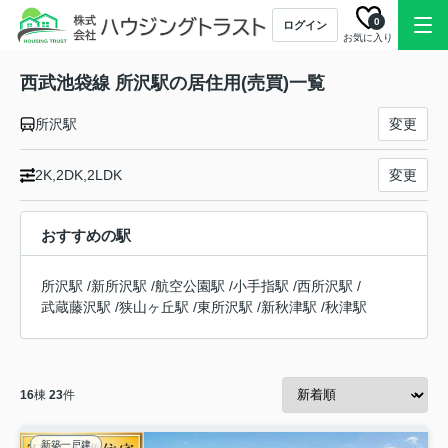
0
ログイン
お気に入り
西武池袋線 所沢駅の居住用(売買)一覧
所沢駅
変更
2K,2DK,2LDK
変更
おすすめの駅
所沢駅
/
新所沢駅
/
航空公園駅
/
小手指駅
/
西所沢駅
/
武蔵藤沢駅
/
狭山ヶ丘駅
/
東所沢駅
/
新秋津駅
/
秋津駅
16
棟
23
件
新築一戸建