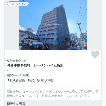
中古マンション
所沢市金山町
仲介手数料無料 レーベンハイム所沢
-
/築29年 /11階建
西武新宿線「所沢」駅 徒歩19分
駅徒歩7分。オートロック付。 内装フルリフォーム済みで即入居可。 宅
配ボックス有、ペット可。 駐輪場1台目無料。 ハウ...
もっと見る
販売中の部屋