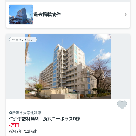
過去掲載物件
中古マンション
所沢市大字北秋津
仲介手数料無料 所沢コーポラスD棟
-万円
/築47年 /11階建