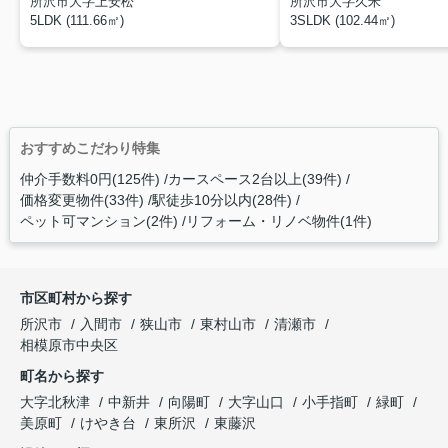
所沢市大字上安松
所沢市大字久米
5LDK (111.66㎡)
3SLDK (102.44㎡)
おすすめこだわり特集
仲介手数料0円(125件)
カースペース2台以上(39件)
価格変更物件(33件)
駅徒歩10分以内(28件)
ペット可マンション(2件)
リフォーム・リノベ物件(1件)
市区町村から探す
所沢市
入間市
狭山市
東村山市
清瀬市
相模原市中央区
町名から探す
大字北秋津
中新井
向陽町
大字山口
小手指町
緑町
美原町
けやき台
東所沢
東藤沢